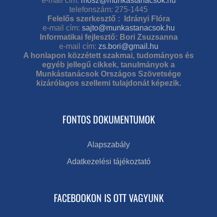
e-mail cím:
mosz@munkastanacsok.hu
telefonszám: 275-1445
Felelős szerkesztő : Idrányi Flóra
e-mail cím:
sajto@munkastanacsok.hu
Informatikai fejlesztő: Bori Zsuzsanna
e-mail cím:
zs.bori@gmail.hu
A honlapon közzétett szakmai, tudományos és
egyéb jellegű cikkek, tanulmányok a
Munkástanácsok Országos Szövetsége
kizárólagos szellemi tulajdonát képezik.
FONTOS DOKUMENTUMOK
Alapszabály
Adatkezelési tájékoztató
FACEBOOKON IS OTT VAGYUNK