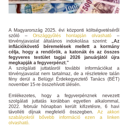
A Magyarország 2025. évi központi költségvetéséről
szóló –
Országgyűlés honlapján olvasható
–
törvényjavaslat általános indokolása szerint:
„Az
inflációkövető béremelések mellett a kormány
célja, hogy a rendőrök, a katonák és az összes
fegyveres testület tagjai 2026 januárjától újra
megkapják a fegyverpénzt.”
A szolgálati juttatásról további információkat a
törvényjavaslat nem tartalmaz, de a részletekre talán
fény derül a Belügyi Érdekegyeztető Tanács (BÉT)
november 15-re összehívott ülésén.
Emlékezetes, hogy a fegyverpénznek nevezett
szolgálati juttatás korábban egyetlen alkalommal,
2022. február hónapban került kifizetésre, 6 havi
távolléti díjnak megfelelő összegben.
Az akkori
szabályokról bővebb információ ezen a linken
olvasható.