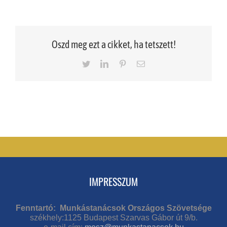
Oszd meg ezt a cikket, ha tetszett!
Twitter
LinkedIn
Pinterest
Email
IMPRESSZUM
Fenntartó: Munkástanácsok Országos Szövetsége
székhely:1125 Budapest Szarvas Gábor út 9/b.