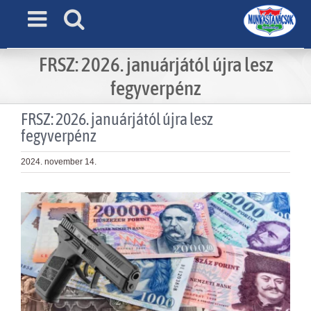
Skip
to
content
FRSZ: 2026. januárjától újra lesz
fegyverpénz
FRSZ: 2026. januárjától újra lesz
fegyverpénz
2024. november 14.
View
Larger
Image