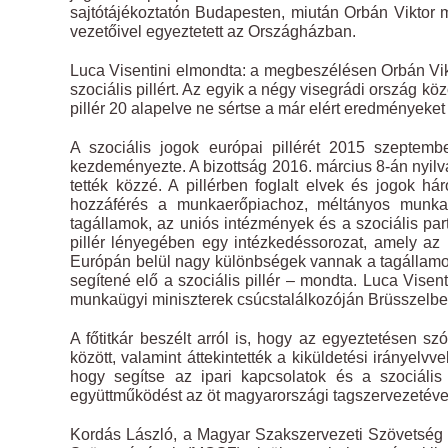
sajtótájékoztatón Budapesten, miután Orbán Viktor 
vezetőivel egyeztetett az Országházban.
Luca Visentini elmondta: a megbeszélésen Orbán Vikto
szociális pillért. Az egyik a négy visegrádi ország k
pillér 20 alapelve ne sértse a már elért eredményeke
A szociális jogok európai pillérét 2015 szeptem
kezdeményezte. A bizottság 2016. március 8-án nyilvá
tették közzé. A pillérben foglalt elvek és jogok h
hozzáférés a munkaerőpiachoz, méltányos munkafe
tagállamok, az uniós intézmények és a szociális part
pillér lényegében egy intézkedéssorozat, amely az 
Európán belül nagy különbségek vannak a tagállamok
segítené elő a szociális pillér – mondta. Luca Visen
munkaügyi miniszterek csúcstalálkozóján Brüsszelben
A főtitkár beszélt arról is, hogy az egyeztetésen sz
között, valamint áttekintették a kiküldetési irányel
hogy segítse az ipari kapcsolatok és a szociáli
együttműködést az öt magyarországi tagszervezetéve
Kordás László, a Magyar Szakszervezeti Szövetség