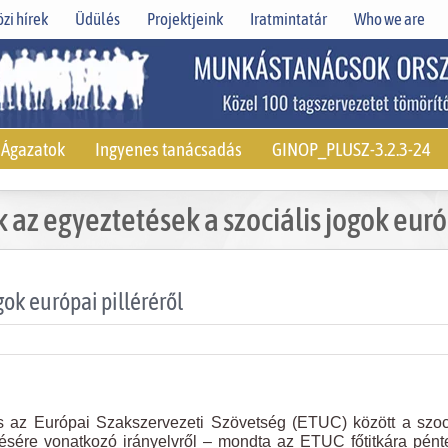
zi hírek
Üdülés
Projektjeink
Iratmintatár
Who we are
Ágazatok
Ingyenes tanácsadás
GINOP_PLUSZ-3.2.3-24
 az egyeztetések a szociális jogok európ
gok európai pilléréről
 az Európai Szakszervezeti Szövetség (ETUC) között a szoc
etésére vonatkozó irányelvről – mondta az ETUC főtitkára pén