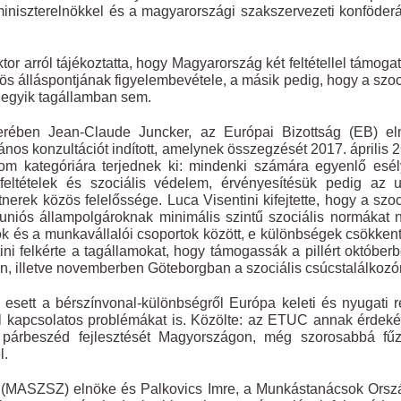
miniszterelnökkel és a magyarországi szakszervezeti konföder
r arról tájékoztatta, hogy Magyarország két feltétellel támoga
özös álláspontjának figyelembevétele, a másik pedig, hogy a szoc
t egyik tagállamban sem.
berében Jean-Claude Juncker, az Európai Bizottság (EB) el
nos konzultációt indított, amelynek összegzését 2017. április 
árom kategóriára terjednek ki: mindenki számára egyenlő esé
ltételek és szociális védelem, érvényesítésük pedig az u
nerek közös felelőssége. Luca Visentini kifejtette, hogy a szoc
uniós állampolgároknak minimális szintű szociális normákat n
 és a munkavállalói csoportok között, e különbségek csökken
tini felkérte a tagállamokat, hogy támogassák a pillért október
, illetve novemberben Göteborgban a szociális csúcstalálkozó
ó esett a bérszínvonal-különbségről Európa keleti és nyugati 
vvel kapcsolatos problémákat is. Közölte: az ETUC annak érdek
s párbeszéd fejlesztését Magyországon, még szorosabbá fűz
l.
 (MASZSZ) elnöke és Palkovics Imre, a Munkástanácsok Orsz