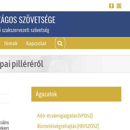
Facebook
Emai
Témák
Kapcsolat
ai pilléréről
Ágazatok
Adó- és vámigazgatás (VPDSZ)
iális
Büntetésvégrehajtás (FBVSZOSZ)
teken