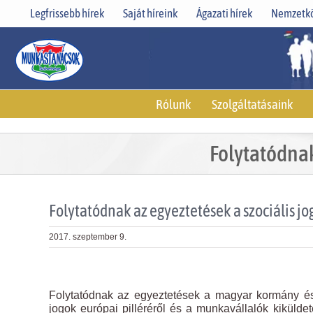
Skip
Legfrissebb hírek
Saját híreink
Ágazati hírek
Nemzetkö
to
content
Rólunk
Szolgáltatásaink
Folytatódnak
Folytatódnak az egyeztetések a szociális jo
2017. szeptember 9.
View
Larger
Folytatódnak az egyeztetések a magyar kormány és
Image
jogok európai pilléréről és a munkavállalók kiküld