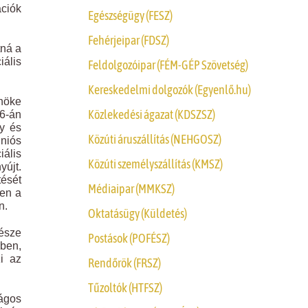
ációk
Egészségügy (FESZ)
Fehérjeipar (FDSZ)
tná a
iális
Feldolgozóipar (FÉM-GÉP Szövetség)
Kereskedelmi dolgozók (Egyenlő.hu)
nöke
Közlekedési ágazat (KDSZSZ)
26-án
ly és
Közúti áruszállítás (NEHGOSZ)
niós
iális
Közúti személyszállítás (KMSZ)
yújt.
tését
Médiaipar (MMKSZ)
ben a
n.
Oktatásügy (Küldetés)
része
Postások (POFÉSZ)
ében,
i az
Rendőrök (FRSZ)
Tűzoltók (HTFSZ)
ágos