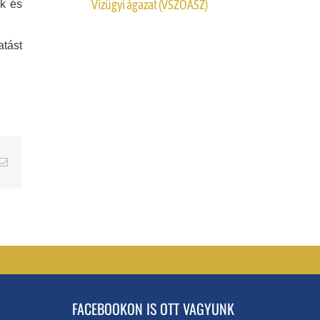
Vízügyi ágazat (VSZOÁSZ)
ak és
atást
erest
Email
FACEBOOKON IS OTT VAGYUNK