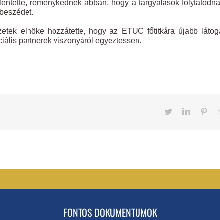
ntette, reménykednek abban, hogy a tárgyalások folytatódn
rbeszédet.
tek elnöke hozzátette, hogy az ETUC főtitkára újabb látog
ális partnerek viszonyáról egyeztessen.
Twitter
LinkedIn
Pint
FONTOS DOKUMENTUMOK