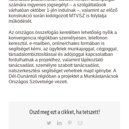
számára ingyenes jogsegélyt – a szolgáltatások
várhatóan október 1-jén indulnak –, valamint az előző
konstrukció során kidolgozott MTVSZ is folytatja
működését.
Az országos összefogás keretében lehetőség nyílik a
konvergencia régiókban személyesen, telefonon
keresztül, e-mailben, online/chates formában is
segítséget kérni, az ügyfelek munkajoggal, cégjoggal,
társadalombiztosítással és adójoggal kapcsolatban
fordulhatnak a projekthez, valamint tájékoztató
tanácsadást, személyre szabott tanácsadást,
iratszerkesztési segítséget vehetnek majd igénybe. A
Dél-Dunántúli régióban a projektet a Munkástanácsok
Országos Szövetsége vezeti.
Oszd meg ezt a cikket, ha tetszett!
Twitter
LinkedIn
Pinterest
Email