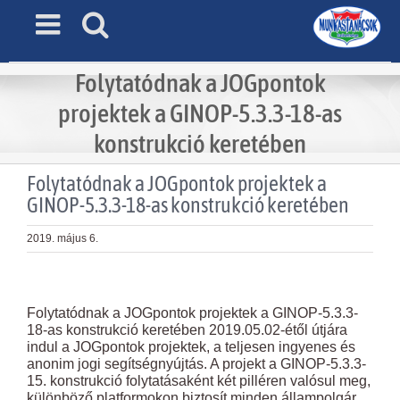
Skip
to
content
Folytatódnak a JOGpontok
projektek a GINOP-5.3.3-18-as
konstrukció keretében
Folytatódnak a JOGpontok projektek a
GINOP-5.3.3-18-as konstrukció keretében
2019. május 6.
View
Larger
Folytatódnak a JOGpontok projektek a GINOP-5.3.3-
Image
18-as konstrukció keretében 2019.05.02-étől útjára
indul a JOGpontok projektek, a teljesen ingyenes és
anonim jogi segítségnyújtás. A projekt a GINOP-5.3.3-
15. konstrukció folytatásaként két pilléren valósul meg,
különböző platformokon biztosít minden állampolgár