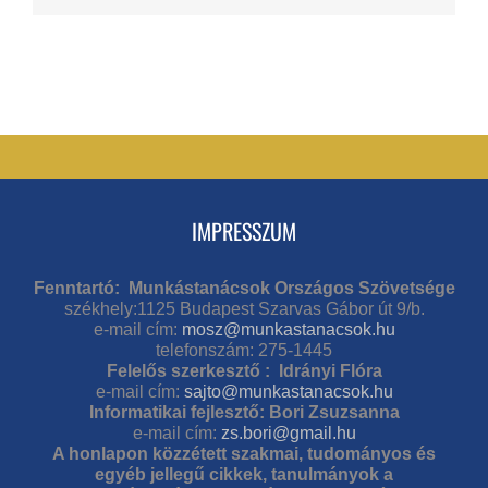
IMPRESSZUM
Fenntartó: Munkástanácsok Országos Szövetsége
székhely:1125 Budapest Szarvas Gábor út 9/b.
e-mail cím:
mosz@munkastanacsok.hu
telefonszám: 275-1445
Felelős szerkesztő : Idrányi Flóra
e-mail cím:
sajto@munkastanacsok.hu
Informatikai fejlesztő: Bori Zsuzsanna
e-mail cím:
zs.bori@gmail.hu
A honlapon közzétett szakmai, tudományos és
egyéb jellegű cikkek, tanulmányok a