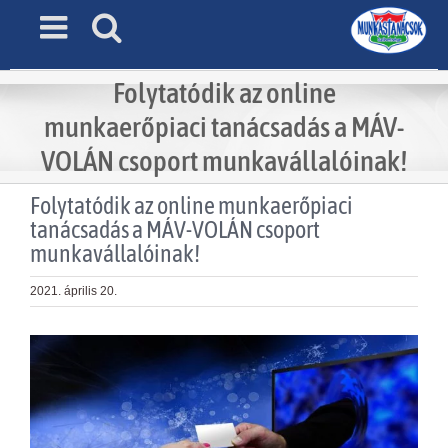
Skip
to
content
Folytatódik az online
munkaerőpiaci tanácsadás a MÁV-
VOLÁN csoport munkavállalóinak!
Folytatódik az online munkaerőpiaci
tanácsadás a MÁV-VOLÁN csoport
munkavállalóinak!
2021. április 20.
View
Larger
Image