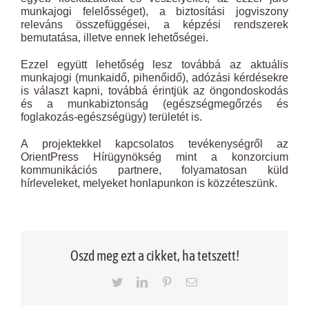
munkajogi felelősséget), a biztosítási jogviszony
releváns összefüggései, a képzési rendszerek
bemutatása, illetve ennek lehetőségei.
Ezzel együtt lehetőség lesz továbbá az aktuális
munkajogi (munkaidő, pihenőidő), adózási kérdésekre
is választ kapni, továbbá érintjük az öngondoskodás
és a munkabiztonság (egészségmegőrzés és
foglakozás-egészségügy) területét is.
A projektekkel kapcsolatos tevékenységről az
OrientPress Hírügynökség mint a konzorcium
kommunikációs partnere, folyamatosan küld
hírleveleket, melyeket honlapunkon is közzéteszünk.
Oszd meg ezt a cikket, ha tetszett!
Twitter
LinkedIn
Pinterest
Email