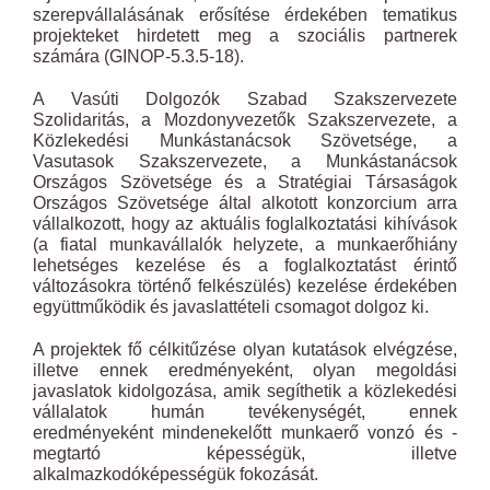
szerepvállalásának erősítése érdekében tematikus
projekteket hirdetett meg a szociális partnerek
számára (GINOP-5.3.5-18).
A Vasúti Dolgozók Szabad Szakszervezete
Szolidaritás, a Mozdonyvezetők Szakszervezete, a
Közlekedési Munkástanácsok Szövetsége, a
Vasutasok Szakszervezete, a Munkástanácsok
Országos Szövetsége és a Stratégiai Társaságok
Országos Szövetsége által alkotott konzorcium arra
vállalkozott, hogy az aktuális foglalkoztatási kihívások
(a fiatal munkavállalók helyzete, a munkaerőhiány
lehetséges kezelése és a foglalkoztatást érintő
változásokra történő felkészülés) kezelése érdekében
együttműködik és javaslattételi csomagot dolgoz ki.
A projektek fő célkitűzése olyan kutatások elvégzése,
illetve ennek eredményeként, olyan megoldási
javaslatok kidolgozása, amik segíthetik a közlekedési
vállalatok humán tevékenységét, ennek
eredményeként mindenekelőtt munkaerő vonzó és -
megtartó képességük, illetve
alkalmazkodóképességük fokozását.