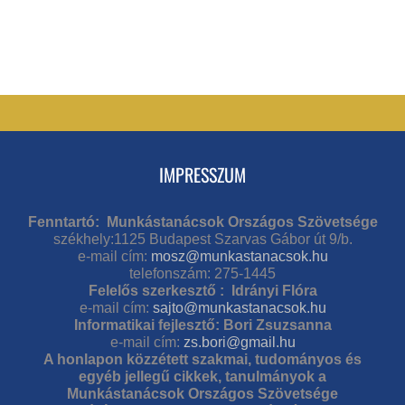
IMPRESSZUM
Fenntartó: Munkástanácsok Országos Szövetsége
székhely:1125 Budapest Szarvas Gábor út 9/b.
e-mail cím:
mosz@munkastanacsok.hu
telefonszám: 275-1445
Felelős szerkesztő : Idrányi Flóra
e-mail cím:
sajto@munkastanacsok.hu
Informatikai fejlesztő: Bori Zsuzsanna
e-mail cím:
zs.bori@gmail.hu
A honlapon közzétett szakmai, tudományos és
egyéb jellegű cikkek, tanulmányok a
Munkástanácsok Országos Szövetsége