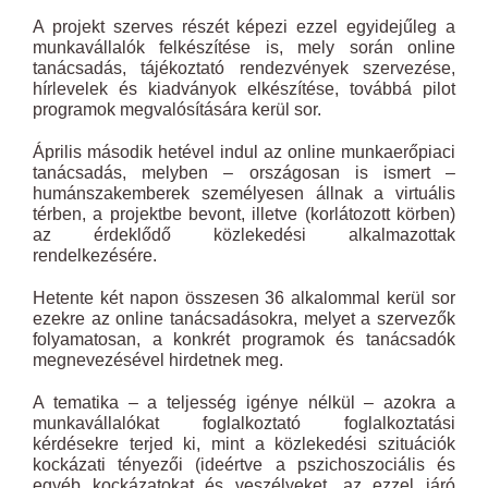
A projekt szerves részét képezi ezzel egyidejűleg a
munkavállalók felkészítése is, mely során online
tanácsadás, tájékoztató rendezvények szervezése,
hírlevelek és kiadványok elkészítése, továbbá pilot
programok megvalósítására kerül sor.
Április második hetével indul az online munkaerőpiaci
tanácsadás, melyben – országosan is ismert –
humánszakemberek személyesen állnak a virtuális
térben, a projektbe bevont, illetve (korlátozott körben)
az érdeklődő közlekedési alkalmazottak
rendelkezésére.
Hetente két napon összesen 36 alkalommal kerül sor
ezekre az online tanácsadásokra, melyet a szervezők
folyamatosan, a konkrét programok és tanácsadók
megnevezésével hirdetnek meg.
A tematika – a teljesség igénye nélkül – azokra a
munkavállalókat foglalkoztató foglalkoztatási
kérdésekre terjed ki, mint a közlekedési szituációk
kockázati tényezői (ideértve a pszichoszociális és
egyéb kockázatokat és veszélyeket, az ezzel járó