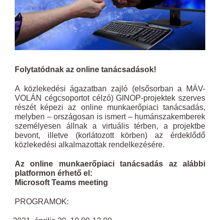
Folytatódnak az online tanácsadások!
A közlekedési ágazatban zajló (elsősorban a MÁV-
VOLÁN cégcsoportot célzó) GINOP-projektek szerves
részét képezi az online munkaerőpiaci tanácsadás,
melyben – országosan is ismert – humánszakemberek
személyesen állnak a virtuális térben, a projektbe
bevont, illetve (korlátozott körben) az érdeklődő
közlekedési alkalmazottak rendelkezésére.
Az online munkaerőpiaci tanácsadás az alábbi
platformon érhető el:
Microsoft Teams meeting
PROGRAMOK: