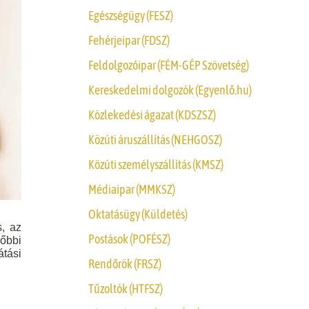
Egészségügy (FESZ)
Fehérjeipar (FDSZ)
Feldolgozóipar (FÉM-GÉP Szövetség)
Kereskedelmi dolgozók (Egyenlő.hu)
Közlekedési ágazat (KDSZSZ)
Közúti áruszállítás (NEHGOSZ)
Közúti személyszállítás (KMSZ)
Médiaipar (MMKSZ)
Oktatásügy (Küldetés)
s, az
Postások (POFÉSZ)
lőbbi
átási
Rendőrök (FRSZ)
Tűzoltók (HTFSZ)