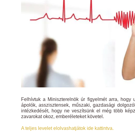
Felhívtuk a Miniszterelnök úr figyelmét arra, hog
ápolók, asszisztensek, műszaki, gazdasági dolgozók
intézkedését, hogy ne veszítsünk el még több képz
zavarokat okoz, emberéleteket követel.
A teljes levelet elolvashatjátok ide kattintva.