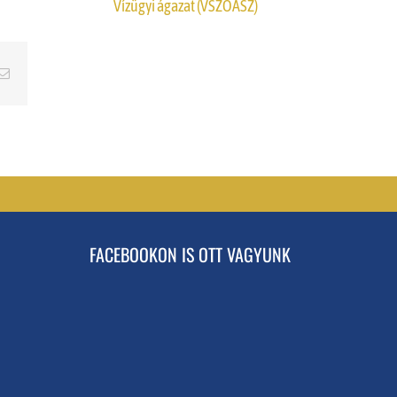
Vízügyi ágazat (VSZOÁSZ)
erest
Email
FACEBOOKON IS OTT VAGYUNK