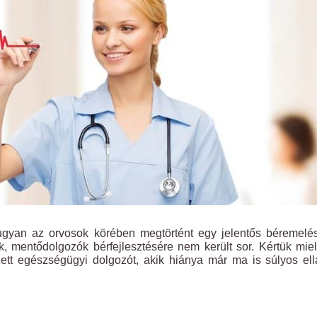
y ugyan az orvosok körében megtörtént egy jelentős béremelé
, mentődolgozók bérfejlesztésére nem került sor. Kértük mie
ett egészségügyi dolgozót, akik hiánya már ma is súlyos ell