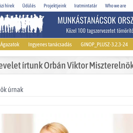
zi hírek
Üdülés
Projektjeink
Iratmintatár
Who we are
Ágazatok
Ingyenes tanácsadás
GINOP_PLUSZ-3.2.3-24
Levelet írtunk Orbán Viktor Miszterelnö
nök úrnak