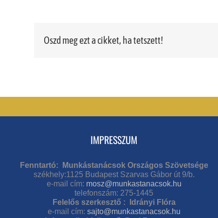
Oszd meg ezt a cikket, ha tetszett!
IMPRESSZUM
Fenntartó: Munkástanácsok Országos Szövetsége
székhely:1125 Budapest Szarvas Gábor út 9/b.
e-mail cím:
mosz@munkastanacsok.hu
telefonszám: 275-1445
Felelős szerkesztő : Idrányi Flóra
e-mail cím:
sajto@munkastanacsok.hu