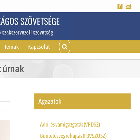
Facebook
Emai
Témák
Kapcsolat
k úrnak
Ágazatok
Adó- és vámigazgatás (VPDSZ)
Büntetésvégrehajtás (FBVSZOSZ)