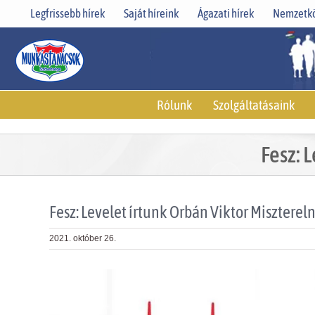
Skip
Legfrissebb hírek
Saját híreink
Ágazati hírek
Nemzetkö
to
content
Rólunk
Szolgáltatásaink
Fesz: 
Fesz: Levelet írtunk Orbán Viktor Miszterel
2021. október 26.
View
Larger
Image