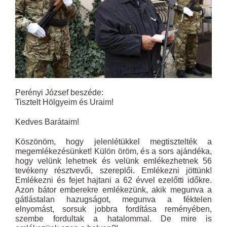
Perényi József beszéde:
Tisztelt Hölgyeim és Uraim!
Kedves Barátaim!
Köszönöm, hogy jelenlétükkel megtisztelték a
megemlékezésünket! Külön öröm, és a sors ajándéka,
hogy velünk lehetnek és velünk emlékezhetnek 56
tevékeny résztvevői, szereplői. Emlékezni jöttünk!
Emlékezni és fejet hajtani a 62 évvel ezelőtti időkre.
Azon bátor emberekre emlékezünk, akik megunva a
gátlástalan hazugságot, megunva a féktelen
elnyomást, sorsuk jobbra fordítása reményében,
szembe fordultak a hatalommal. De mire is