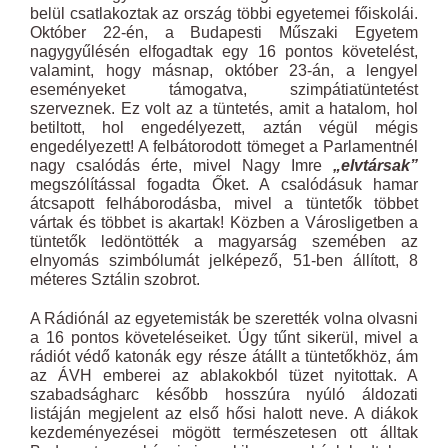
belül csatlakoztak az ország többi egyetemei főiskolái.
Október 22-én, a Budapesti Műszaki Egyetem
nagygyűlésén elfogadtak egy 16 pontos követelést,
valamint, hogy másnap, október 23-án, a lengyel
eseményeket támogatva, szimpátiatüntetést
szerveznek. Ez volt az a tüntetés, amit a hatalom, hol
betiltott, hol engedélyezett, aztán végül mégis
engedélyezett! A felbátorodott tömeget a Parlamentnél
nagy csalódás érte, mivel Nagy Imre
„elvtársak”
megszólítással fogadta Őket. A csalódásuk hamar
átcsapott felháborodásba, mivel a tüntetők többet
vártak és többet is akartak! Közben a Városligetben a
tüntetők ledöntötték a magyarság szemében az
elnyomás szimbólumát jelképező, 51-ben állított, 8
méteres Sztálin szobrot.
A Rádiónál az egyetemisták be szerették volna olvasni
a 16 pontos követeléseiket. Úgy tűnt sikerül, mivel a
rádiót védő katonák egy része átállt a tüntetőkhöz, ám
az ÁVH emberei az ablakokból tüzet nyitottak. A
szabadságharc később hosszúra nyúló áldozati
listáján megjelent az első hősi halott neve. A diákok
kezdeményezései mögött természetesen ott álltak