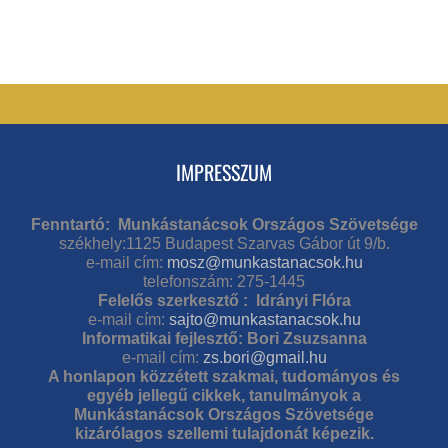
IMPRESSZUM
Fenntartó: Munkástanácsok Országos Szövetsége
székhely:1125 Budapest Szarvas Gábor út 9/b.
e-mail cím:
mosz@munkastanacsok.hu
telefonszám: 275-1445
Felelős szerkesztő : Idrányi Flóra
e-mail cím:
sajto@munkastanacsok.hu
Informatikai fejlesztő: Bori Zsuzsanna
e-mail cím:
zs.bori@gmail.hu
A honlapon közzétett szakmai, tudományos és
egyéb jellegű cikkek, tanulmányok a
Munkástanácsok Országos Szövetsége
kizárólagos szellemi tulajdonát képezik.