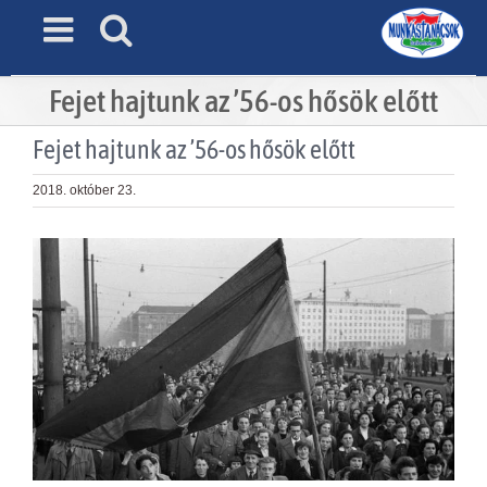
Skip
to
content
Fejet hajtunk az ’56-os hősök előtt
Fejet hajtunk az ’56-os hősök előtt
2018. október 23.
View
Larger
Image