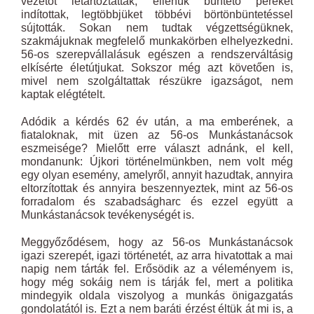
vezetőt letartóztatták, ellenük büntető pereket
indítottak, legtöbbjüket többévi börtönbüntetéssel
sújtották. Sokan nem tudtak végzettségüknek,
szakmájuknak megfelelő munkakörben elhelyezkedni.
56-os szerepvállalásuk egészen a rendszerváltásig
elkísérte életútjukat. Sokszor még azt követően is,
mivel nem szolgáltattak részükre igazságot, nem
kaptak elégtételt.
Adódik a kérdés 62 év után, a ma emberének, a
fiataloknak, mit üzen az 56-os Munkástanácsok
eszmeisége? Mielőtt erre választ adnánk, el kell,
mondanunk: Újkori történelmünkben, nem volt még
egy olyan esemény, amelyről, annyit hazudtak, annyira
eltorzítottak és annyira beszennyeztek, mint az 56-os
forradalom és szabadságharc és ezzel együtt a
Munkástanácsok tevékenységét is.
Meggyőződésem, hogy az 56-os Munkástanácsok
igazi szerepét, igazi történetét, az arra hivatottak a mai
napig nem tárták fel. Erősödik az a véleményem is,
hogy még sokáig nem is tárják fel, mert a politika
mindegyik oldala viszolyog a munkás önigazgatás
gondolatától is. Ezt a nem baráti érzést éltük át mi is, a