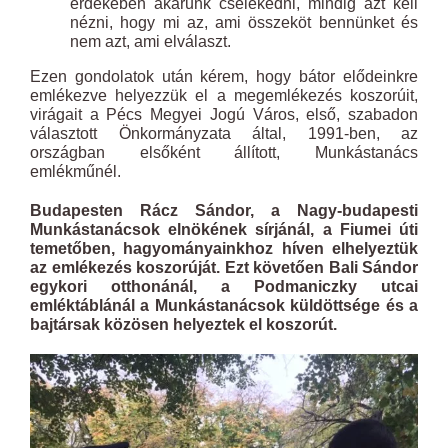
érdekében akarunk cselekedni, mindig azt kell
nézni, hogy mi az, ami összeköt bennünket és
nem azt, ami elválaszt.
Ezen gondolatok után kérem, hogy bátor elődeinkre
emlékezve helyezzük el a megemlékezés koszorúit,
virágait a Pécs Megyei Jogú Város, első, szabadon
választott Önkormányzata által, 1991-ben, az
országban elsőként állított, Munkástanács
emlékműnél.
Budapesten Rácz Sándor, a Nagy-budapesti
Munkástanácsok elnökének sírjánál, a Fiumei úti
temetőben, hagyományainkhoz híven elhelyeztük
az emlékezés koszorúját. Ezt követően Bali Sándor
egykori otthonánál, a Podmaniczky utcai
emléktáblánál a Munkástanácsok küldöttsége és a
bajtársak közösen helyeztek el koszorút.