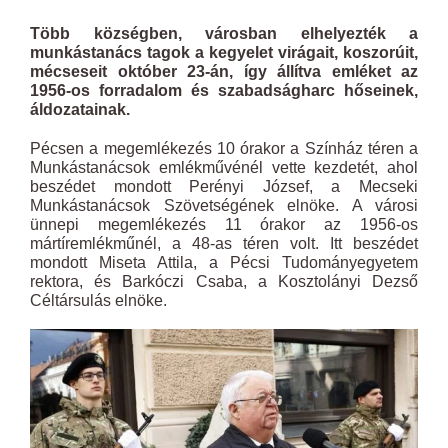
Több községben, városban elhelyezték a
munkástanács tagok a kegyelet virágait, koszorúit,
mécseseit október 23-án, így állítva emléket az
1956-os forradalom és szabadságharc hőseinek,
áldozatainak.
Pécsen a megemlékezés 10 órakor a Színház téren a
Munkástanácsok emlékművénél vette kezdetét, ahol
beszédet mondott Perényi József, a Mecseki
Munkástanácsok Szövetségének elnöke. A városi
ünnepi megemlékezés 11 órakor az 1956-os
mártíremlékműnél, a 48-as téren volt. Itt beszédet
mondott Miseta Attila, a Pécsi Tudományegyetem
rektora, és Barkóczi Csaba, a Kosztolányi Dezső
Céltársulás elnöke.