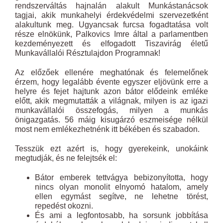
rendszerváltás hajnalán alakult Munkástanácsok
tagjai, akik munkahelyi érdekvédelmi szervezetként
alakultunk meg. Ugyancsak furcsa fogadtatása volt
része elnökünk, Palkovics Imre által a parlamentben
kezdeményezett és elfogadott Tiszavirág életű
Munkavállalói Résztulajdon Programnak!
Az előzőek ellenére meghatónak és felemelőnek
érzem, hogy legalább évente egyszer eljövünk erre a
helyre és fejet hajtunk azon bátor elődeink emléke
előtt, akik megmutatták a világnak, milyen is az igazi
munkavállalói összefogás, milyen a munkás
önigazgatás. 56 máig kisugárzó eszmeisége nélkül
most nem emlékezhetnénk itt békében és szabadon.
Tesszük ezt azért is, hogy gyerekeink, unokáink
megtudják, és ne felejtsék el:
Bátor emberek tettvágya bebizonyította, hogy
nincs olyan monolit elnyomó hatalom, amely
ellen egymást segítve, ne lehetne törést,
repedést okozni.
És ami a legfontosabb, ha sorsunk jobbítása