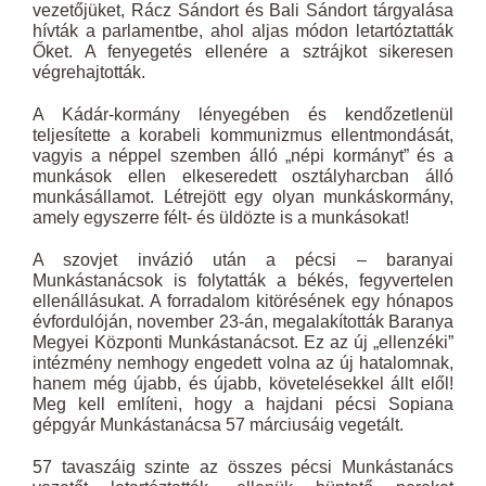
vezetőjüket, Rácz Sándort és Bali Sándort tárgyalása
hívták a parlamentbe, ahol aljas módon letartóztatták
Őket. A fenyegetés ellenére a sztrájkot sikeresen
végrehajtották.
A Kádár-kormány lényegében és kendőzetlenül
teljesítette a korabeli kommunizmus ellentmondását,
vagyis a néppel szemben álló „népi kormányt” és a
munkások ellen elkeseredett osztályharcban álló
munkásállamot. Létrejött egy olyan munkáskormány,
amely egyszerre félt- és üldözte is a munkásokat!
A szovjet invázió után a pécsi – baranyai
Munkástanácsok is folytatták a békés, fegyvertelen
ellenállásukat. A forradalom kitörésének egy hónapos
évfordulóján, november 23-án, megalakították Baranya
Megyei Központi Munkástanácsot. Ez az új „ellenzéki”
intézmény nemhogy engedett volna az új hatalomnak,
hanem még újabb, és újabb, követelésekkel állt elől!
Meg kell említeni, hogy a hajdani pécsi Sopiana
gépgyár Munkástanácsa 57 márciusáig vegetált.
57 tavaszáig szinte az összes pécsi Munkástanács