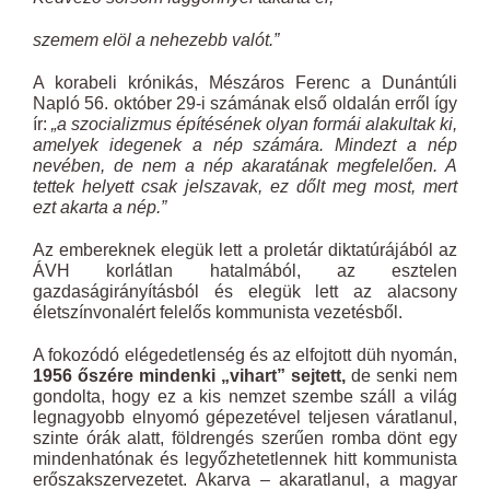
szemem elöl a nehezebb valót.”
A korabeli krónikás, Mészáros Ferenc a Dunántúli
Napló 56. október 29-i számának első oldalán erről így
ír:
„a szocializmus építésének olyan formái alakultak ki,
amelyek idegenek a nép számára. Mindezt a nép
nevében, de nem a nép akaratának megfelelően. A
tettek helyett csak jelszavak, ez dőlt meg most, mert
ezt akarta a nép.”
Az embereknek elegük lett a proletár diktatúrájából az
ÁVH korlátlan hatalmából, az esztelen
gazdaságirányításból és elegük lett az alacsony
életszínvonalért felelős kommunista vezetésből.
A fokozódó elégedetlenség és az elfojtott düh nyomán,
1956 őszére mindenki „vihart” sejtett,
de senki nem
gondolta, hogy ez a kis nemzet szembe száll a világ
legnagyobb elnyomó gépezetével teljesen váratlanul,
szinte órák alatt, földrengés szerűen romba dönt egy
mindenhatónak és legyőzhetetlennek hitt kommunista
erőszakszervezetet. Akarva – akaratlanul, a magyar