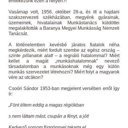
emlékezünk ezen a helyen?!
Vasárnap volt, 1956. október 28-a, és itt a hajdani
szakszervezeti székházában, megyénk gyárainak,
üzemeinek, hivatalainak Munkástanács küldöttei
megalakították a Baranya Megyei Munkásság Nemzeti
Tanácsát.
A történelemben kevésbé járatos fiatalok néha
megkérdezik, miért fordult szembe az egész ország
–
szinte pillanatok alatt –
a regnáló hatalommal? Miért
kellet a magát „munkáshatalomnak” nevező
társadalomban a munkásoknak még egy külön
munkás szervezetet létrehozni? Miért folyt a magyarok
vére az utcákon?
Csoóri Sándor 1953-ban megjelent versében erről így
ír:
„Fönt éltem eddig a magas régiókban
s nem láttam mást, csupán a fényt, a jót!
Kedvező sorsom függönnyel takarta el,