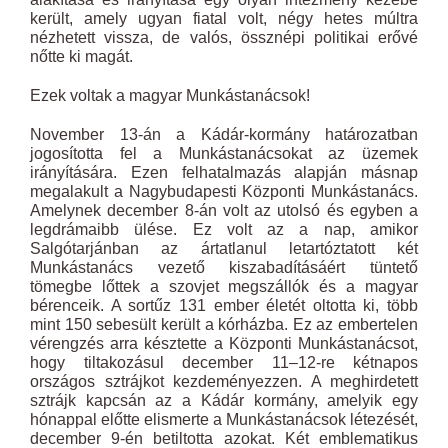
került, amely ugyan fiatal volt, négy hetes múltra
nézhetett vissza, de valós, össznépi politikai erővé
nőtte ki magát.
Ezek voltak a magyar Munkástanácsok!
November 13-án a Kádár-kormány határozatban
jogosította fel a Munkástanácsokat az üzemek
irányítására. Ezen felhatalmazás alapján másnap
megalakult a Nagybudapesti Központi Munkástanács.
Amelynek december 8-án volt az utolsó és egyben a
legdrámaibb ülése. Ez volt az a nap, amikor
Salgótarjánban az ártatlanul letartóztatott két
Munkástanács vezető kiszabadításáért tüntető
tömegbe lőttek a szovjet megszállók és a magyar
bérenceik. A sortűz 131 ember életét oltotta ki, több
mint 150 sebesült került a kórházba. Ez az embertelen
vérengzés arra késztette a Központi Munkástanácsot,
hogy tiltakozásul december 11–12-re kétnapos
országos sztrájkot kezdeményezzen. A meghirdetett
sztrájk kapcsán az a Kádár kormány, amelyik egy
hónappal előtte elismerte a Munkástanácsok létezését,
december 9-én betiltotta azokat. Két emblematikus