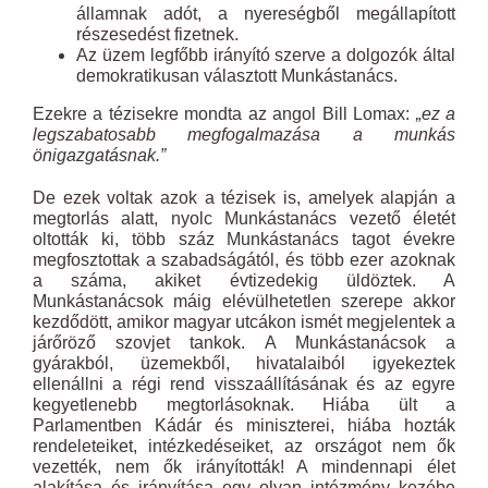
államnak adót, a nyereségből megállapított
részesedést fizetnek.
Az üzem legfőbb irányító szerve a dolgozók által
demokratikusan választott Munkástanács.
Ezekre a tézisekre mondta az angol Bill Lomax:
„ez a
legszabatosabb megfogalmazása a munkás
önigazgatásnak.”
De ezek voltak azok a tézisek is, amelyek alapján a
megtorlás alatt, nyolc Munkástanács vezető életét
oltották ki, több száz Munkástanács tagot évekre
megfosztottak a szabadságától, és több ezer azoknak
a száma, akiket évtizedekig üldöztek. A
Munkástanácsok máig elévülhetetlen szerepe akkor
kezdődött, amikor magyar utcákon ismét megjelentek a
járőröző szovjet tankok. A Munkástanácsok a
gyárakból, üzemekből, hivatalaiból igyekeztek
ellenállni a régi rend visszaállításának és az egyre
kegyetlenebb megtorlásoknak. Hiába ült a
Parlamentben Kádár és miniszterei, hiába hozták
rendeleteiket, intézkedéseiket, az országot nem ők
vezették, nem ők irányították! A mindennapi élet
alakítása és irányítása egy olyan intézmény kezébe