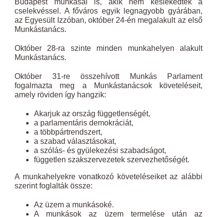
Budapest munkásai is, akik nem késlekedtek a
cselekvéssel. A főváros egyik legnagyobb gyárában,
az Egyesült Izzóban, október 24-én megalakult az első
Munkástanács.
Október 28-ra szinte minden munkahelyen alakult
Munkástanács.
Október 31-re összehívott Munkás Parlament
fogalmazta meg a Munkástanácsok követeléseit,
amely röviden így hangzik:
Akarjuk az ország függetlenségét,
a parlamentáris demokráciát,
a többpártrendszert,
a szabad választásokat,
a szólás- és gyülekezési szabadságot,
független szakszervezetek szervezhetőségét.
A munkahelyekre vonatkozó követeléseiket az alábbi
szerint foglalták össze:
Az üzem a munkásoké.
A munkások az üzem termelése után az