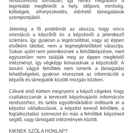
rendszerezett formában, így nehéz megtalálni a
leginkább megfelelőt a hely, időpont, minőség,
költségek, elhelyezkedés, elérhető támogatások
szempontjából.
Jelenleg a fő problémát az okozza, hogy nincs
orientáció a képzőről és a képzésről a jelentkező
számára, így gyakran a legolcsóbbat, vagy az éppen
elsőként látottat, nem a legmegfelelőbbet választja.
Sokan azért nem jelentkeznek a felnőttképzésre, mert
egyszerűen nem találják meg az éppen megfelelő
intézményt, így végképp kimaradnak a képzésből. A
tanulni vágyó felnőttek nem ismerik a támogatási
lehetőségeket, gyakran elvesznek az információk a
képzők és támogatók közötti mozgás közben.
Célunk első körben megnyerni a képző cégeket, hogy
csatlakozzanak a tervezett képzésajánló információs
rendszerhez, és tartós együttműködést indítsunk el a
képzési vállalkozások, a képzést kereső felnőttek, a
foglalkoztatási szervezet és más a felnőttek képzéseit
segítő, vagy támogató intézmények között.
KIKNEK SZÓL A HONLAP?