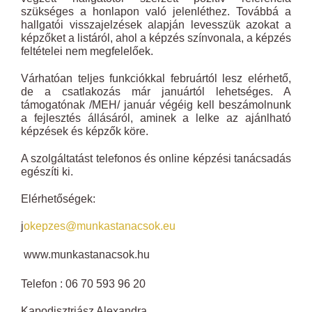
szükséges a honlapon való jelenléthez. Továbbá a
hallgatói visszajelzések alapján levesszük azokat a
képzőket a listáról, ahol a képzés színvonala, a képzés
feltételei nem megfelelőek.
Várhatóan teljes funkciókkal februártól lesz elérhető,
de a csatlakozás már januártól lehetséges. A
támogatónak /MEH/ január végéig kell beszámolnunk
a fejlesztés állásáról, aminek a lelke az ajánlható
képzések és képzők köre.
A szolgáltatást telefonos és online képzési tanácsadás
egészíti ki.
Elérhetőségek:
j
okepzes
@
munkastanacsok.eu
www.munkastanacsok.hu
Telefon : 06 70 593 96 20
Kapodisztriász Alexandra