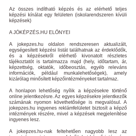
Az összes indítható képzés és az elérhető teljes
képzési kínálat egy felületen (iskolarendszeren kívüli
képzések)
A JÓKÉPZÉS.HU ELŐNYEI
A jokepzes.hu oldalon rendszeresen aktualizált,
egységesített képzési listát találhatnak az érdeklődők,
és a képzésekről elérhető kivonatolt részletes
tájékoztatót is tartalmazza majd (hely, időtartam, ár,
képzettség, oktatók, időbeosztás, egyéb releváns
információk, például munkalehetőségek), amely
kizárólag minősített képzőintézményeket tartalmaz.
A honlapon lehetőség nyílik a képzésekre történő
online jelentkezésre. Az egyes képzésekre jelentkezők
számának nyomon követhetősége is megvalósul. A
jokepzes.hu ingyenes reklámfelületet biztosít a képző
intézmények részére, mivel a képzések megjelenítése
ingyenes lesz.
A jokepzes.hu-nak feltehetően nagyobb lesz az