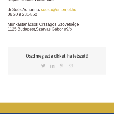
dr Soós Adrianna:
soosa
@
enternet.hu
06 20 9 231-850
Munkástanácsok Országos Szövetsége
1125.Budapest,Szarvas Gábor u9/b
Oszd meg ezt a cikket, ha tetszett!
Twitter
LinkedIn
Pinterest
Email