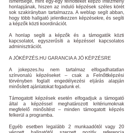
ismertsége, mint egy-egy felnőtteket képző intézmény
honlapjának, hiszen az induló képzések széles körét
sok szakirányban tartalmazza. A weblap segít abban,
hogy több hallgató jelentkezzen képzésekre, és segíti
a képzők közti koordinációt.
A honlap segíti a képzők és a támogatók közti
kapcsolatot, egyszerűsíti a képzéssel kapcsolatos
adminisztrációt.
A JÓKÉPZÉS.HU GARANCIA A JÓ KÉPZÉSRE
A jokepzes.hu nem tartalmaz elfogadhatatlan
színvonalú képzéseket – csak a Felnőttképzési
törvényben foglalt engedélyezési eljárás alapján
minősített ajánlatokat fogadunk el.
Támogatott képzések esetén elfogadjuk a támogató
által a képzéssel meghatározott kritériumoknak
megfelelő minősítést – minden támogatott képzés
felkerül a programba.
Egyéb esetben legalább 2 munkaadótól vagy 20
végzett hallgatótól szerzett pozitív referencia