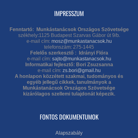
IMPRESSZUM
Fenntartó: Munkástanácsok Országos Szövetsége
székhely:1125 Budapest Szarvas Gábor út 9/b.
e-mail cím:
mosz@munkastanacsok.hu
telefonszám: 275-1445
Felelős szerkesztő : Idrányi Flóra
e-mail cím:
sajto@munkastanacsok.hu
Informatikai fejlesztő: Bori Zsuzsanna
e-mail cím:
zs.bori@gmail.hu
A honlapon közzétett szakmai, tudományos és
egyéb jellegű cikkek, tanulmányok a
Munkástanácsok Országos Szövetsége
kizárólagos szellemi tulajdonát képezik.
FONTOS DOKUMENTUMOK
Alapszabály