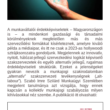
A munkavállalói érdekképviseletek – Magyarországon
is – a mindenkori gazdasági és társadalmi
körülményeknek megfelelően más és más
szerveződési formákkal kísérleteznek, amelyre kiváló
példa a médiaipar, és itt ne csak a 2023-as hollywoodi
sztrájksorozatra gondoljunk. Megjelennek az innovatív,
nyitott, hálózat-jellegű szervezkedési logikát képviselő
szakszervezetek és egyéb alternatív jellegű, rugalmas
érdekképviseleti struktúrák. Ezeket a jelenségeket
gyakran nevezik a munkajogi szakirodalomban
„alternatív” szakszervezeti tevékenységnek („alt-
labour”). Szabó Imre Szilárd Munkaügyi Szemlében
megjelent tanulmánya azt vizsgálja, hogy ennek
kapcsán a kollektív munkajogi szabályozás milyen
kihívásokkal néz szembe. A publikáció itt olvasható: