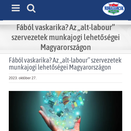
Skip
to
content
Fából vaskarika? Az „alt-labour”
szervezetek munkajogi lehetőségei
Magyarországon
Fából vaskarika? Az „alt-labour” szervezetek
munkajogi lehetőségei Magyarországon
2023. október 27.
View
Larger
Image