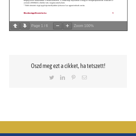
Page
1
/
6
Zoom
100%
Oszd meg ezt a cikket, ha tetszett!
Twitter
LinkedIn
Pinterest
Email