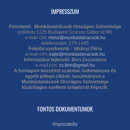
IMPRESSZUM
Fenntartó: Munkástanácsok Országos Szövetsége
székhely:1125 Budapest Szarvas Gábor út 9/b.
e-mail cím:
mosz@munkastanacsok.hu
telefonszám: 275-1445
Felelős szerkesztő : Idrányi Flóra
e-mail cím:
sajto@munkastanacsok.hu
Informatikai fejlesztő: Bori Zsuzsanna
e-mail cím:
zs.bori@gmail.hu
A honlapon közzétett szakmai, tudományos és
egyéb jellegű cikkek, tanulmányok a
Munkástanácsok Országos Szövetsége
kizárólagos szellemi tulajdonát képezik.
FONTOS DOKUMENTUMOK
Alapszabály