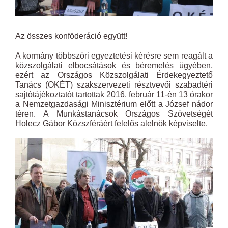
Az összes konföderáció együtt!
A kormány többszöri egyeztetési kérésre sem reagált a
közszolgálati elbocsátások és béremelés ügyében,
ezért az Országos Közszolgálati Érdekegyeztető
Tanács (OKÉT) szakszervezeti résztvevői szabadtéri
sajtótájékoztatót tartottak 2016. február 11-én 13 órakor
a Nemzetgazdasági Minisztérium előtt a József nádor
téren. A Munkástanácsok Országos Szövetségét
Holecz Gábor Közszféráért felelős alelnök képviselte.