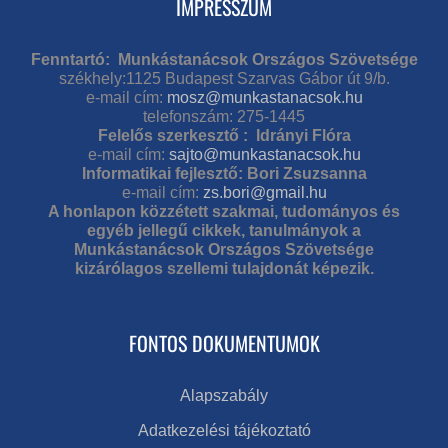
IMPRESSZUM
Fenntartó: Munkástanácsok Országos Szövetsége
székhely:1125 Budapest Szarvas Gábor út 9/b.
e-mail cím:
mosz@munkastanacsok.hu
telefonszám: 275-1445
Felelős szerkesztő : Idrányi Flóra
e-mail cím:
sajto@munkastanacsok.hu
Informatikai fejlesztő: Bori Zsuzsanna
e-mail cím:
zs.bori@gmail.hu
A honlapon közzétett szakmai, tudományos és
egyéb jellegű cikkek, tanulmányok a
Munkástanácsok Országos Szövetsége
kizárólagos szellemi tulajdonát képezik.
FONTOS DOKUMENTUMOK
Alapszabály
Adatkezelési tájékoztató