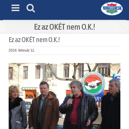
Skip
to
content
Ez az OKÉT nem O.K.!
Ez az OKÉT nem O.K.!
2016. február 11.
View
Larger
Image