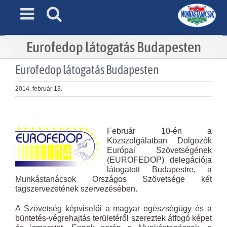
Skip
to
content
Eurofedop látogatás Budapesten
Eurofedop látogatás Budapesten
2014. február 13.
View
Larger
Február 10-én a
Image
Közszolgálatban Dolgozók
Európai Szövetségének
(EUROFEDOP) delegációja
látogatott Budapestre, a
Munkástanácsok Országos Szövetsége két
tagszervezetének szervezésében.
A Szövetség képviselői a magyar egészségügy és a
büntetés-végrehajtás területéről szereztek átfogó képet