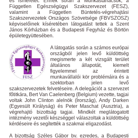
és ismeretet. Ennek során a Munkástanácsok, a
Független Egészségügyi Szakszervezet (FESZ),
valamint a Független Büntetés-végrehajtási
Szakszervezetek Országos Szövetsége (FBVSZOSZ)
képviselőinek kíséretében látogatást tettek a Szent
János Kórházban és a Budapesti Fegyház és Börtön
épületegyüttesében.
A látogatás során a számos európai
országból jelen levő küldöttség
megismerte a két vizsgált terület
általános állapotát, kiemelt
figyelemmel az érintett
munkavállalói kör problémáira és a
szektorban jelen levő
szakszervezetek felvetéseire. A delegációt a szervezet
főtitkára, Bert Van Caelenberg (Belgium) vezette, tagjai
voltak John Clinton alelnök (Írország), Andy Darken
(Egyesült Királyság) és Peter Maschat (Ausztria), a
végrehajtó bizottság tagjai. Mindkét meglátogatott
intézmény vezetői készséggel válaszoltak a küldöttség
kérdéseire és segítették a szakmai eligazodást.
A bizottság Széles Gábor bv. ezredes, a Budapesti