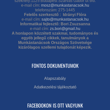
székhely:1125 Budapest Szarvas Gábor út 9/b.
e-mail cím:
mosz@munkastanacsok.hu
telefonszám: 275-1445
Felelős szerkesztő : Idrányi Flóra
e-mail cím:
sajto@munkastanacsok.hu
Informatikai fejlesztő: Bori Zsuzsanna
e-mail cím:
zs.bori@gmail.hu
A honlapon közzétett szakmai, tudományos és
egyéb jellegű cikkek, tanulmányok a
Munkástanácsok Országos Szövetsége
kizárólagos szellemi tulajdonát képezik.
FONTOS DOKUMENTUMOK
Alapszabály
Adatkezelési tájékoztató
FACEBOOKON IS OTT VAGYUNK