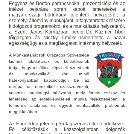
Fegyház és Börtön parancsnoka prezentációja és az
intézet bejárása során kapott ismereteket a
magyarországi börtönügy jelenlegi helyzetéről, a
személyi állomány munkájáról, a fogvatartottak részére
kidolgozott programokról és a munkáltatás helyzetéről,
a Szent János Kórházban pedig Dr. Kázmér Tibor
főigazgató és Niczky Emőke ismeretette a hazai
egészségügy és a meglátogatott intézmény helyzetét.
A Munkástanácsok Országos Szövetsége
kiemelt feladatának és küldetésének
tartja, hogy az általa képviselt szervezeti
és munkavállalói kör minél
hatékonyabban kapcsolódjon be az
európai és nemzetközi szakszervezeti,
valamint munkaügyi hálózatba, mely fontos eszköz és
lehetőség az érdekképviseleti munka fejlesztésében, a
felmerülő általános és egyedi munkavállalói problémák
megoldásában.
Az Eurofedop jelenleg 55 tagszervezettel rendelkezik.
Fő célkitűzésük a közszolgálatban dolgozók