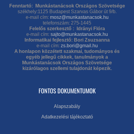
Fenntartó: Munkástanácsok Országos Szövetsége
székhely:1125 Budapest Szarvas Gábor út 9/b.
e-mail cím:
mosz@munkastanacsok.hu
telefonszám: 275-1445
Felelős szerkesztő : Idrányi Flóra
e-mail cím:
sajto@munkastanacsok.hu
Informatikai fejlesztő: Bori Zsuzsanna
e-mail cím:
zs.bori@gmail.hu
A honlapon közzétett szakmai, tudományos és
egyéb jellegű cikkek, tanulmányok a
Munkástanácsok Országos Szövetsége
kizárólagos szellemi tulajdonát képezik.
FONTOS DOKUMENTUMOK
Alapszabály
Adatkezelési tájékoztató