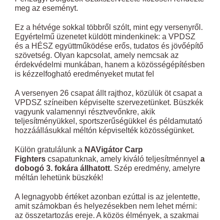
meg az eseményt.
Ez a hétvége sokkal többről szólt, mint egy versenyről.
Egyértelmű üzenetet küldött mindenkinek: a VPDSZ
és a HÉSZ együttműködése erős, tudatos és jövőépítő
szövetség. Olyan kapcsolat, amely nemcsak az
érdekvédelmi munkában, hanem a közösségépítésben
is kézzelfogható eredményeket mutat fel
A versenyen 26 csapat állt rajthoz, közülük öt csapat a
VPDSZ színeiben képviselte szervezetünket. Büszkék
vagyunk valamennyi résztvevőnkre, akik
teljesítményükkel, sportszerűségükkel és példamutató
hozzáállásukkal méltón képviselték közösségünket.
Külön gratulálunk a
NAVigátor Carp
Fighters
csapatunknak, amely kiváló teljesítménnyel
a
dobogó 3. fokára állhatott
. Szép eredmény, amelyre
méltán lehetünk büszkék!
A legnagyobb értéket azonban ezúttal is az jelentette,
amit számokban és helyezésekben nem lehet mérni:
az összetartozás ereje. A közös élmények, a szakmai