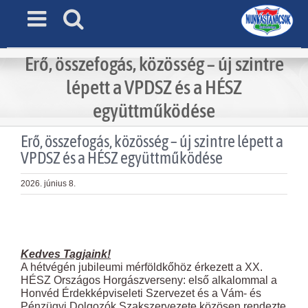
Skip
to
content
Erő, összefogás, közösség – új szintre
lépett a VPDSZ és a HÉSZ
együttműködése
Erő, összefogás, közösség – új szintre lépett a
VPDSZ és a HÉSZ együttműködése
2026. június 8.
View
Larger
Image
Kedves Tagjaink!
A hétvégén jubileumi mérföldkőhöz érkezett a XX.
HÉSZ Országos Horgászverseny: első alkalommal a
Honvéd Érdekképviseleti Szervezet és a Vám- és
Pénzügyi Dolgozók Szakszervezete közösen rendezte