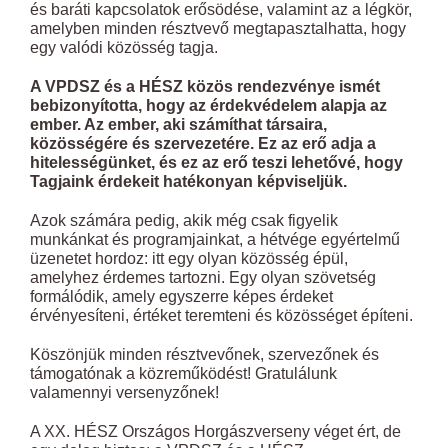
és baráti kapcsolatok erősödése, valamint az a légkör,
amelyben minden résztvevő megtapasztalhatta, hogy
egy valódi közösség tagja.
A VPDSZ és a HÉSZ közös rendezvénye ismét
bebizonyította, hogy az érdekvédelem alapja az
ember. Az ember, aki számíthat társaira,
közösségére és szervezetére. Ez az erő adja a
hitelességünket, és ez az erő teszi lehetővé, hogy
Tagjaink érdekeit hatékonyan képviseljük.
Azok számára pedig, akik még csak figyelik
munkánkat és programjainkat, a hétvége egyértelmű
üzenetet hordoz: itt egy olyan közösség épül,
amelyhez érdemes tartozni. Egy olyan szövetség
formálódik, amely egyszerre képes érdeket
érvényesíteni, értéket teremteni és közösséget építeni.
Köszönjük minden résztvevőnek, szervezőnek és
támogatónak a közreműködést! Gratulálunk
valamennyi versenyzőnek!
A XX. HÉSZ Országos Horgászverseny véget ért, de