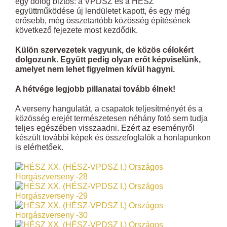
egy dolog biztos: a VPDSZ és a HÉSZ
együttműködése új lendületet kapott, és egy még
erősebb, még összetartóbb közösség építésének
következő fejezete most kezdődik.
Külön szervezetek vagyunk, de közös célokért
dolgozunk. Együtt pedig olyan erőt képviselünk,
amelyet nem lehet figyelmen kívül hagyni.
A hétvége legjobb pillanatai tovább élnek!
A verseny hangulatát, a csapatok teljesítményét és a
közösség erejét természetesen néhány fotó sem tudja
teljes egészében visszaadni. Ezért az eseményről
készült további képek és összefoglalók a honlapunkon
is elérhetőek.