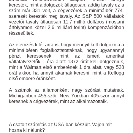
kerestek, mint a dolgozók átlagosan, addig tavaly ez a
szám már 331 volt, a cégvezérek a minimálbér 774-
szeresét keresték meg tavaly. Az S&P 500 vállalatok
vezetői tavaly átlagosan 11,7 millió dolláros (mostani
árfolyamon közel 2,6 milliárd forint) kompenzációban
részesültek.
Az elemzés kitér arra is, hogy mennyit kell dolgoznia a
minimálbéren foglalkoztatottaknak, hogy ugyanannyi
pénzt keressenek, mint az ismert amerikai
vállalatvezetők 1 óra alatt: 1372 órát kell dolgozniuk,
mint a Walmart első emberének 1 óra alatt, vagy 528
órát akkor, ha annyit akarnak keresni, mint a Kellogg
első embere óránként.
A számok az államonként nagy szórást mutatnak,
Michiganben 455-ször, New Yorkban 405-ször annyit
keresnek a cégvezérek, mint az alkalmazottaik.
A csatolt számítás az USA-ban készült. Vajon mit
hozna ki nálunk?