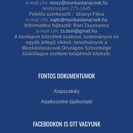
e-mail cím:
mosz@munkastanacsok.hu
telefonszám: 275-1445
Felelős szerkesztő : Idrányi Flóra
e-mail cím:
sajto@munkastanacsok.hu
Informatikai fejlesztő: Bori Zsuzsanna
e-mail cím:
zs.bori@gmail.hu
A honlapon közzétett szakmai, tudományos és
egyéb jellegű cikkek, tanulmányok a
Munkástanácsok Országos Szövetsége
kizárólagos szellemi tulajdonát képezik.
FONTOS DOKUMENTUMOK
Alapszabály
Adatkezelési tájékoztató
FACEBOOKON IS OTT VAGYUNK