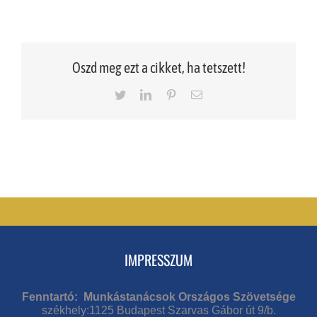
Oszd meg ezt a cikket, ha tetszett!
Twitter
LinkedIn
Pinterest
Email
IMPRESSZUM
Fenntartó: Munkástanácsok Országos Szövetsége
székhely:1125 Budapest Szarvas Gábor út 9/b.