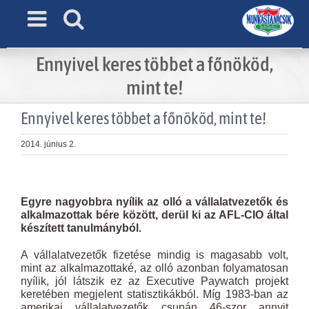
Skip
to
content
Ennyivel keres többet a főnököd,
mint te!
Ennyivel keres többet a főnököd, mint te!
2014. június 2.
View
Larger
Egyre nagyobbra nyílik az olló a vállalatvezetők és
Image
alkalmazottak bére között, derül ki az AFL-CIO által
készített tanulmányból.
A vállalatvezetők fizetése mindig is magasabb volt,
mint az alkalmazottaké, az olló azonban folyamatosan
nyílik, jól látszik ez az Executive Paywatch projekt
keretében megjelent statisztikákból. Míg 1983-ban az
amerikai vállalatvezetők csupán 46-szor annyit