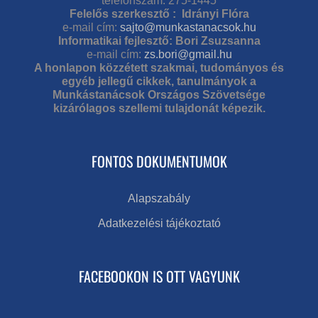
telefonszám: 275-1445
Felelős szerkesztő : Idrányi Flóra
e-mail cím:
sajto@munkastanacsok.hu
Informatikai fejlesztő: Bori Zsuzsanna
e-mail cím:
zs.bori@gmail.hu
A honlapon közzétett szakmai, tudományos és
egyéb jellegű cikkek, tanulmányok a
Munkástanácsok Országos Szövetsége
kizárólagos szellemi tulajdonát képezik.
FONTOS DOKUMENTUMOK
Alapszabály
Adatkezelési tájékoztató
FACEBOOKON IS OTT VAGYUNK