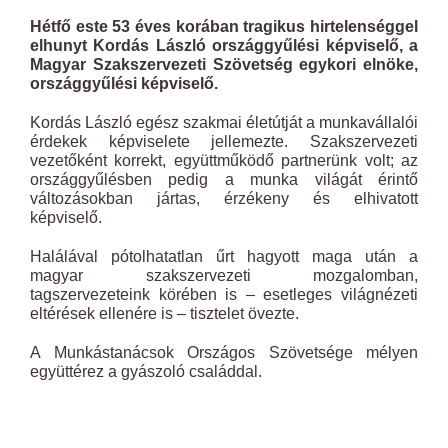
Hétfő este 53 éves korában tragikus hirtelenséggel
elhunyt Kordás László országgyűlési képviselő, a
Magyar Szakszervezeti Szövetség egykori elnöke,
országgyűlési képviselő.
Kordás László egész szakmai életútját a munkavállalói
érdekek képviselete jellemezte. Szakszervezeti
vezetőként korrekt, együttműködő partnerünk volt; az
országgyűlésben pedig a munka világát érintő
változásokban jártas, érzékeny és elhivatott
képviselő.
Halálával pótolhatatlan űrt hagyott maga után a
magyar szakszervezeti mozgalomban,
tagszervezeteink körében is – esetleges világnézeti
eltérések ellenére is – tisztelet övezte.
A Munkástanácsok Országos Szövetsége mélyen
együttérez a gyászoló családdal.