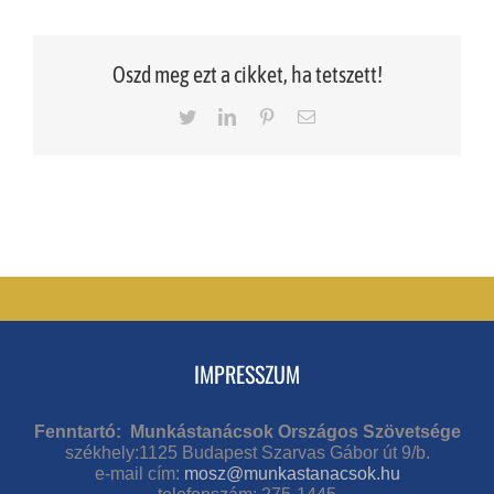
Oszd meg ezt a cikket, ha tetszett!
Twitter
LinkedIn
Pinterest
Email
IMPRESSZUM
Fenntartó: Munkástanácsok Országos Szövetsége
székhely:1125 Budapest Szarvas Gábor út 9/b.
e-mail cím:
mosz@munkastanacsok.hu