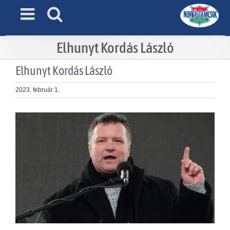
Skip
to
content
Elhunyt Kordás László
Elhunyt Kordás László
2023. február 1.
View
Larger
Image