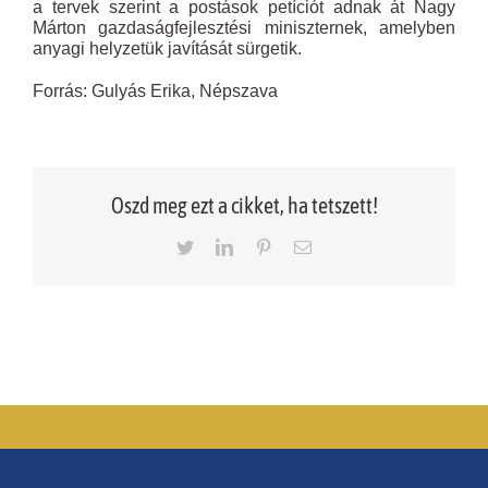
a tervek szerint a postások petíciót adnak át Nagy
Márton gazdaságfejlesztési miniszternek, amelyben
anyagi helyzetük javítását sürgetik.
Forrás: Gulyás Erika, Népszava
Oszd meg ezt a cikket, ha tetszett!
Twitter
LinkedIn
Pinterest
Email