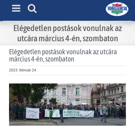
Skip
to
content
Elégedetlen postások vonulnak az
utcára március 4-én, szombaton
Elégedetlen postások vonulnak az utcára
március 4-én, szombaton
2023. február 24.
View
Larger
Image