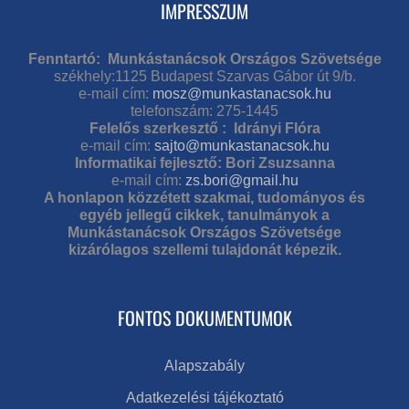
IMPRESSZUM
Fenntartó: Munkástanácsok Országos Szövetsége
székhely:1125 Budapest Szarvas Gábor út 9/b.
e-mail cím:
mosz@munkastanacsok.hu
telefonszám: 275-1445
Felelős szerkesztő : Idrányi Flóra
e-mail cím:
sajto@munkastanacsok.hu
Informatikai fejlesztő: Bori Zsuzsanna
e-mail cím:
zs.bori@gmail.hu
A honlapon közzétett szakmai, tudományos és
egyéb jellegű cikkek, tanulmányok a
Munkástanácsok Országos Szövetsége
kizárólagos szellemi tulajdonát képezik.
FONTOS DOKUMENTUMOK
Alapszabály
Adatkezelési tájékoztató