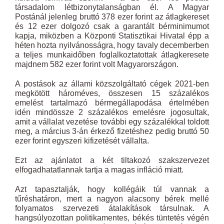
társadalom létbizonytalanságban él. A Magyar
Postánál jelenleg bruttó 378 ezer forint az átlagkereset
és 12 ezer dolgozó csak a garantált bérminimumot
kapja, miközben a Központi Statisztikai Hivatal épp a
héten hozta nyilvánosságra, hogy tavaly decemberben
a teljes munkaidőben foglalkoztatottak átlagkeresete
majdnem 582 ezer forint volt Magyarországon.
A postások az állami közszolgáltató cégek 2021-ben
megkötött hároméves, összesen 15 százalékos
emelést tartalmazó bérmegállapodása értelmében
idén mindössze 2 százalékos emelésre jogosultak,
amit a vállalat vezetése további egy százalékkal toldott
meg, a március 3-án érkező fizetéshez pedig bruttó 50
ezer forint egyszeri kifizetését vállalta.
Ezt az ajánlatot a két tiltakozó szakszervezet
elfogadhatatlannak tartja a magas infláció miatt.
Azt tapasztalják, hogy kollégáik túl vannak a
tűréshatáron, mert a nagyon alacsony bérek mellé
folyamatos szervezeti átalakítások társulnak. A
hangsúlyozottan politikamentes, békés tüntetés végén