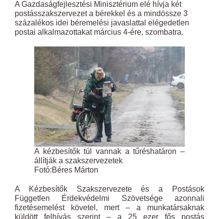
A Gazdaságfejlesztési Minisztérium elé hívja két
postásszakszervezet a bérekkel és a mindössze 3
százalékos idei béremelési javaslattal elégedetlen
postai alkalmazottakat március 4-ére, szombatra.
A kézbesítők túl vannak a tűréshatáron –
állítják a szakszervezetek
Fotó:Béres Márton
A Kézbesítők Szakszervezete és a Postások
Független Érdekvédelmi Szövetsége azonnali
fizetésemelést követel, mert – a munkatársaknak
küldött felhívás szerint – a 25 ezer fős postás