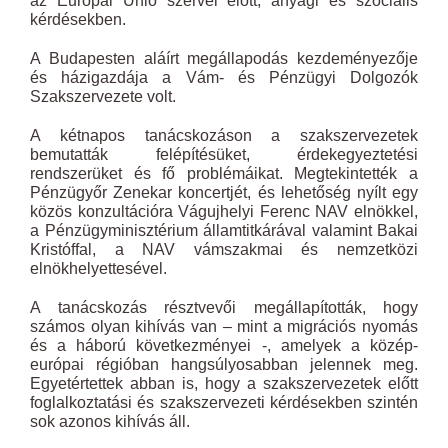
az Európai Unió szervei előtt, anyagi és szociális
kérdésekben.
A Budapesten aláírt megállapodás kezdeményezője
és házigazdája a Vám- és Pénzügyi Dolgozók
Szakszervezete volt.
A kétnapos tanácskozáson a szakszervezetek
bemutatták felépítésüket, érdekegyeztetési
rendszerüket és fő problémáikat. Megtekintették a
Pénzügyőr Zenekar koncertjét, és lehetőség nyílt egy
közös konzultációra Vágujhelyi Ferenc NAV elnökkel,
a Pénzügyminisztérium államtitkárával valamint Bakai
Kristóffal, a NAV vámszakmai és nemzetközi
elnökhelyettesével.
A tanácskozás résztvevői megállapították, hogy
számos olyan kihívás van – mint a migrációs nyomás
és a háború következményei -, amelyek a közép-
európai régióban hangsúlyosabban jelennek meg.
Egyetértettek abban is, hogy a szakszervezetek előtt
foglalkoztatási és szakszervezeti kérdésekben szintén
sok azonos kihívás áll.