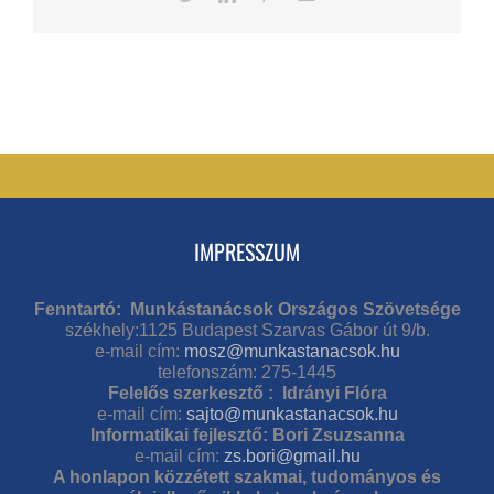
IMPRESSZUM
Fenntartó: Munkástanácsok Országos Szövetsége
székhely:1125 Budapest Szarvas Gábor út 9/b.
e-mail cím:
mosz@munkastanacsok.hu
telefonszám: 275-1445
Felelős szerkesztő : Idrányi Flóra
e-mail cím:
sajto@munkastanacsok.hu
Informatikai fejlesztő: Bori Zsuzsanna
e-mail cím:
zs.bori@gmail.hu
A honlapon közzétett szakmai, tudományos és