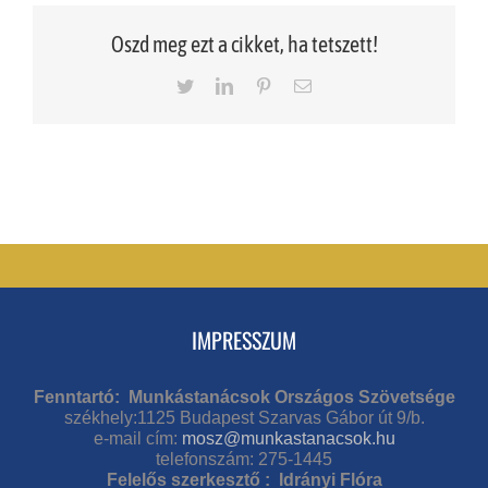
Oszd meg ezt a cikket, ha tetszett!
Twitter
LinkedIn
Pinterest
Email
IMPRESSZUM
Fenntartó: Munkástanácsok Országos Szövetsége
székhely:1125 Budapest Szarvas Gábor út 9/b.
e-mail cím:
mosz@munkastanacsok.hu
telefonszám: 275-1445
Felelős szerkesztő : Idrányi Flóra