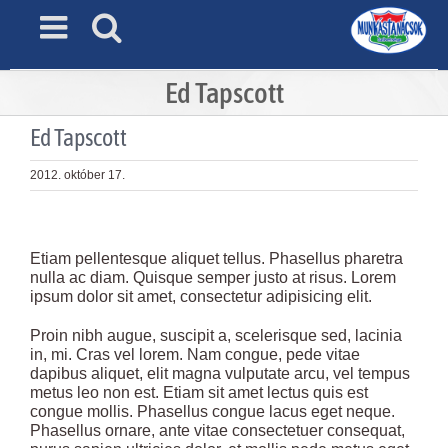
Skip
to
content
Ed Tapscott
Ed Tapscott
2012. október 17.
View
Larger
Etiam pellentesque aliquet tellus. Phasellus pharetra
Image
nulla ac diam. Quisque semper justo at risus. Lorem
ipsum dolor sit amet, consectetur adipisicing elit.
Proin nibh augue, suscipit a, scelerisque sed, lacinia
in, mi. Cras vel lorem. Nam congue, pede vitae
dapibus aliquet, elit magna vulputate arcu, vel tempus
metus leo non est. Etiam sit amet lectus quis est
congue mollis. Phasellus congue lacus eget neque.
Phasellus ornare, ante vitae consectetuer consequat,