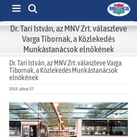
Skip
to
content
Dr. Tari István, az MNV Zrt. válaszleve
Varga Tibornak, a Közlekedés
Munkástanácsok elnökének
Dr. Tari István, az MNV Zrt. válaszleve Varga
Tibornak, a Közlekedés Munkástanácsok
elnökének
2015. július 27.
View
Larger
Image