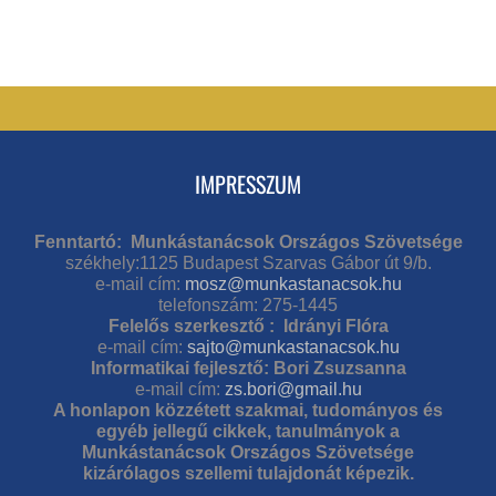
IMPRESSZUM
Fenntartó: Munkástanácsok Országos Szövetsége
székhely:1125 Budapest Szarvas Gábor út 9/b.
e-mail cím:
mosz@munkastanacsok.hu
telefonszám: 275-1445
Felelős szerkesztő : Idrányi Flóra
e-mail cím:
sajto@munkastanacsok.hu
Informatikai fejlesztő: Bori Zsuzsanna
e-mail cím:
zs.bori@gmail.hu
A honlapon közzétett szakmai, tudományos és
egyéb jellegű cikkek, tanulmányok a
Munkástanácsok Országos Szövetsége
kizárólagos szellemi tulajdonát képezik.