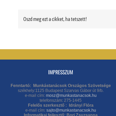
Oszd meg ezt a cikket, ha tetszett!
IMPRESSZUM
Fenntartó: Munkástanácsok Országos Szövetsége
székhely:1125 Budapest Szarvas Gábor út 9/b.
e-mail cím:
mosz@munkastanacsok.hu
telefonszám: 275-1445
Felelős szerkesztő : Idrányi Flóra
e-mail cím:
sajto@munkastanacsok.hu
Informatikai fejlesztő: Bori Zsuzsanna