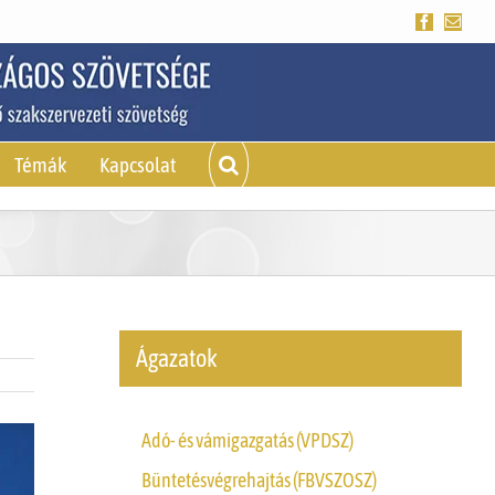
Facebook
Emai
Témák
Kapcsolat
Ágazatok
Adó- és vámigazgatás (VPDSZ)
Büntetésvégrehajtás (FBVSZOSZ)