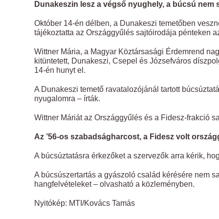
Dunakeszin lesz a végső nyughely, a búcsú nem s
Október 14-én délben, a Dunakeszi temetőben veszn
tájékoztatta az Országgyűlés sajtóirodája pénteken az
Wittner Mária, a Magyar Köztársasági Érdemrend nagyke
kitüntetett, Dunakeszi, Csepel és Józsefváros díszpo
14-én hunyt el.
A Dunakeszi temető ravatalozójánál tartott búcsúzta
nyugalomra – írták.
Wittner Máriát az Országgyűlés és a Fidesz-frakció sajá
Az ’56-os szabadságharcost, a Fidesz volt országg
A búcsúztatásra érkezőket a szervezők arra kérik, hog
A búcsúszertartás a gyászoló család kérésére nem saj
hangfelvételeket – olvasható a közleményben.
Nyitókép: MTI/Kovács Tamás