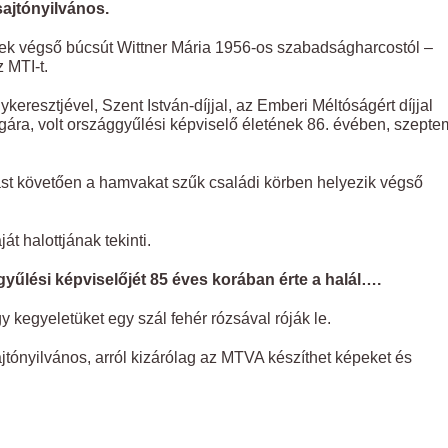
ajtónyilvános.
ek végső búcsút Wittner Mária 1956-os szabadságharcostól –
 MTI-t.
resztjével, Szent István-díjjal, az Emberi Méltóságért díjjal
lgára, volt országgyűlési képviselő életének 86. évében, szept
tást követően a hamvakat szűk családi körben helyezik végső
t halottjának tekinti.
yűlési képviselőjét 85 éves korában érte a halál….
y kegyeletüket egy szál fehér rózsával róják le.
tónyilvános, arról kizárólag az MTVA készíthet képeket és