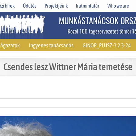
zi hírek
Üdülés
Projektjeink
Iratmintatár
Who we are
Ágazatok
Ingyenes tanácsadás
GINOP_PLUSZ-3.2.3-24
Csendes lesz Wittner Mária temetése