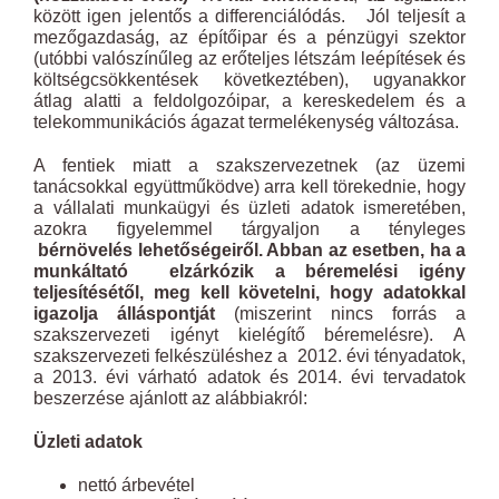
között igen jelentős a differenciálódás. Jól teljesít a
mezőgazdaság, az építőipar és a pénzügyi szektor
(utóbbi valószínűleg az erőteljes létszám leépítések és
költségcsökkentések következtében), ugyanakkor
átlag alatti a feldolgozóipar, a kereskedelem és a
telekommunikációs ágazat termelékenység változása.
A fentiek miatt a szakszervezetnek (az üzemi
tanácsokkal együttműködve) arra kell törekednie, hogy
a vállalati munkaügyi és üzleti adatok ismeretében,
azokra figyelemmel tárgyaljon a tényleges
bérnövelés lehetőségeiről. Abban az esetben, ha a
munkáltató elzárkózik a béremelési igény
teljesítésétől, meg kell követelni, hogy adatokkal
igazolja álláspontját
(miszerint nincs forrás a
szakszervezeti igényt kielégítő béremelésre).
A
szakszervezeti felkészüléshez a 2012. évi tényadatok,
a 2013. évi várható adatok és 2014. évi tervadatok
beszerzése ajánlott az alábbiakról:
Üzleti adatok
nettó árbevétel