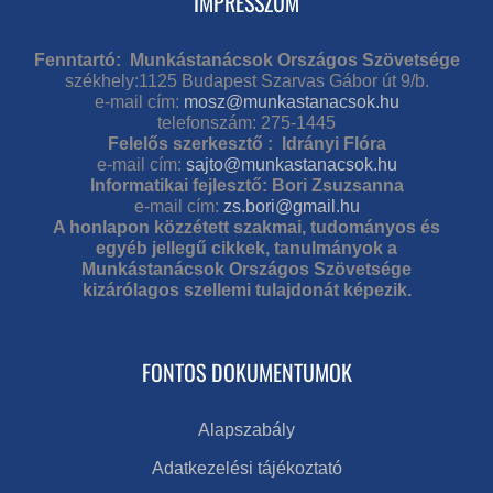
IMPRESSZUM
Fenntartó: Munkástanácsok Országos Szövetsége
székhely:1125 Budapest Szarvas Gábor út 9/b.
e-mail cím:
mosz@munkastanacsok.hu
telefonszám: 275-1445
Felelős szerkesztő : Idrányi Flóra
e-mail cím:
sajto@munkastanacsok.hu
Informatikai fejlesztő: Bori Zsuzsanna
e-mail cím:
zs.bori@gmail.hu
A honlapon közzétett szakmai, tudományos és
egyéb jellegű cikkek, tanulmányok a
Munkástanácsok Országos Szövetsége
kizárólagos szellemi tulajdonát képezik.
FONTOS DOKUMENTUMOK
Alapszabály
Adatkezelési tájékoztató