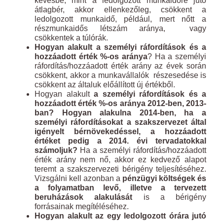
kevésbé, mint a ledolgozott munkaidőre jutó
átlagbér, akkor ellenkezőleg, csökkent a
ledolgozott munkaidő, például, mert nőtt a
részmunkaidős létszám aránya, vagy
csökkentek a túlórák.
Hogyan alakult
a személyi ráfordítások és a
hozzáadott érték %-os aránya
? Ha a személyi
ráfordítás/hozzáadott érték arány az évek során
csökkent, akkor a munkavállalók részesedése is
csökkent az általuk előállított új értékből.
Hogyan alakult
a személyi ráfordítások és a
hozzáadott érték %-os aránya 2012-ben, 2013-
ban? Hogyan alakulna 2014-ben, ha a
személyi ráfordításokat a szakszervezet által
igényelt bérnövekedéssel, a hozzáadott
értéket pedig a 2014. évi tervadatokkal
számoljuk?
Ha a személyi ráfordítás/hozzáadott
érték arány nem nő, akkor ez kedvező alapot
teremt a szakszervezeti bérigény teljesítéséhez.
Vizsgálni kell azonban a
pénzügyi költségek és
a folyamatban levő, illetve a tervezett
beruházások alakulását
is a bérigény
forrásainak megítéléséhez.
Hogyan alakult az egy ledolgozott órára jutó