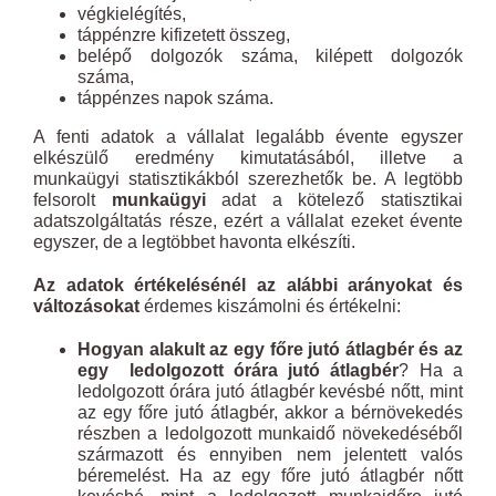
végkielégítés,
táppénzre kifizetett összeg,
belépő dolgozók száma, kilépett dolgozók
száma,
táppénzes napok száma.
A fenti adatok a vállalat legalább évente egyszer
elkészülő eredmény kimutatásából, illetve a
munkaügyi statisztikákból szerezhetők be. A legtöbb
felsorolt
munkaügyi
adat a kötelező statisztikai
adatszolgáltatás része, ezért a vállalat ezeket évente
egyszer, de a legtöbbet havonta elkészíti.
Az adatok értékelésénél az alábbi arányokat és
változásokat
érdemes kiszámolni és értékelni:
Hogyan alakult az egy főre jutó átlagbér és az
egy ledolgozott órára jutó átlagbér
? Ha a
ledolgozott órára jutó átlagbér kevésbé nőtt, mint
az egy főre jutó átlagbér, akkor a bérnövekedés
részben a ledolgozott munkaidő növekedéséből
származott és ennyiben nem jelentett valós
béremelést. Ha az egy főre jutó átlagbér nőtt