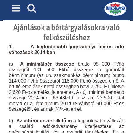
Skip
to
content
Ajánlások a bértárgyalásokra való
felkészüléshez
1.
A legfontosabb jogszabályi bér-és adó
változások 2014-ben
a)
A minimálbér összege
bruttó 98 000 Ft/hó
összegről 101 500 Ft/hó összegre, a garantált
bérminimum (az un. szakmunkás bérminimum) bruttó
114 000 Ft/hó összegről 118 000 Ft/hó összegre nő. A
bruttó emelések nettó összegben havi 2 290 FT, illetve
2 620 Ft-os emelést jelentenek. Az új minimálbér nettó
összege 2014-ben 66 480 Ft lesz, ami 23 500 Ft-tal
marad el a létminimum 2014-re várható 90 000 Ft-os
összegétől, és annak 74%-át éri el.
b)
Az adórendszert illetően
a legfontosabb változás
a családi adókedvezmény kiterjesztése az
egészségbiztosítási és a nyugdíj járulékokra. Ez a