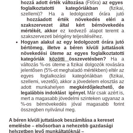
hozzá adott érték változása
(Ft/óra)
az egyes
foglalkoztatotti kategóriákban
(fizikai,
szellemi)? Ha a ledolgozott órára jutó
hozzáadott érték növekedés eléri a
szakszervezet által kért bérnövekedés
mértékét, akkor
ez kedvező alapot teremt a
szakszervezeti bérigény teljesítéséhez.
Hogyan alakul az egy ledolgozott órára jutó
bértömeg, illetve a béren kívüli juttatások
növekedési üteme az egyes foglalkoztatotti
kategóriák
közötti
összevetésben?
Ha a
változás %-os üteme a fizikai dolgozók rovására
jelentősen (5%-ot meghaladó mértékben) eltér az
egyes foglalkozási kategóriákban (fizikai,
szellemi, vezetői), akkor a jövedelem elosztás az
adott munkahelyen
megkérdőjelezhető, de
legalábbis indoklást igényel.
Már csak azért is,
mert a magasabb jövedelmi szinteken ugyanaz a
%-os bérnövekedés jóval magasabb forint
összegben nyilvánul meg.
A béren kívüli juttatások beszámítása a kereset
emelésbe – elsősorban a nehezebb gazdasági
helyzetben levő munkáltatóknál –