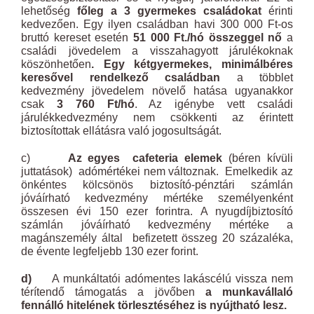
lehetőség
főleg a 3 gyermekes családokat
érinti
kedvezően. Egy ilyen családban havi 300 000 Ft-os
bruttó kereset esetén
51 000 Ft./hó összeggel nő
a
családi jövedelem a visszahagyott járulékoknak
köszönhetően
. Egy kétgyermekes, minimálbéres
keresővel rendelkező családban
a többlet
kedvezmény jövedelem növelő hatása ugyanakkor
csak
3 760 Ft/hó
. Az igénybe vett családi
járulékkedvezmény nem csökkenti az érintett
biztosítottak ellátásra való jogosultságát.
c)
Az egyes cafeteria elemek
(béren kívüli
juttatások) adómértékei nem változnak. Emelkedik az
önkéntes kölcsönös biztosító-pénztári számlán
jóváírható kedvezmény mértéke személyenként
összesen évi 150 ezer forintra. A nyugdíjbiztosító
számlán jóváírható kedvezmény mértéke a
magánszemély által befizetett összeg 20 százaléka,
de évente legfeljebb 130 ezer forint.
d)
A munkáltatói adómentes lakáscélú vissza nem
térítendő támogatás a jövőben
a munkavállaló
fennálló hitelének törlesztéséhez is nyújtható lesz.