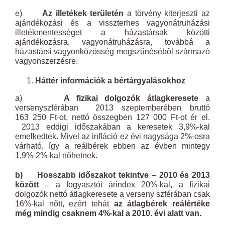
e)
Az illetékek területén
a törvény kiterjeszti az
ajándékozási és a visszterhes vagyonátruházási
illetékmentességet a házastársak közötti
ajándékozásra, vagyonátruházásra, továbbá a
házastársi vagyonközösség megszűnéséből származó
vagyonszerzésre.
Háttér információk a bértárgyalásokhoz
a)
A fizikai dolgozók átlagkeresete
a
versenyszférában 2013 szeptemberében bruttó
163 250 Ft-ot, nettó összegben 127 000 Ft-ot ér el.
2013 eddigi időszakában a keresetek 3,9%-kal
emelkedtek. Mivel az infláció ez évi nagysága 2%-osra
várható, így a reálbérek ebben az évben mintegy
1,9%-2%-kal nőhetnek.
b)
Hosszabb időszakot tekintve – 2010 és 2013
között
– a fogyasztói árindex 20%-kal, a fizikai
dolgozók nettó átlagkeresete a verseny szférában csak
16%-kal nőtt, ezért tehát
az átlagbérek reálértéke
még mindig csaknem 4%-kal a 2010. évi alatt van.