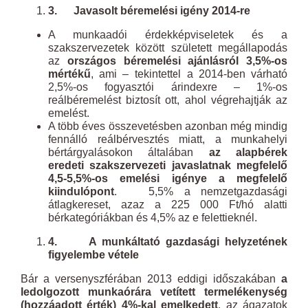
3.
Javasolt béremelési igény 2014-re
A munkaadói érdekképviseletek és a
szakszervezetek között született megállapodás
az
országos béremelési ajánlásról 3,5%-os
mértékű
, ami – tekintettel a 2014-ben várható
2,5%-os fogyasztói árindexre – 1%-os
reálbéremelést biztosít ott, ahol végrehajtják az
emelést.
A több éves összevetésben azonban még mindig
fennálló reálbérvesztés miatt, a munkahelyi
bértárgyalásokon általában
az alapbérek
eredeti szakszervezeti javaslatnak megfelelő
4,5-5,5%-os emelési igénye a megfelelő
kiindulópont
. 5,5% a nemzetgazdasági
átlagkereset, azaz a 225 000 Ft/hó alatti
bérkategóriákban és 4,5% az e felettieknél.
4.
A munkáltató gazdasági helyzetének
figyelembe vétele
Bár a versenyszférában 2013 eddigi időszakában
a
ledolgozott munkaórára vetített termelékenység
(hozzáadott érték) 4%-kal emelkedett
, az ágazatok