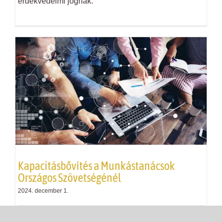
érdekvédelmi jognak.
Kapacitásbővítés a Munkástanácsok
Országos Szövetségénél
2024. december 1.
A Munkástanácsok Országos Szövetsége, mint