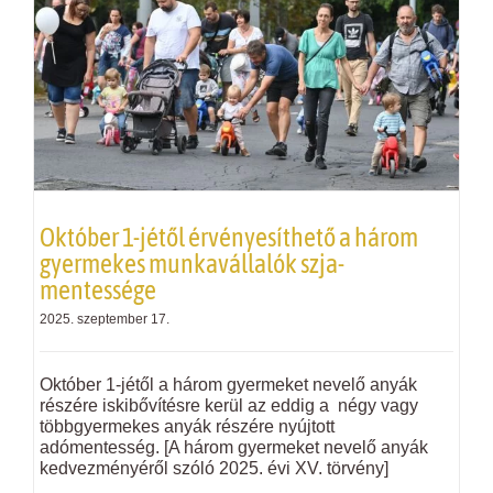
Október 1-jétől érvényesíthető a három
gyermekes munkavállalók szja-
mentessége
2025. szeptember 17.
Október 1-jétől a három gyermeket nevelő anyák
részére iskibővítésre kerül az eddig a négy vagy
többgyermekes anyák részére nyújtott
adómentesség. [A három gyermeket nevelő anyák
kedvezményéről szóló 2025. évi XV. törvény]