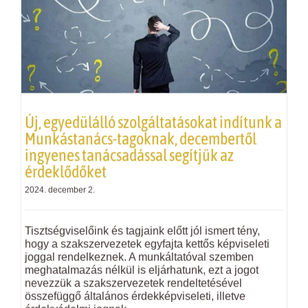
Új, egyedülálló szolgáltatásokat indítunk a
Munkástanács-tagoknak, decembertől
ingyenes tanácsadással segítjük az
érdeklődőket
2024. december 2.
Tisztségviselőink és tagjaink előtt jól ismert tény,
hogy a szakszervezetek egyfajta kettős képviseleti
joggal rendelkeznek. A munkáltatóval szemben
meghatalmazás nélkül is eljárhatunk, ezt a jogot
nevezzük a szakszervezetek rendeltetésével
összefüggő általános érdekképviseleti, illetve