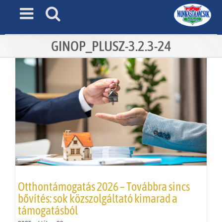
Skip
to
content
GINOP_PLUSZ-3.2.3-24
Otthontámogatás 2026 – Továbbra sincs
bővítés: sok közszolgáltató kimarad a
támogatásból