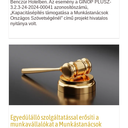
Benczúr Hotelben. Az esemény a GINOP PLUSZ-
3.2.3-24-2024-00041 azonosítószámú,
„Kapacitásépítés támogatása a Munkástanácsok
Országos Szövetségénél” című projekt hivatalos
nyitánya volt.
Egyedülálló szolgáltatással erősíti a
munkavállalókat a Munkástanácsok