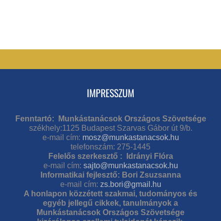
IMPRESSZUM
Fenntartó: Munkástanácsok Országos Szövetsége
székhely:1125 Budapest Szarvas Gábor út 9/b.
e-mail cím:
mosz@munkastanacsok.hu
telefonszám: 275-1445
Felelős szerkesztő : Idrányi Flóra
e-mail cím:
sajto@munkastanacsok.hu
Informatikai fejlesztő: Bori Zsuzsanna
e-mail cím:
zs.bori@gmail.hu
A honlapon közzétett szakmai, tudományos és
egyéb jellegű cikkek, tanulmányok a
Munkástanácsok Országos Szövetsége