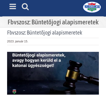
Skip
to
content
Fbvszosz: Büntetőjogi alapismeretek
Fbvszosz: Büntetőjogi alapismeretek
2023. január 15.
View
Larger
Image