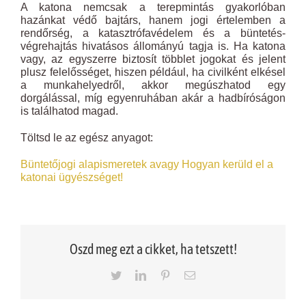
A katona nemcsak a terepmintás gyakorlóban
hazánkat védő bajtárs, hanem jogi értelemben a
rendőrség, a katasztrófavédelem és a büntetés-
végrehajtás hivatásos állományú tagja is. Ha katona
vagy, az egyszerre biztosít többlet jogokat és jelent
plusz felelősséget, hiszen például, ha civilként elkésel
a munkahelyedről, akkor megúszhatod egy
dorgálással, míg egyenruhában akár a hadbíróságon
is találhatod magad.
Töltsd le az egész anyagot:
Büntetőjogi alapismeretek avagy Hogyan kerüld el a
katonai ügyészséget!
Oszd meg ezt a cikket, ha tetszett!
Twitter
LinkedIn
Pinterest
Email