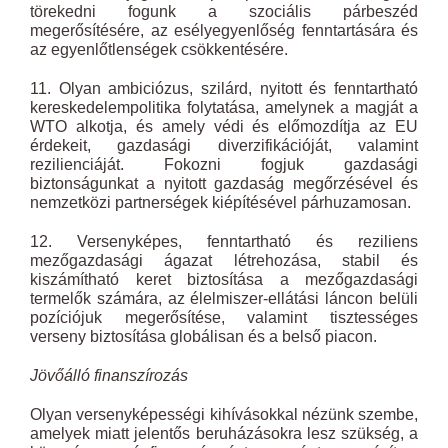
törekedni fogunk a szociális párbeszéd
megerősítésére, az esélyegyenlőség fenntartására és
az egyenlőtlenségek csökkentésére.
11. Olyan ambiciózus, szilárd, nyitott és fenntartható
kereskedelempolitika folytatása, amelynek a magját a
WTO alkotja, és amely védi és előmozdítja az EU
érdekeit, gazdasági diverzifikációját, valamint
rezilienciáját. Fokozni fogjuk gazdasági
biztonságunkat a nyitott gazdaság megőrzésével és
nemzetközi partnerségek kiépítésével párhuzamosan.
12. Versenyképes, fenntartható és reziliens
mezőgazdasági ágazat létrehozása, stabil és
kiszámítható keret biztosítása a mezőgazdasági
termelők számára, az élelmiszer-ellátási láncon belüli
pozíciójuk megerősítése, valamint tisztességes
verseny biztosítása globálisan és a belső piacon.
Jövőálló finanszírozás
Olyan versenyképességi kihívásokkal nézünk szembe,
amelyek miatt jelentős beruházásokra lesz szükség, a