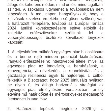
átfogó és koherens módon, mind uniós, mind tagállami
szinten. A szokásos ügymenet a továbbiakban nem
lehetséges. A mai napon hangsúlyozzuk, hogy e
kihívások kezelése érdekében sürgősen szükség van
a határozott fellépésre, továbbá az Európai Tanács
2024. áprilisi következtetéseire építve eltökélt és
kollektív erőfeszítésekre szólítunk fel a
versenyképességet ösztönző következő tényezők
kapcsán:
1. A teljeskörűen működő egységes piac biztosítására
és a benne rejlő minden potenciál kiaknázására
irányuló erőfeszítéseink intenzívebbé tétele, mivel az
egységes piac az innováció, a beruházások, a
konvergencia, a növekedés, a konnektivitás és a
gazdasági reziliencia egyik fő hajtóereje. E célból
felkérjük a Bizottságot, hogy 2025 júniusáig nyújtson
be olyan új és átfogó horizontális stratégiát az
egységes piac elmélyítésére vonatkozóan, amely
egyértelmű határidőket és mérföldköveket megállapító
ütemtervet is tartalmaz.
2. Határozott lépések megtétele 2026-ig a