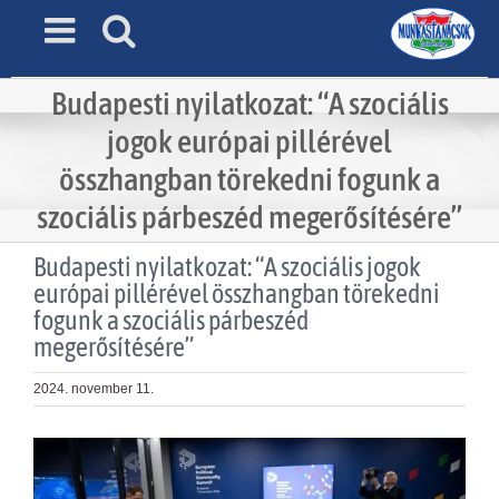
Skip
to
content
Budapesti nyilatkozat: “A szociális
jogok európai pillérével
összhangban törekedni fogunk a
szociális párbeszéd megerősítésére”
Budapesti nyilatkozat: “A szociális jogok
európai pillérével összhangban törekedni
fogunk a szociális párbeszéd
megerősítésére”
2024. november 11.
View
Larger
Image