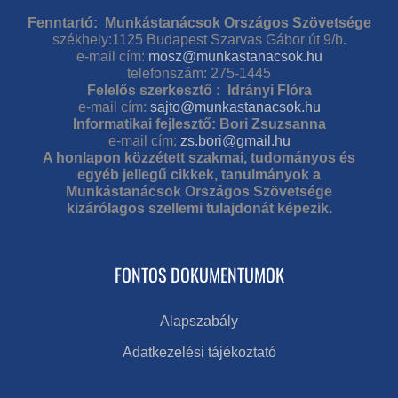
Fenntartó: Munkástanácsok Országos Szövetsége
székhely:1125 Budapest Szarvas Gábor út 9/b.
e-mail cím:
mosz@munkastanacsok.hu
telefonszám: 275-1445
Felelős szerkesztő : Idrányi Flóra
e-mail cím:
sajto@munkastanacsok.hu
Informatikai fejlesztő: Bori Zsuzsanna
e-mail cím:
zs.bori@gmail.hu
A honlapon közzétett szakmai, tudományos és
egyéb jellegű cikkek, tanulmányok a
Munkástanácsok Országos Szövetsége
kizárólagos szellemi tulajdonát képezik.
FONTOS DOKUMENTUMOK
Alapszabály
Adatkezelési tájékoztató