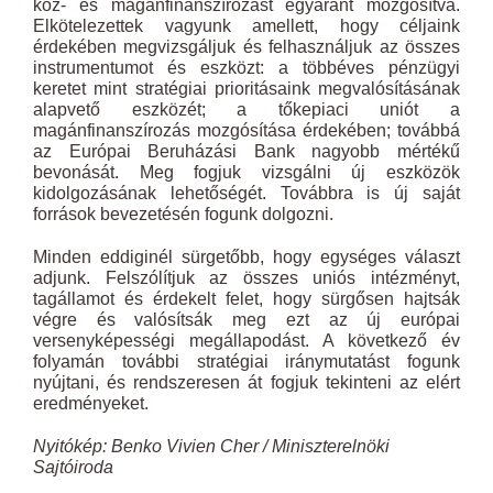
köz- és magánfinanszírozást egyaránt mozgósítva.
Elkötelezettek vagyunk amellett, hogy céljaink
érdekében megvizsgáljuk és felhasználjuk az összes
instrumentumot és eszközt: a többéves pénzügyi
keretet mint stratégiai prioritásaink megvalósításának
alapvető eszközét; a tőkepiaci uniót a
magánfinanszírozás mozgósítása érdekében; továbbá
az Európai Beruházási Bank nagyobb mértékű
bevonását. Meg fogjuk vizsgálni új eszközök
kidolgozásának lehetőségét. Továbbra is új saját
források bevezetésén fogunk dolgozni.
Minden eddiginél sürgetőbb, hogy egységes választ
adjunk. Felszólítjuk az összes uniós intézményt,
tagállamot és érdekelt felet, hogy sürgősen hajtsák
végre és valósítsák meg ezt az új európai
versenyképességi megállapodást. A következő év
folyamán további stratégiai iránymutatást fogunk
nyújtani, és rendszeresen át fogjuk tekinteni az elért
eredményeket.
Nyitókép: Benko Vivien Cher / Miniszterelnöki
Sajtóiroda