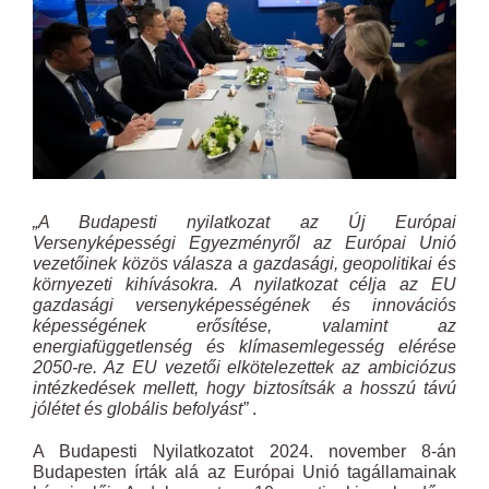
„A Budapesti nyilatkozat az Új Európai
Versenyképességi Egyezményről az
Európai Unió
vezetőinek
közös válasza a gazdasági, geopolitikai és
környezeti kihívásokra. A nyilatkozat célja az EU
gazdasági versenyképességének és innovációs
képességének erősítése, valamint az
energiafüggetlenség és klímasemlegesség elérése
2050-re. Az EU vezetői elkötelezettek az ambiciózus
intézkedések mellett, hogy biztosítsák a hosszú távú
jólétet és globális befolyást”
.
A Budapesti Nyilatkozatot 2024. november 8-án
Budapesten írták alá az Európai Unió tagállamainak