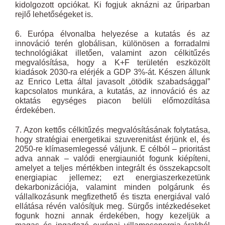
kidolgozott opciókat. Ki fogjuk aknázni az űriparban
rejlő lehetőségeket is.
6. Európa élvonalba helyezése a kutatás és az
innováció terén globálisan, különösen a forradalmi
technológiákat illetően, valamint azon célkitűzés
megvalósítása, hogy a K+F területén eszközölt
kiadások 2030-ra elérjék a GDP 3%-át. Készen állunk
az Enrico Letta által javasolt „ötödik szabadsággal”
kapcsolatos munkára, a kutatás, az innováció és az
oktatás egységes piacon belüli előmozdítása
érdekében.
7. Azon kettős célkitűzés megvalósításának folytatása,
hogy stratégiai energetikai szuverenitást érjünk el, és
2050-re klímasemlegessé váljunk. E célból – prioritást
adva annak – valódi energiauniót fogunk kiépíteni,
amelyet a teljes mértékben integrált és összekapcsolt
energiapiac jellemez; ezt energiaszerkezetünk
dekarbonizációja, valamint minden polgárunk és
vállalkozásunk megfizethető és tiszta energiával való
ellátása révén valósítjuk meg. Sürgős intézkedéseket
fogunk hozni annak érdekében, hogy kezeljük a