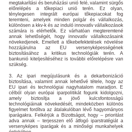
megtakarítási és beruházási unió felé, valamint sürgős
előrelépés a tőkepiaci unió terén. Ez olyan,
ténylegesen integrált európai tőkepiacokat fog
teremteni, amelyek minden polgár és vállalkozás,
különösen a kkv-k és az induló innovatív vállalkozások
számára is elérhetők. Ez várhatóan megteremtené
annak lehetőségét, hogy innovatív vállalkozásaink
növekedjenek. Emellett a tőkebefektetések növelése
hozzájárulna az EU versenyképességének
biztosításához a kritikus technológiák terén. A
bankunió kiteljesítéséhez is további előrelépésre van
szükség.
3. Az ipari megújulásunk és a dekarbonizáció
biztosítása, valamint annak lehetővé tétele, hogy az
EU ipari és technológiai nagyhatalom maradjon. E
célból olyan európai iparpolitikát fogunk kidolgozni,
amely biztosítja a jövő kulcsfontosságú
technológiáinak növekedését, mindeközben különös
figyelmet fordítva az átalakulóban lévő hagyományos
iparágakra. Felkérjük a Bizottságot, hogy – prioritást
adva annak – terjesszen elő átfogó iparstratégiát a
versenyképes iparágak és a minőségi munkahelyek
érdekében.