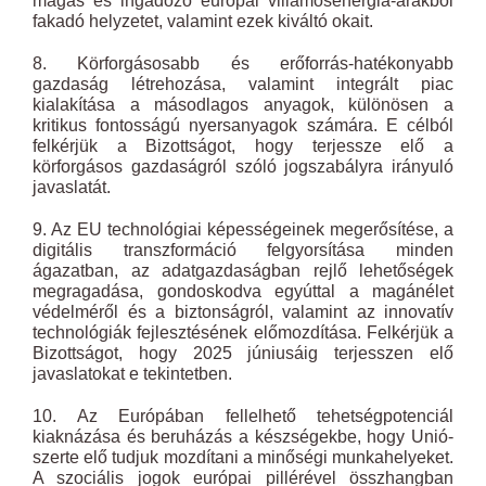
magas és ingadozó európai villamosenergia-árakból
fakadó helyzetet, valamint ezek kiváltó okait.
8. Körforgásosabb és erőforrás-hatékonyabb
gazdaság létrehozása, valamint integrált piac
kialakítása a másodlagos anyagok, különösen a
kritikus fontosságú nyersanyagok számára. E célból
felkérjük a Bizottságot, hogy terjessze elő a
körforgásos gazdaságról szóló jogszabályra irányuló
javaslatát.
9. Az EU technológiai képességeinek megerősítése, a
digitális transzformáció felgyorsítása minden
ágazatban, az adatgazdaságban rejlő lehetőségek
megragadása, gondoskodva egyúttal a magánélet
védelméről és a biztonságról, valamint az innovatív
technológiák fejlesztésének előmozdítása. Felkérjük a
Bizottságot, hogy 2025 júniusáig terjesszen elő
javaslatokat e tekintetben.
10. Az Európában fellelhető tehetségpotenciál
kiaknázása és beruházás a készségekbe, hogy Unió-
szerte elő tudjuk mozdítani a minőségi munkahelyeket.
A szociális jogok európai pillérével összhangban