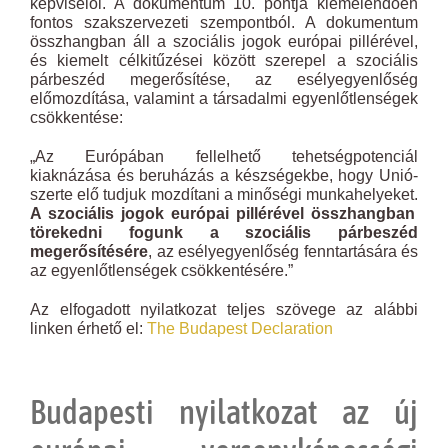
képviselői. A dokumentum 10. pontja kiemelendően
fontos szakszervezeti szempontból. A dokumentum
összhangban áll a szociális jogok európai pillérével,
és kiemelt célkitűzései között szerepel a szociális
párbeszéd megerősítése, az esélyegyenlőség
előmozdítása, valamint a társadalmi egyenlőtlenségek
csökkentése:
„Az Európában fellelhető tehetségpotenciál
kiaknázása és beruházás a készségekbe, hogy Unió-
szerte elő tudjuk mozdítani a minőségi munkahelyeket.
A szociális jogok európai pillérével összhangban
törekedni fogunk a szociális párbeszéd
megerősítésére
, az esélyegyenlőség fenntartására és
az egyenlőtlenségek csökkentésére.”
Az elfogadott nyilatkozat teljes szövege az alábbi
linken érhető el:
The Budapest Declaration
Budapesti nyilatkozat az új