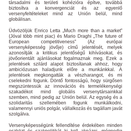
társadalmi és területi kohézióra építve, továbbá
biztosítva a konvergenciát és az egyenlő
versenyfeltételeket mind az Unión belül, mind
globálisan.
Üdvözöljük Enrico Letta „Much more than a market”
(Jóval több mint piac) és Mario Draghi „The future of
European competitiveness” (Az európai
versenyképesség jövője) című jelentését, melyek
azonosítják a kritikus jelentőségű kihívásokat, és
jövőorientált ajánlásokat fogalmaznak meg. Ezek a
jelentések szilárd alapot biztosítanak ahhoz, hogy
ambiciózusan haladjunk előre a munkánkkal. A
jelentések megkongatták a vészharangot, és mi
cselekedni fogunk. Döntő fontosságú, hogy sürgősen
megszüntessük az innovációs és termelékenységi
szakadékot mind globális versenytársainkkal
szemben, mind pedig az Unión belül. Az egység és a
szolidaritás szellemében fogunk munkálkodni,
valamennyi uniós polgár, vállalkozás és tagállam javát
szolgálva.
Versenyképességünk fellendítése érdekében minden
eszközt és szakpolitikát ki kell aknázni, mégpedig