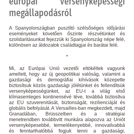
európai versenyképességi
megállapodásról
A Spanyolországban pusztító szélsőséges időjárási
eseményeket követően őszinte részvétünket és
szolidaritásunkat fejezzük ki Spanyolország népe felé,
különösen az áldozatok családtagjai és barátai felé.
*
Mi, az Európai Unió vezetői eltökéltek vagyunk
amellett, hogy az új geopolitikai valóság, valamint a
gazdasági és demográfiai kihívások közepette
biztosítsuk közös gazdasági jólétünket és fellendítsük
versenyképességünket, az EU-t a világ első
klímasemleges kontinensévé téve, továbbá biztosítva
az EU szuverenitását, biztonságát, rezilienciáját és
globális befolyását. A Versailles-ban megkezdett, majd
Granadában, Brüsszelben és a stratégiai
menetrendben továbbvitt munkára alapozva az Uniót
versenyképesebbé, termelékenyebbé, innovatívabbá
és fenntarthatóbbá fogjuk tenni a gazdasági,