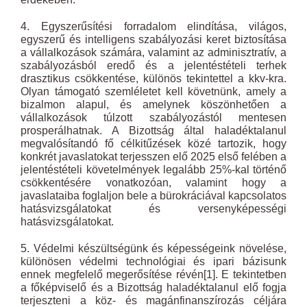
4. Egyszerűsítési forradalom elindítása, világos,
egyszerű és intelligens szabályozási keret biztosítása
a vállalkozások számára, valamint az adminisztratív, a
szabályozásból eredő és a jelentéstételi terhek
drasztikus csökkentése, különös tekintettel a kkv-kra.
Olyan támogató szemléletet kell követnünk, amely a
bizalmon alapul, és amelynek köszönhetően a
vállalkozások túlzott szabályozástól mentesen
prosperálhatnak. A Bizottság által haladéktalanul
megvalósítandó fő célkitűzések közé tartozik, hogy
konkrét javaslatokat terjesszen elő 2025 első felében a
jelentéstételi követelmények legalább 25%-kal történő
csökkentésére vonatkozóan, valamint hogy a
javaslataiba foglaljon bele a bürokráciával kapcsolatos
hatásvizsgálatokat és versenyképességi
hatásvizsgálatokat.
5. Védelmi készültségünk és képességeink növelése,
különösen védelmi technológiai és ipari bázisunk
ennek megfelelő megerősítése révén
[1]
. E tekintetben
a főképviselő és a Bizottság haladéktalanul elő fogja
terjeszteni a köz- és magánfinanszírozás céljára