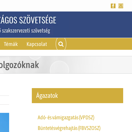
Facebook
Emai
Témák
Kapcsolat
dolgozóknak
Ágazatok
Adó- és vámigazgatás (VPDSZ)
Büntetésvégrehajtás (FBVSZOSZ)