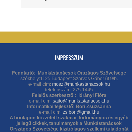
IMPRESSZUM
Fenntartó: Munkástanácsok Országos Szövetsége
székhely:1125 Budapest Szarvas Gábor út 9/b.
e-mail cím:
mosz@munkastanacsok.hu
telefonszám: 275-1445
Felelős szerkesztő : Idrányi Flóra
e-mail cím:
sajto@munkastanacsok.hu
Informatikai fejlesztő: Bori Zsuzsanna
e-mail cím:
zs.bori@gmail.hu
A honlapon közzétett szakmai, tudományos és egyéb
jellegű cikkek, tanulmányok a Munkástanácsok
Országos Szövetsége kizárólagos szellemi tulajdonát