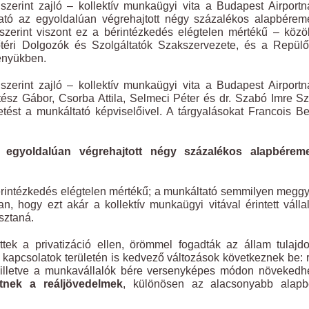
zerint zajló – kollektív munkaügyi vita a Budapest Airportn
tató az egyoldalúan végrehajtott négy százalékos alapbérem
szerint viszont ez a bérintézkedés elégtelen mértékű – közö
téri Dolgozók és Szolgáltatók Szakszervezete, és a Repülő
ényükben.
zerint zajló – kollektív munkaügyi vita a Budapest Airportn
tész Gábor, Csorba Attila, Selmeci Péter és dr. Szabó Imre Sz
tést a munkáltató képviselőivel. A tárgyalásokat Francois Be
 egyoldalúan végrehajtott négy százalékos alapbéreme
érintézkedés elégtelen mértékű;
a munkáltató semmilyen meggy
n, hogy ezt akár a kollektív munkaügyi vitával érintett válla
sztaná.
tek a privatizáció ellen, örömmel fogadták az állam tulajd
kapcsolatok területén is kedvező változások következnek be: 
r, illetve a munkavállalók bére versenyképes módon növekedh
nek a reáljövedelmek
, különösen az alacsonyabb alapbé