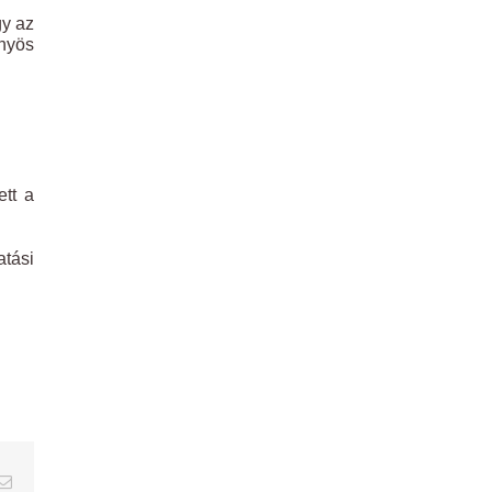
gy az
nyös
ett a
atási
erest
Email