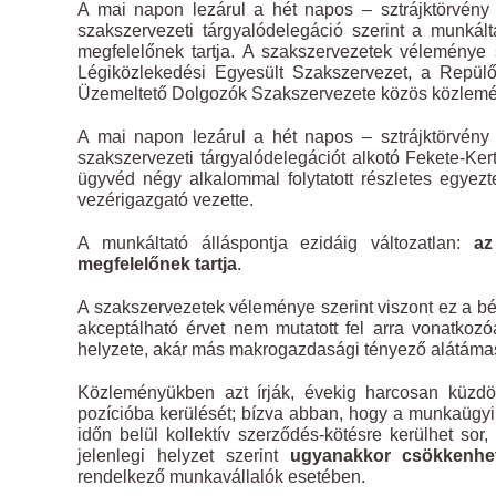
A mai napon lezárul a hét napos – sztrájktörvény s
szakszervezeti tárgyalódelegáció szerint a munkál
megfelelőnek tartja. A szakszervezetek véleménye 
Légiközlekedési Egyesült Szakszervezet, a Repülő
Üzemeltető Dolgozók Szakszervezete közös közlem
A mai napon lezárul a hét napos – sztrájktörvény s
szakszervezeti tárgyalódelegációt alkotó Fekete-Ker
ügyvéd négy alkalommal folytatott részletes egyezte
vezérigazgató vezette.
A munkáltató álláspontja ezidáig változatlan:
az
megfelelőnek tartja
.
A szakszervezetek véleménye szerint viszont ez a b
akceptálható érvet nem mutatott fel arra vonatkozóa
helyzete, akár más makrogazdasági tényező alátáma
Közleményükben azt írják, évekig harcosan küzdöt
pozícióba kerülését; bízva abban, hogy a munkaügyi 
időn belül kollektív szerződés-kötésre kerülhet so
jelenlegi helyzet szerint
ugyanakkor csökkenhet
rendelkező munkavállalók esetében.