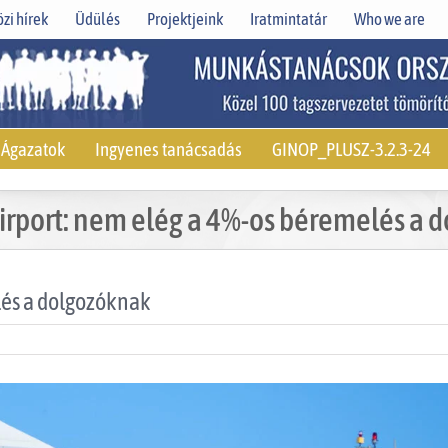
zi hírek
Üdülés
Projektjeink
Iratmintatár
Who we are
Ágazatok
Ingyenes tanácsadás
GINOP_PLUSZ-3.2.3-24
irport: nem elég a 4%-os béremelés a 
lés a dolgozóknak