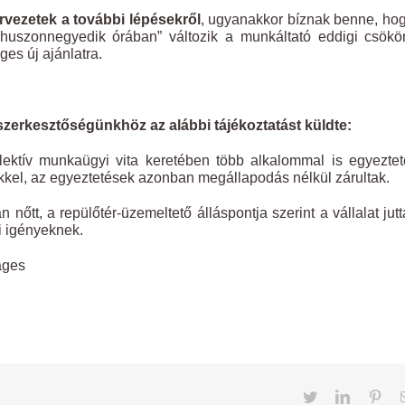
vezetek a további lépésekről
, ugyanakkor bíznak benne, ho
huszonnegyedik órában” változik a munkáltató eddigi csökö
ges új ajánlatra.
szerkesztőségünkhöz az alábbi tájékoztatást küldte:
lektív munkaügyi vita keretében több alkalommal is egyeztet
ekkel, az egyeztetések azonban megállapodás nélkül zárultak.
őtt, a repülőtér-üzemeltető álláspontja szerint a vállalat jutt
 igényeknek.
ages
Twitter
LinkedIn
Pint