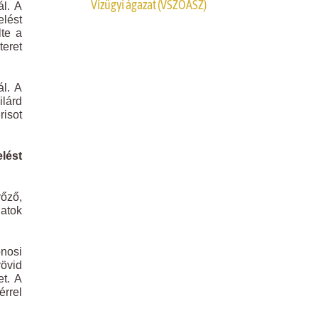
Vízügyi ágazat (VSZOÁSZ)
ál. A
elést
lte a
teret
ál. A
ilárd
risot
lést
őző,
latok
onosi
rövid
et. A
rrel