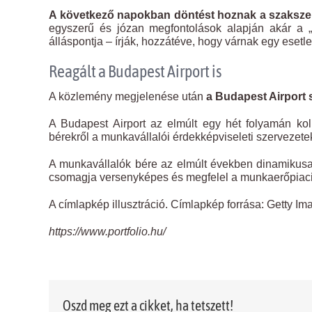
A következő napokban döntést hoznak a szakszer
egyszerű és józan megfontolások alapján akár a „
álláspontja – írják, hozzátéve, hogy várnak egy esetle
Reagált a Budapest Airport is
A közlemény megjelenése után
a Budapest Airport 
A Budapest Airport az elmúlt egy hét folyamán kol
bérekről a munkavállalói érdekképviseleti szervezet
A munkavállalók bére az elmúlt években dinamikusan n
csomagja versenyképes és megfelel a munkaerőpiaci
A címlapkép illusztráció. Címlapkép forrása: Getty Im
https://www.portfolio.hu/
Oszd meg ezt a cikket, ha tetszett!