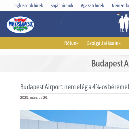
Skip
Legfrissebb hírek
Saját híreink
Ágazati hírek
Nemzetkö
to
content
Rólunk
Szolgáltatásaink
Budapest A
Budapest Airport: nem elég a 4%-os béreme
2025. március 26.
View
Larger
Image