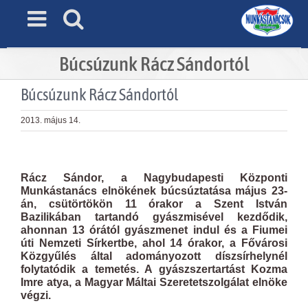
Skip
to
content
Búcsúzunk Rácz Sándortól
Búcsúzunk Rácz Sándortól
2013. május 14.
View
Larger
Rácz Sándor, a Nagybudapesti Központi
Image
Munkástanács elnökének búcsúztatása május 23-
án, csütörtökön 11 órakor a Szent István
Bazilikában tartandó gyászmisével kezdődik,
ahonnan 13 órától gyászmenet indul és a Fiumei
úti Nemzeti Sírkertbe, ahol 14 órakor, a Fővárosi
Közgyűlés által adományozott díszsírhelynél
folytatódik a temetés. A gyászszertartást Kozma
Imre atya, a Magyar Máltai Szeretetszolgálat elnöke
végzi.