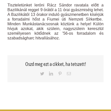
Tiszteletünket leróni Rácz Sándor ravatala előtt a
Bazilikánál reggel 9 órától a 11 órai gyászmiséig lehet.
A Bazilikától 13 órakor induló gyászmenetben kísérjük
a forradalmi hőst a Fiumei úti Nemzeti Sírkertbe.
Minden Munkástanácsosnak köztünk a helye! Külön
hívjuk azokat, akik szülein, nagyszülein keresztül
személyesen kötődnek az ’56-os forradalom és
szabadságharc hitvallásához.
Oszd meg ezt a cikket, ha tetszett!
Twitter
LinkedIn
Pinterest
Email