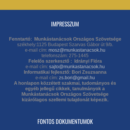
IMPRESSZUM
Fenntartó: Munkástanácsok Országos Szövetsége
székhely:1125 Budapest Szarvas Gábor út 9/b.
e-mail cím:
mosz@munkastanacsok.hu
telefonszám: 275-1445
Felelős szerkesztő : Idrányi Flóra
e-mail cím:
sajto@munkastanacsok.hu
Informatikai fejlesztő: Bori Zsuzsanna
e-mail cím:
zs.bori@gmail.hu
A honlapon közzétett szakmai, tudományos és
egyéb jellegű cikkek, tanulmányok a
Munkástanácsok Országos Szövetsége
kizárólagos szellemi tulajdonát képezik.
FONTOS DOKUMENTUMOK