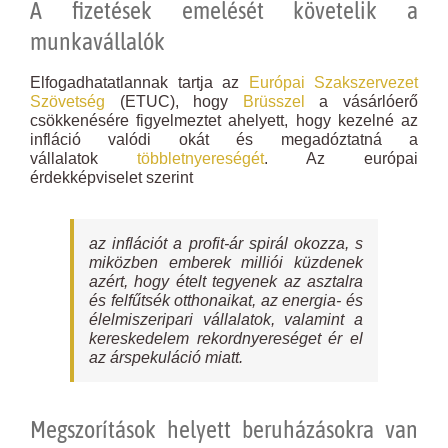
A fizetések emelését követelik a
munkavállalók
Elfogadhatatlannak tartja az
Európai Szakszervezet
Szövetség
(ETUC), hogy
Brüsszel
a vásárlóerő
csökkenésére figyelmeztet ahelyett, hogy kezelné az
infláció valódi okát és megadóztatná a
vállalatok
többletnyereségét
. Az európai
érdekképviselet szerint
az inflációt a profit-ár spirál okozza, s
miközben emberek milliói küzdenek
azért, hogy ételt tegyenek az asztalra
és felfűtsék otthonaikat, az energia- és
élelmiszeripari vállalatok, valamint a
kereskedelem rekordnyereséget ér el
az árspekuláció miatt.
Megszorítások helyett beruházásokra van