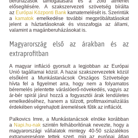
beruházások támogatására és a zöld átmenet
elősegítésére. A szakszervezeti szövetség bírálta
az
Európai Központi Bank
kamatemelését is. Szerintük
a
kamatok
emelkedése további megpróbáltatásokat
jelent a háztartásoknak és visszafogja az állami,
valamint a magánberuházásokat is.
Magyarország első az árakban és az
extraprofitban
A magyar infláció gyorsult a legjobban az Európai
Unió tagállamai közül. A hazai szakszervezetek közül
elsőként a Munkástanácsok Országos Szövetsége
hívta fel a figyelmet arra, hogy nem a folyamatos
béremelés jelentette váráslóerő-növekedés, vagyis az
ár-bér spirál járul hozzá a fogyasztói árak lendületes
emelkedéséhez, hanem a túlzott, profitmaximalizálás
érdekében végrehajtott áremelések fűtik az inflációt.
Palkovics Imre, a Munkástanácsok elnöke korábban
a
Napi.hu-nak
szintén felháborítónak nevezte, hogy a
magyarországi vállalatok mintegy 40-50 százalékos
extranyereségre tettek szert, míg az európai átlag