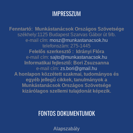
IMPRESSZUM
Fenntartó: Munkástanácsok Országos Szövetsége
székhely:1125 Budapest Szarvas Gábor út 9/b.
e-mail cím:
mosz@munkastanacsok.hu
telefonszám: 275-1445
Felelős szerkesztő : Idrányi Flóra
e-mail cím:
sajto@munkastanacsok.hu
Informatikai fejlesztő: Bori Zsuzsanna
e-mail cím:
zs.bori@gmail.hu
A honlapon közzétett szakmai, tudományos és
egyéb jellegű cikkek, tanulmányok a
Munkástanácsok Országos Szövetsége
kizárólagos szellemi tulajdonát képezik.
FONTOS DOKUMENTUMOK
Alapszabály