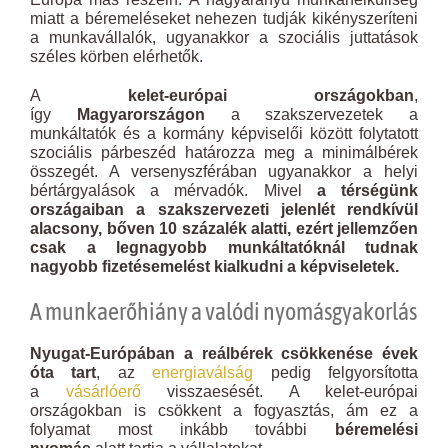
miatt a béremeléseket nehezen tudják kikényszeríteni
a munkavállalók, ugyanakkor a szociális juttatások
széles körben elérhetők.
A
kelet-európai országokban
,
így
Magyarországon
a szakszervezetek a
munkáltatók és a kormány képviselői között folytatott
szociális párbeszéd határozza meg a minimálbérek
összegét. A versenyszférában ugyanakkor a helyi
bértárgyalások a mérvadók. Mivel
a térségünk
országaiban a szakszervezeti jelenlét rendkívül
alacsony, bőven 10 százalék alatti, ezért jellemzően
csak a legnagyobb munkáltatóknál tudnak
nagyobb fizetésemelést kialkudni a képviseletek.
A munkaerőhiány a valódi nyomásgyakorlás
Nyugat-Európában a reálbérek csökkenése évek
óta tart
, az
energiaválság
pedig felgyorsította
a
vásárlóerő
visszaesését. A kelet-európai
országokban is csökkent a fogyasztás, ám ez a
folyamat most inkább további
béremelési