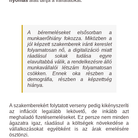
nyomás
alatt tartja a vállalatokat.
A béremeléseket elsősorban a
munkaerőhiány fokozza. Miközben a
jól képzett szakemberek iránti kereslet
folyamatosan nő, a digitalizáció miatt
ráadásul sokak tudása egyre
elavultabbá válik, a rendelkezésre álló
munkavállalói létszám folyamatosan
csökken. Ennek oka részben a
demográfia, részben a képzettség
hiánya.
A szakemberekért folytatott verseny pedig kikényszeríti
az inflációt legalább lekövető, de inkább azt
meghaladó fizetésemeléseket. Ez persze nem minden
ágazatra igaz, ráadásul a költségek növekedése a
vállalkozásokat egyébként is az árak emelésére
ösztönzi.