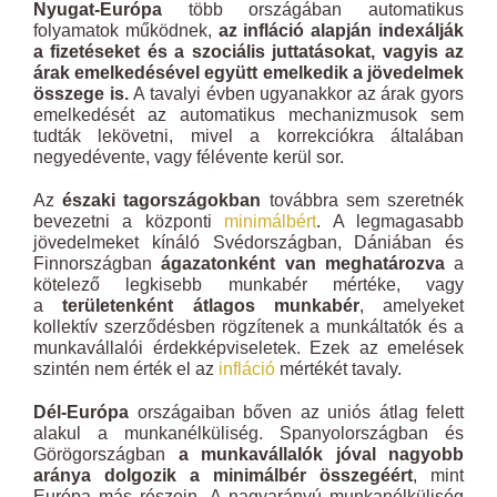
Nyugat-Európa
több országában automatikus
folyamatok működnek,
az infláció alapján indexálják
a fizetéseket és a szociális juttatásokat, vagyis az
árak emelkedésével együtt emelkedik a jövedelmek
összege is.
A tavalyi évben ugyanakkor az árak gyors
emelkedését az automatikus mechanizmusok sem
tudták lekövetni, mivel a korrekciókra általában
negyedévente, vagy félévente kerül sor.
Az
északi tagországokban
továbbra sem szeretnék
bevezetni a központi
minimálbért
. A legmagasabb
jövedelmeket kínáló Svédországban, Dániában és
Finnországban
ágazatonként van meghatározva
a
kötelező legkisebb munkabér mértéke, vagy
a
területenként átlagos munkabér
, amelyeket
kollektív szerződésben rögzítenek a munkáltatók és a
munkavállalói érdekképviseletek. Ezek az emelések
szintén nem érték el az
infláció
mértékét tavaly.
Dél-Európa
országaiban bőven az uniós átlag felett
alakul a munkanélküliség. Spanyolországban és
Görögországban
a munkavállalók jóval nagyobb
aránya dolgozik a minimálbér összegéért
, mint
Európa más részein. A nagyarányú munkanélküliség