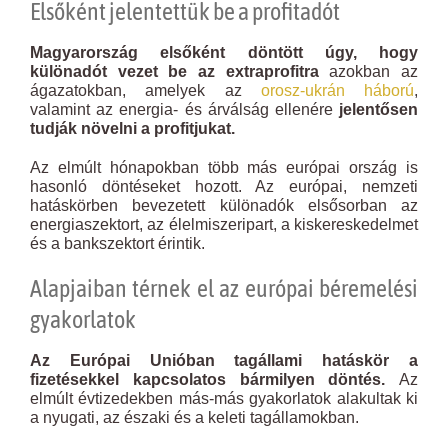
Elsőként jelentettük be a profitadót
Magyarország elsőként döntött úgy, hogy
különadót vezet be az extraprofitra
azokban az
ágazatokban, amelyek az
orosz-ukrán háború
,
valamint az energia- és árválság ellenére
jelentősen
tudják növelni a profitjukat.
Az elmúlt hónapokban több más európai ország is
hasonló döntéseket hozott. Az európai, nemzeti
hatáskörben bevezetett különadók elsősorban az
energiaszektort, az élelmiszeripart, a kiskereskedelmet
és a bankszektort érintik.
Alapjaiban térnek el az európai béremelési
gyakorlatok
Az Európai Unióban tagállami hatáskör a
fizetésekkel kapcsolatos bármilyen döntés.
Az
elmúlt évtizedekben más-más gyakorlatok alakultak ki
a nyugati, az északi és a keleti tagállamokban.