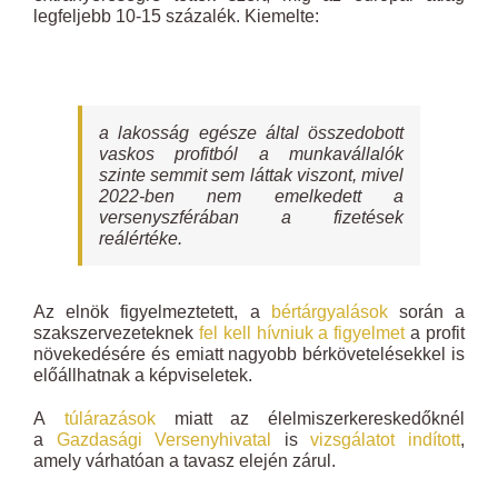
legfeljebb 10-15 százalék. Kiemelte:
a lakosság egésze által összedobott
vaskos profitból a munkavállalók
szinte semmit sem láttak viszont, mivel
2022-ben nem emelkedett a
versenyszférában a fizetések
reálértéke.
Az elnök figyelmeztetett, a
bértárgyalások
során a
szakszervezeteknek
fel kell hívniuk a figyelmet
a profit
növekedésére és emiatt nagyobb bérkövetelésekkel is
előállhatnak a képviseletek.
A
túlárazások
miatt az élelmiszerkereskedőknél
a
Gazdasági Versenyhivatal
is
vizsgálatot indított
,
amely várhatóan a tavasz elején zárul.