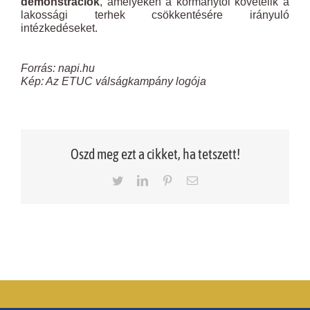
demonstrációk
, amelyeken a kormánytól követelik a
lakossági terhek csökkentésére irányuló
intézkedéseket.
Forrás: napi.hu
Kép: Az ETUC válságkampány logója
Oszd meg ezt a cikket, ha tetszett!
Twitter
LinkedIn
Pinterest
Email