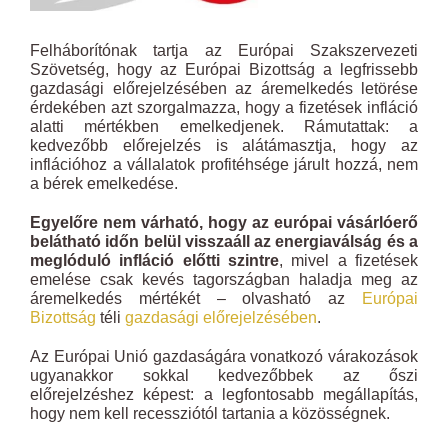
Felháborítónak tartja az Európai Szakszervezeti
Szövetség, hogy az Európai Bizottság a legfrissebb
gazdasági előrejelzésében az áremelkedés letörése
érdekében azt szorgalmazza, hogy a fizetések infláció
alatti mértékben emelkedjenek. Rámutattak: a
kedvezőbb előrejelzés is alátámasztja, hogy az
inflációhoz a vállalatok profitéhsége járult hozzá, nem
a bérek emelkedése.
Egyelőre nem várható, hogy az európai vásárlóerő
belátható időn belül visszaáll az energiaválság és a
meglóduló infláció előtti szintre
, mivel a fizetések
emelése csak kevés tagországban haladja meg az
áremelkedés mértékét – olvasható az
Európai
Bizottság
téli
gazdasági előrejelzésében
.
Az Európai Unió gazdaságára vonatkozó várakozások
ugyanakkor sokkal kedvezőbbek az őszi
előrejelzéshez képest: a legfontosabb megállapítás,
hogy nem kell recessziótól tartania a közösségnek.