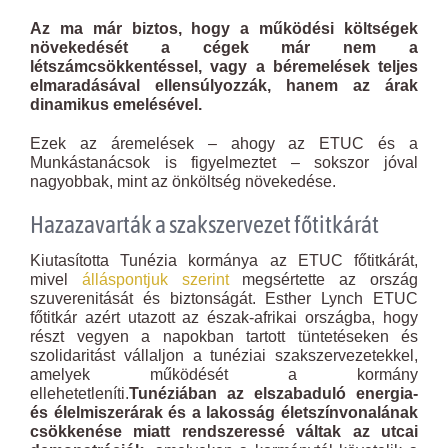
Az ma már biztos, hogy a működési költségek
növekedését a cégek már nem a
létszámcsökkentéssel, vagy a béremelések teljes
elmaradásával ellensúlyozzák, hanem az árak
dinamikus emelésével.
Ezek az áremelések – ahogy az ETUC és a
Munkástanácsok is figyelmeztet – sokszor jóval
nagyobbak, mint az önköltség növekedése.
Hazazavarták a szakszervezet főtitkárát
Kiutasította Tunézia kormánya az ETUC főtitkárát,
mivel
álláspontjuk szerint
megsértette az ország
szuverenitását és biztonságát. Esther Lynch ETUC
főtitkár azért utazott az észak-afrikai országba, hogy
részt vegyen a napokban tartott tüntetéseken és
szolidaritást vállaljon a tunéziai szakszervezetekkel,
amelyek működését a kormány
ellehetetleníti.
Tunéziában az elszabaduló energia-
és élelmiszerárak és a lakosság életszínvonalának
csökkenése miatt rendszeressé váltak az utcai