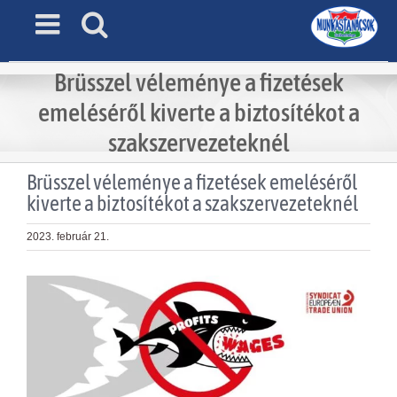
Skip
to
content
Brüsszel véleménye a fizetések
emeléséről kiverte a biztosítékot a
szakszervezeteknél
Brüsszel véleménye a fizetések emeléséről
kiverte a biztosítékot a szakszervezeteknél
2023. február 21.
View
Larger
Image