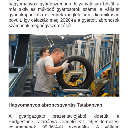
hagyományos gyártóüzemben folyamatosan bővül a
már aktív és működő gyártósorok száma, a vállalat
gyártókapacitása is ennek megfelelően, dinamikusan
bővült, így célozták meg 2020-ra a gyártott abroncsok
számának megnégyszerezését.
Hagyományos abroncsgyártás Tatabányán.
A gyárigazgató prezentációjából kiderült, a
Bridgestone Tatabánya Termelő Kft. teljes termelési
volumenének 99,96%-át exportálja. A vállalat