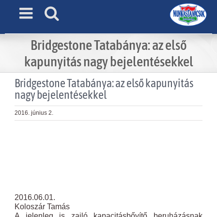
Skip
to
content
Bridgestone Tatabánya: az első
kapunyitás nagy bejelentésekkel
Bridgestone Tatabánya: az első kapunyitás
nagy bejelentésekkel
2016. június 2.
View
Larger
Image
2016.06.01.
Koloszár Tamás
A jelenleg is zajló kapacitásbővítő beruházásnak