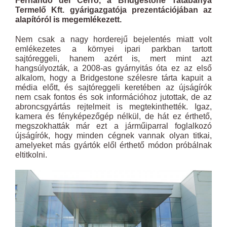
Fernando del Cerro, a Bridgestone Tatabánya
Termelő Kft. gyárigazgatója prezentációjában az
alapítóról is megemlékezett.
Nem csak a nagy horderejű bejelentés miatt volt
emlékezetes a környei ipari parkban tartott
sajtóreggeli, hanem azért is, mert mint azt
hangsúlyozták, a 2008-as gyárnyitás óta ez az első
alkalom, hogy a Bridgestone szélesre tárta kapuit a
média előtt, és sajtóreggeli keretében az újságírók
nem csak fontos és sok információhoz jutottak, de az
abroncsgyártás rejtelmeit is megtekinthették. Igaz,
kamera és fényképezőgép nélkül, de hát ez érthető,
megszokhatták már ezt a járműiparral foglalkozó
újságírók, hogy minden cégnek vannak olyan titkai,
amelyeket más gyártók elől érthető módon próbálnak
eltitkolni.