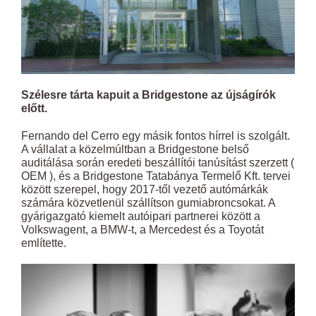
Szélesre tárta kapuit a Bridgestone az újságírók
előtt.
Fernando del Cerro egy másik fontos hírrel is szolgált.
A vállalat a közelmúltban a Bridgestone belső
auditálása során eredeti beszállítói tanúsítást szerzett (
OEM ), és a Bridgestone Tatabánya Termelő Kft. tervei
között szerepel, hogy 2017-től vezető autómárkák
számára közvetlenül szállítson gumiabroncsokat. A
gyárigazgató kiemelt autóipari partnerei között a
Volkswagent, a BMW-t, a Mercedest és a Toyotát
említette.