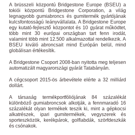
A brüsszeli központú Bridgestone Europe (BSEU) a
tokiói központú Bridgestone Corporation, a világ
legnagyobb gumiabroncs és gumitermék gyártójának
kulcsfontosságú leányvállalata. A Bridgestone Europe
egy kutató-fejlesztő központot és 10 gyárat működtet,
több mint 30 európai országban tart fenn irodát,
valamint több mint 12.500 alkalmazottal rendelkezik. A
BSEU kiváló abroncsait mind Európán belül, mind
globálisan értékesítik.
A Bridgestone Csoport 2008-ban nyitotta meg teljesen
automatizált magyarországi gyárát Tatabányán.
A cégcsoport 2015-ös árbevétele elérte a 32 milliárd
dollárt.
A társaság termékportfóliójának 84 százalékát
különböző gumiabroncsok alkotják, a fennmaradó 16
százalékát olyan termékek teszik ki, mint a gépkocsi
alkatrészek, ipari gumitermékek, vegyszerek és
sporteszközök, kerékpárok, golflabdák, szörfdeszkák
és csónakok.