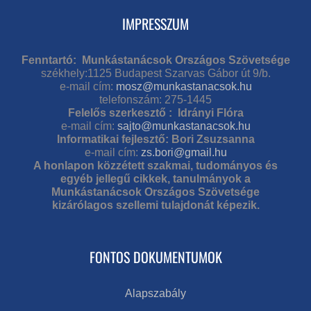
IMPRESSZUM
Fenntartó: Munkástanácsok Országos Szövetsége
székhely:1125 Budapest Szarvas Gábor út 9/b.
e-mail cím:
mosz@munkastanacsok.hu
telefonszám: 275-1445
Felelős szerkesztő : Idrányi Flóra
e-mail cím:
sajto@munkastanacsok.hu
Informatikai fejlesztő: Bori Zsuzsanna
e-mail cím:
zs.bori@gmail.hu
A honlapon közzétett szakmai, tudományos és
egyéb jellegű cikkek, tanulmányok a
Munkástanácsok Országos Szövetsége
kizárólagos szellemi tulajdonát képezik.
FONTOS DOKUMENTUMOK
Alapszabály