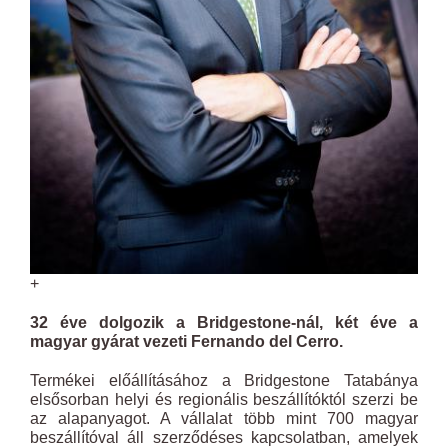
+
32 éve dolgozik a Bridgestone-nál, két éve a
magyar gyárat vezeti Fernando del Cerro.
Termékei előállításához a Bridgestone Tatabánya
elsősorban helyi és regionális beszállítóktól szerzi be
az alapanyagot. A vállalat több mint 700 magyar
beszállítóval áll szerződéses kapcsolatban, amelyek