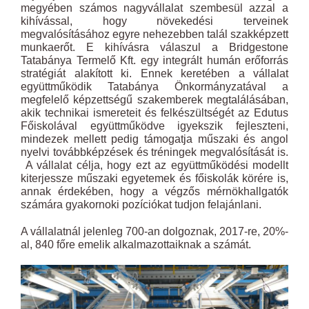
megyében számos nagyvállalat szembesül azzal a
kihívással, hogy növekedési terveinek
megvalósításához egyre nehezebben talál szakképzett
munkaerőt. E kihívásra válaszul a Bridgestone
Tatabánya Termelő Kft. egy integrált humán erőforrás
stratégiát alakított ki. Ennek keretében a vállalat
együttműködik Tatabánya Önkormányzatával a
megfelelő képzettségű szakemberek megtalálásában,
akik technikai ismereteit és felkészültségét az Edutus
Főiskolával együttműködve igyekszik fejleszteni,
mindezek mellett pedig támogatja műszaki és angol
nyelvi továbbképzések és tréningek megvalósítását is.
A vállalat célja, hogy ezt az együttműködési modellt
kiterjessze műszaki egyetemek és főiskolák körére is,
annak érdekében, hogy a végzős mérnökhallgatók
számára gyakornoki pozíciókat tudjon felajánlani.
A vállalatnál jelenleg 700-an dolgoznak, 2017-re, 20%-
al, 840 főre emelik alkalmazottaiknak a számát.