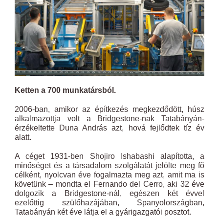
Ketten a 700 munkatársból.
2006-ban, amikor az építkezés megkezdődött, húsz
alkalmazottja volt a Bridgestone-nak Tatabányán-
érzékeltette Duna András azt, hová fejlődtek tíz év
alatt.
A céget 1931-ben Shojiro Ishabashi alapította, a
minőséget és a társadalom szolgálatát jelölte meg fő
célként, nyolcvan éve fogalmazta meg azt, amit ma is
követünk – mondta el Fernando del Cerro, aki 32 éve
dolgozik a Bridgestone-nál, egészen két évvel
ezelőttig szülőhazájában, Spanyolországban,
Tatabányán két éve látja el a gyárigazgatói posztot.