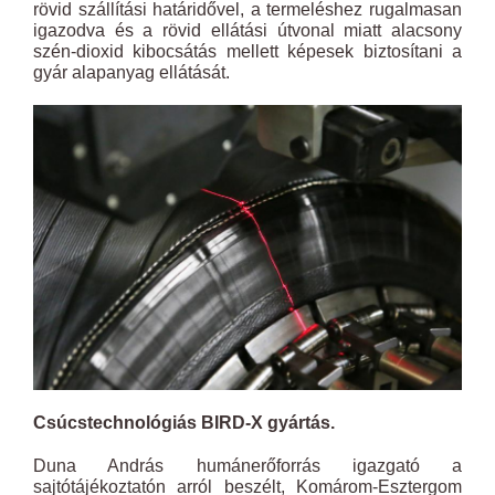
rövid szállítási határidővel, a termeléshez rugalmasan
igazodva és a rövid ellátási útvonal miatt alacsony
szén-dioxid kibocsátás mellett képesek biztosítani a
gyár alapanyag ellátását.
Csúcstechnológiás BIRD-X gyártás.
Duna András humánerőforrás igazgató a
sajtótájékoztatón arról beszélt, Komárom-Esztergom