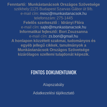
Fenntartó: Munkástanácsok Országos Szövetsége
székhely:1125 Budapest Szarvas Gábor út 9/b.
e-mail cím:
mosz@munkastanacsok.hu
telefonszám: 275-1445
Felelős szerkesztő : Idrányi Flóra
e-mail cím:
sajto@munkastanacsok.hu
Informatikai fejlesztő: Bori Zsuzsanna
e-mail cím:
zs.bori@gmail.hu
A honlapon közzétett szakmai, tudományos és
egyéb jellegű cikkek, tanulmányok a
Munkástanácsok Országos Szövetsége
kizárólagos szellemi tulajdonát képezik.
FONTOS DOKUMENTUMOK
Alapszabály
Adatkezelési tájékoztató