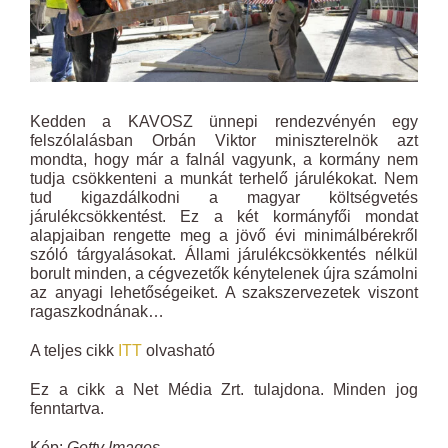
Kedden a KAVOSZ ünnepi rendezvényén egy
felszólalásban Orbán Viktor miniszterelnök azt
mondta, hogy már a falnál vagyunk, a kormány nem
tudja csökkenteni a munkát terhelő járulékokat. Nem
tud kigazdálkodni a magyar költségvetés
járulékcsökkentést. Ez a két kormányfői mondat
alapjaiban rengette meg a jövő évi minimálbérekről
szóló tárgyalásokat. Állami járulékcsökkentés nélkül
borult minden, a cégvezetők kénytelenek újra számolni
az anyagi lehetőségeiket. A szakszervezetek viszont
ragaszkodnának…
A teljes cikk
ITT
olvasható
Ez a cikk a Net Média Zrt. tulajdona. Minden jog
fenntartva.
Kép:
Getty Images