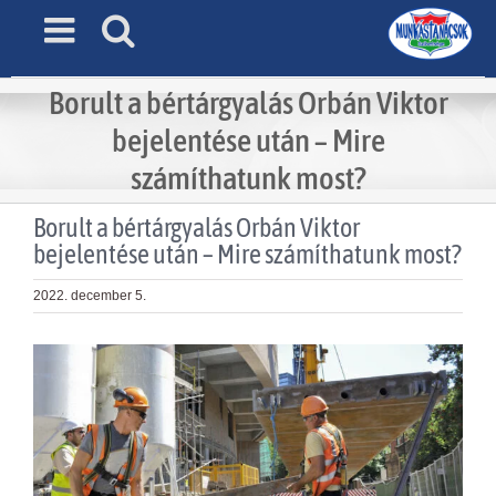
Skip
to
content
Borult a bértárgyalás Orbán Viktor
bejelentése után – Mire
számíthatunk most?
Borult a bértárgyalás Orbán Viktor
bejelentése után – Mire számíthatunk most?
2022. december 5.
View
Larger
Image