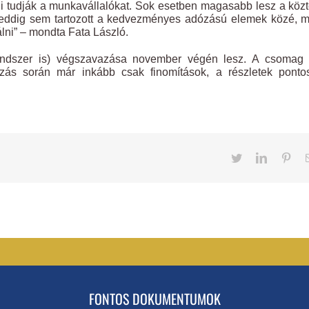
ni tudják a munkavállalókat. Sok esetben magasabb lesz a köz
l eddig sem tartozott a kedvezményes adózású elemek közé, 
lni” – mondta Fata László.
rendszer is) végszavazása november végén lesz. A csomag 
azás során már inkább csak finomítások, a részletek ponto
Twitter
LinkedIn
Pint
FONTOS DOKUMENTUMOK