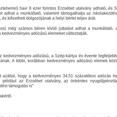
eherrel) havi 8 ezer forintos Erzsébet utalvány adható, és 
ot adhat a munkáltató, valamint támogathatja az iskolakezdés
és kifizetheti dolgozójának a helyi bérlet teljes árát.
kos) még számos béren kívüli juttatást adhat a munkáltató, 
a kedvezményes adózású elemeket változtatják.
esz kedvezményes adózású, a Szép-kártya és évente legfeljeb
zójának. A többi, korábban kedvezményes adózású elemek köz
 azáltal, hogy a kedvezményes 34,51 százalékos adózás hel
n például az Erzsébet utalvány, az önkéntes nyugdíjpénztá
zdési támogatás is”
akértő.