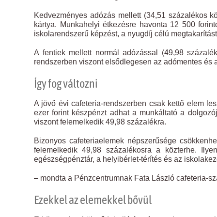
Kedvezményes adózás mellett (34,51 százalékos közt
kártya. Munkahelyi étkezésre havonta 12 500 forint
iskolarendszerű képzést, a nyugdíj célú megtakarítást, 
A fentiek mellett normál adózással (49,98 százalé
rendszerben viszont elsődlegesen az adómentes és 
Így fog változni
A jövő évi cafeteria-rendszerben csak kettő elem l
ezer forint készpénzt adhat a munkáltató a dolgo
viszont felemelkedik 49,98 százalékra.
Bizonyos cafeteriaelemek népszerűsége csökkenhet
felemelkedik 49,98 százalékosra a közterhe. Ilye
egészségpénztár, a helyibérlet-térítés és az iskolake
– mondta a Pénzcentrumnak Fata László cafeteria-sz
Ezekkel az elemekkel bővül