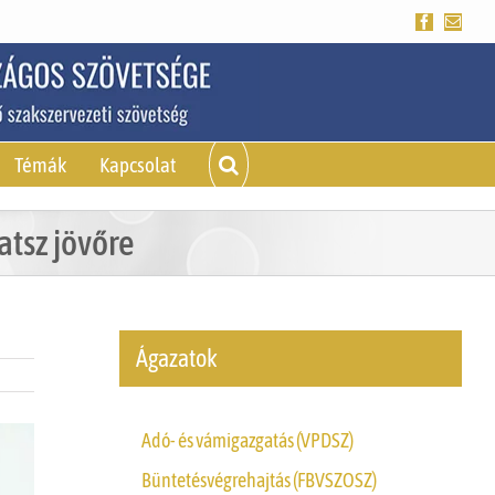
Facebook
Emai
Témák
Kapcsolat
atsz jövőre
Ágazatok
Adó- és vámigazgatás (VPDSZ)
Büntetésvégrehajtás (FBVSZOSZ)