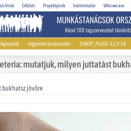
zi hírek
Üdülés
Projektjeink
Iratmintatár
Who we are
Ágazatok
Ingyenes tanácsadás
GINOP_PLUSZ-3.2.3-24
feteria: mutatjuk, milyen juttatást bukh
st bukhatsz jövőre