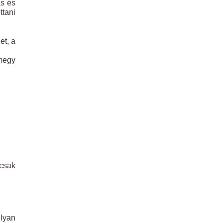
ás és
ttani
et, a
 megy
 csak
lyan