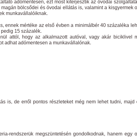
ltató adómentesen, ezt most kiterjesztik az óvodai szolgáltat
gy magán bölcsődei és óvodai ellátás is, valamint a kisgyermek o
gek munkavállalóiknak.
ás, ennek mértéke az első évben a minimálbér 40 százaléka leh
 pedig 15 százalék.
ül attól, hogy az alkalmazott autóval, vagy akár biciklivel
rintot adhat adómentesen a munkavállalónak.
s is, de erről pontos részleteket még nem lehet tudni, majd
teria-rendszerük megszüntetésén gondolkodnak, hanem egy o