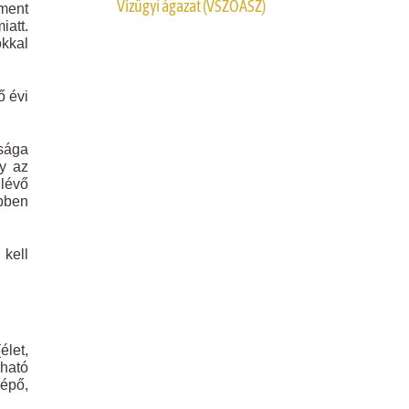
Vízügyi ágazat (VSZOÁSZ)
ament
iatt.
okkal
ő évi
ósága
gy az
lévő
bben
 kell
élet,
dható
lépő,