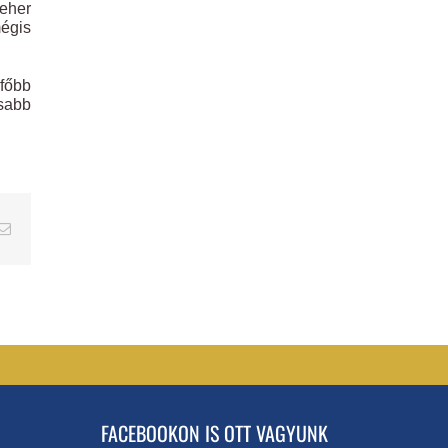
teher
mégis
főbb
sabb
erest
Email
FACEBOOKON IS OTT VAGYUNK