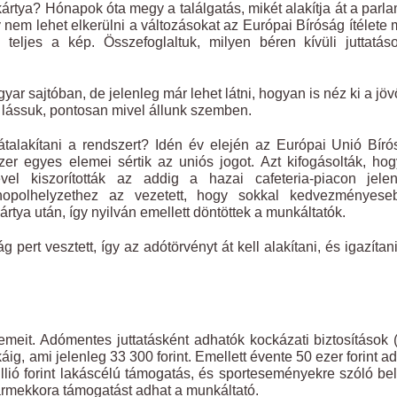
kártya? Hónapok óta megy a találgatás, mikét alakítja át a parl
y nem lehet elkerülni a változásokat az Európai Bíróság ítélete m
 teljes a kép. Összefoglaltuk, milyen béren kívüli juttatás
yar sajtóban, de jelenleg már lehet látni, hogyan is néz ki a jöv
a, lássuk, pontosan mivel állunk szemben.
 átalakítani a rendszert? Idén év elején az Európai Unió Bír
dszer egyes elemei sértik az uniós jogot. Azt kifogásolták, ho
el kiszorították az addig a hazai cafeteria-piacon jelen
nopolhelyzethez az vezetett, hogy sokkal kedvezményese
tya után, így nyilván emellett döntöttek a munkáltatók.
ert vesztett, így az adótörvényt át kell alakítani, és igazítani
meit. Adómentes juttatásként adhatók kockázati biztosítások (
g, ami jelenleg 33 300 forint. Emellett évente 50 ezer forint a
llió forint lakáscélú támogatás, és sporteseményekre szóló be
bármekkora támogatást adhat a munkáltató.