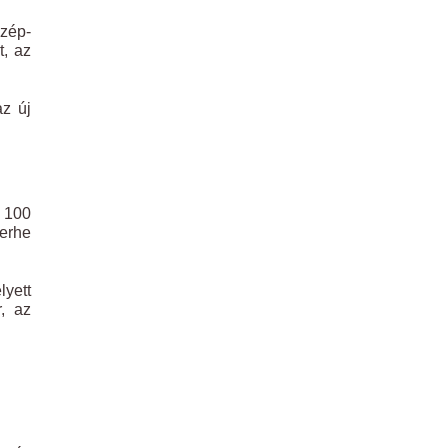
Szép-
t, az
az új
b 100
terhe
yett
r, az