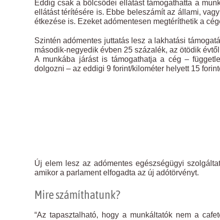
Eddig csak a bölcsődei ellátást támogathatta a munká
ellátást térítésére is. Ebbe beleszámít az állami, va
étkezése is. Ezeket adómentesen megtéríthetik a cé
Szintén adómentes juttatás lesz a lakhatási támogat
második-negyedik évben 25 százalék, az ötödik évtől
A munkába járást is támogathatja a cég – független
dolgozni – az eddigi 9 forint/kilométer helyett 15 fo
Új elem lesz az adómentes egészségügyi szolgáltatá
amikor a parlament elfogadta az új adótörvényt.
Mire számíthatunk?
“Az tapasztalható, hogy a munkáltatók nem a cafe