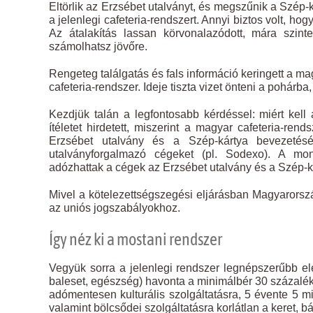
Eltörlik az Erzsébet utalványt, és megszűnik a Szép-
a jelenlegi cafeteria-rendszert. Annyi biztos volt, hog
Az átalakítás lassan körvonalazódott, mára szinte
számolhatsz jövőre.
Rengeteg találgatás és fals információ keringett a mag
cafeteria-rendszer. Ideje tiszta vizet önteni a pohárb
Kezdjük talán a legfontosabb kérdéssel: miért kell
ítéletet hirdetett, miszerint a magyar cafeteria-ren
Erzsébet utalvány és a Szép-kártya bevezetésév
utalványforgalmazó cégeket (pl. Sodexo). A mo
adózhattak a cégek az Erzsébet utalvány és a Szép-kár
Mivel a kötelezettségszegési eljárásban Magyarország p
az uniós jogszabályokhoz.
Így néz ki a mostani rendszer
Vegyük sorra a jelenlegi rendszer legnépszerűbb ele
baleset, egészség) havonta a minimálbér 30 százalékái
adómentesen kulturális szolgáltatásra, 5 évente 5 mi
valamint bölcsődei szolgáltatásra korlátlan a keret, 