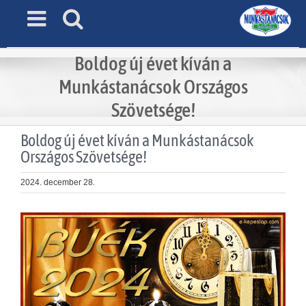
Skip
to
content
Boldog új évet kíván a
Munkástanácsok Országos
Szövetsége!
Boldog új évet kíván a Munkástanácsok
Országos Szövetsége!
2024. december 28.
View
Larger
Image