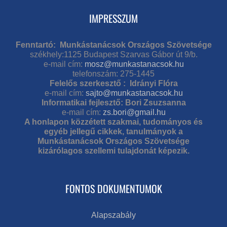
IMPRESSZUM
Fenntartó: Munkástanácsok Országos Szövetsége
székhely:1125 Budapest Szarvas Gábor út 9/b.
e-mail cím:
mosz@munkastanacsok.hu
telefonszám: 275-1445
Felelős szerkesztő : Idrányi Flóra
e-mail cím:
sajto@munkastanacsok.hu
Informatikai fejlesztő: Bori Zsuzsanna
e-mail cím:
zs.bori@gmail.hu
A honlapon közzétett szakmai, tudományos és
egyéb jellegű cikkek, tanulmányok a
Munkástanácsok Országos Szövetsége
kizárólagos szellemi tulajdonát képezik.
FONTOS DOKUMENTUMOK
Alapszabály