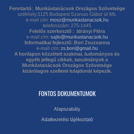
Fenntartó: Munkástanácsok Országos Szövetsége
székhely:1125 Budapest Szarvas Gábor út 9/b.
e-mail cím:
mosz@munkastanacsok.hu
telefonszám: 275-1445
Felelős szerkesztő : Idrányi Flóra
e-mail cím:
sajto@munkastanacsok.hu
Informatikai fejlesztő: Bori Zsuzsanna
e-mail cím:
zs.bori@gmail.hu
A honlapon közzétett szakmai, tudományos és
egyéb jellegű cikkek, tanulmányok a
Munkástanácsok Országos Szövetsége
kizárólagos szellemi tulajdonát képezik.
FONTOS DOKUMENTUMOK
Alapszabály
Adatkezelési tájékoztató