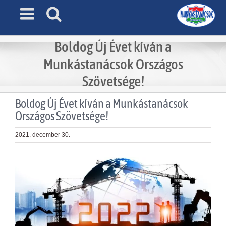
Skip
to
content
Boldog Új Évet kíván a
Munkástanácsok Országos
Szövetsége!
Boldog Új Évet kíván a Munkástanácsok
Országos Szövetsége!
2021. december 30.
View
Larger
Image