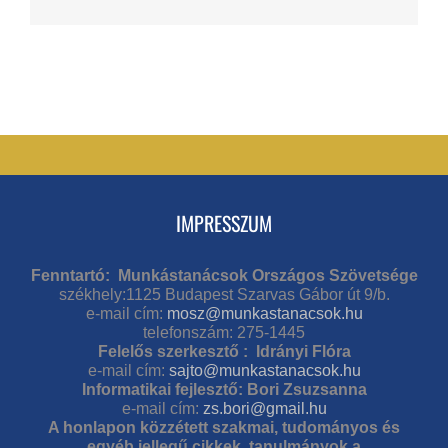
IMPRESSZUM
Fenntartó: Munkástanácsok Országos Szövetsége
székhely:1125 Budapest Szarvas Gábor út 9/b.
e-mail cím:
mosz@munkastanacsok.hu
telefonszám: 275-1445
Felelős szerkesztő : Idrányi Flóra
e-mail cím:
sajto@munkastanacsok.hu
Informatikai fejlesztő: Bori Zsuzsanna
e-mail cím:
zs.bori@gmail.hu
A honlapon közzétett szakmai, tudományos és
egyéb jellegű cikkek, tanulmányok a