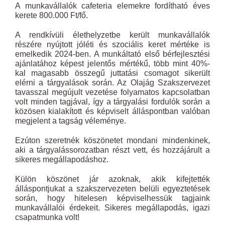
A munkavállalók cafeteria elemekre fordítható éves
kerete 800.000 Ft/fő.
A rendkívüli élethelyzetbe került munkavállalók
részére nyújtott jóléti és szociális keret mértéke is
emelkedik 2024-ben. A munkáltató első bérfejlesztési
ajánlatához képest jelentős mértékű, több mint 40%-
kal magasabb összegű juttatási csomagot sikerült
elérni a tárgyalások során. Az Olajág Szakszervezet
tavasszal megújult vezetése folyamatos kapcsolatban
volt minden tagjával, így a tárgyalási fordulók során a
közösen kialakított és képviselt álláspontban valóban
megjelent a tagság véleménye.
Ezúton szeretnék köszönetet mondani mindenkinek,
aki a tárgyalássorozatban részt vett, és hozzájárult a
sikeres megállapodáshoz.
Külön köszönet jár azoknak, akik kifejtették
álláspontjukat a szakszervezeten belüli egyeztetések
során, hogy hitelesen képviselhessük tagjaink
munkavállalói érdekeit. Sikeres megállapodás, igazi
csapatmunka volt!