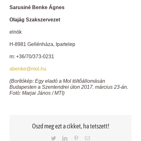
Sarusiné Benke Ágnes
Olajág Szakszervezet
elnök
H-8981 Gellénháza, Ipartelep
m: +36/70/373-0231
abenke@mol.hu
(Borítókép: Egy eladó a Mol töltőállomásán
Budapesten a Szentendrei úton 2017. március 23-án.
Fotó: Marjai János / MTI)
Oszd meg ezt a cikket, ha tetszett!
Twitter
LinkedIn
Pinterest
Email