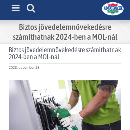
Skip
to
content
Biztos jövedelemnövekedésre
számíthatnak 2024-ben a MOL-nál
Biztos jövedelemnövekedésre számíthatnak
2024-ben a MOL-nál
2023. december 28.
View
Larger
Image