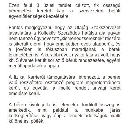
Ezen felül 3 üzleti terület célzott, fix összegű
béremelési keretet kap a szervezeten belüli
egyenlőtlenségek kezelésére.
Fontos megjegyezni, hogy az Olajág Szakszervezet
javaslatára a Kollektív Szerződés hatálya alá ugyan
nem tartozó úgynevezett „kismenedzsereknek” részére
is sikerült elérni, hogy emelkedjen éves alapbérük, és
a jövőben is fókuszban maradjanak a bérek
tekintetében is. A korábbi évek gyakorlata az volt, hogy
kb. 5 évente került sor az ő bérük rendezésére, egyéni
megállapodások alapján.
A fizikai karrierút támogatására létrehozott, a benne
való részvételre ösztönző program megreformálásra
kerül, és egyúttal a mellé rendelt anyagi keret
emelésre kerül.
A béren kívüli juttatási elemekre fordított összeg is
emelkedik, mint például a munkába járás
költségtérítése, vagy épp a területi adottságok miatti
különélési pótlék.