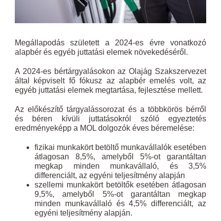
Megállapodás született a 2024-es évre vonatkozó
alapbér és egyéb juttatási elemek növekedéséről.
A 2024-es bértárgyalásokon az Olajág Szakszervezet
által képviselt fő fókusz az alapbér emelés volt, az
egyéb juttatási elemek megtartása, fejlesztése mellett.
Az előkészítő tárgyalássorozat és a többkörös bérről
és béren kívüli juttatásokról szóló egyeztetés
eredményeképp a MOL dolgozók éves béremelése:
fizikai munkakört betöltő munkavállalók esetében
átlagosan 8,5%, amelyből 5%-ot garantáltan
megkap minden munkavállaló, és 3,5%
differenciált, az egyéni teljesítmény alapján
szellemi munkakört betöltők esetében átlagosan
9,5%, amelyből 5%-ot garantáltan megkap
minden munkavállaló és 4,5% differenciált, az
egyéni teljesítmény alapján.