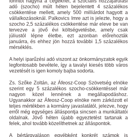
forintot hagyna a cégeknél, a szociális hozzájárulási
adó (szocho) múlt héten bejelentett 4 százalékos
csökkentése mellett, amely 500 milliárdot hagyott a
vállalkozásoknál. Palkovics Imre azt is jelezte, hogy a
szocho 2,5 százalékos csökkentése már eleve be van
tervezve a jövő évi költségvetésbe, amely csak
júliustól lépne életbe, ezt azonban előrehozták
januárra, és ehhez jön hozzá további 1,5 százalékos
mérséklés.
A helyi iparűzési adó viszont az önkormányzatok egyik
legfontosabb bevétele, így a tavalyi kiesés több város
vezetését is igen komoly bajba sodorta.
Zs. Szőke Zoltán, az Áfeosz-Coop Szövetség elnöke
szerint egy 5 százalékos szocho-csökkentéssel már
nagyon közel lennének a megállapodáshoz.
Ugyanakkor az Áfeosz-Coop elnöke nem zárkózott el
teljes mértékben a kormány javaslatától, jelezve, hogy
erről még egységes álláspontja sincsen a munkáltatói
oldalnak. Jövő héten újabb egyeztetést tartanak a
felek, ahol tovább közelíthetnek az álláspontok.
A bértárgyaláson egyébként konkrét számok is