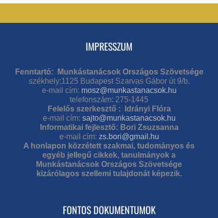
IMPRESSZUM
Fenntartó: Munkástanácsok Országos Szövetsége
székhely:1125 Budapest Szarvas Gábor út 9/b.
e-mail cím:
mosz@munkastanacsok.hu
telefonszám: 275-1445
Felelős szerkesztő : Idrányi Flóra
e-mail cím:
sajto@munkastanacsok.hu
Informatikai fejlesztő: Bori Zsuzsanna
e-mail cím:
zs.bori@gmail.hu
A honlapon közzétett szakmai, tudományos és
egyéb jellegű cikkek, tanulmányok a
Munkástanácsok Országos Szövetsége
kizárólagos szellemi tulajdonát képezik.
FONTOS DOKUMENTUMOK