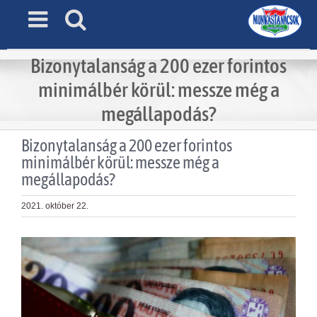
Skip
to
content
Bizonytalanság a 200 ezer forintos
minimálbér körül: messze még a
megállapodás?
Bizonytalanság a 200 ezer forintos
minimálbér körül: messze még a
megállapodás?
2021. október 22.
View
Larger
Image