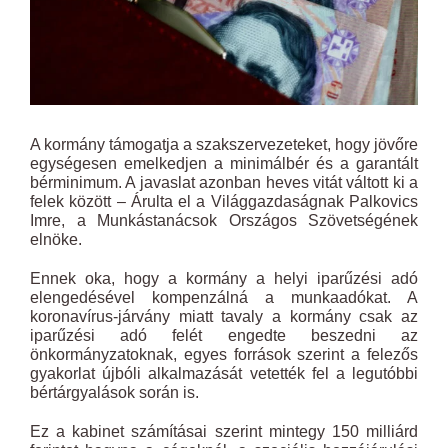
A kormány támogatja a szakszervezeteket, hogy jövőre
egységesen emelkedjen a minimálbér és a garantált
bérminimum. A javaslat azonban heves vitát váltott ki a
felek között – Árulta el a Világgazdaságnak Palkovics
Imre, a Munkástanácsok Országos Szövetségének
elnöke.
Ennek oka, hogy a kormány a helyi iparűzési adó
elengedésével kompenzálná a munkaadókat. A
koronavírus-járvány miatt tavaly a kormány csak az
iparűzési adó felét engedte beszedni az
önkormányzatoknak, egyes források szerint a felezős
gyakorlat újbóli alkalmazását vetették fel a legutóbbi
bértárgyalások során is.
Ez a kabinet számításai szerint mintegy 150 milliárd