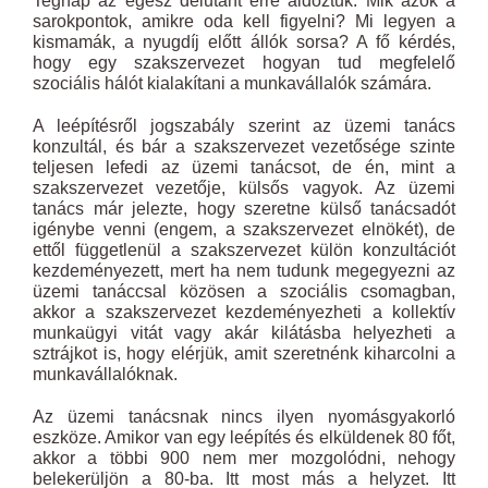
Tegnap az egész délutánt erre áldoztuk. Mik azok a
sarokpontok, amikre oda kell figyelni? Mi legyen a
kismamák, a nyugdíj előtt állók sorsa? A fő kérdés,
hogy egy szakszervezet hogyan tud megfelelő
szociális hálót kialakítani a munkavállalók számára.
A leépítésről jogszabály szerint az üzemi tanács
konzultál, és bár a szakszervezet vezetősége szinte
teljesen lefedi az üzemi tanácsot, de én, mint a
szakszervezet vezetője, külsős vagyok. Az üzemi
tanács már jelezte, hogy szeretne külső tanácsadót
igénybe venni (engem, a szakszervezet elnökét), de
ettől függetlenül a szakszervezet külön konzultációt
kezdeményezett, mert ha nem tudunk megegyezni az
üzemi tanáccsal közösen a szociális csomagban,
akkor a szakszervezet kezdeményezheti a kollektív
munkaügyi vitát vagy akár kilátásba helyezheti a
sztrájkot is, hogy elérjük, amit szeretnénk kiharcolni a
munkavállalóknak.
Az üzemi tanácsnak nincs ilyen nyomásgyakorló
eszköze. Amikor van egy leépítés és elküldenek 80 főt,
akkor a többi 900 nem mer mozgolódni, nehogy
belekerüljön a 80-ba. Itt most más a helyzet. Itt