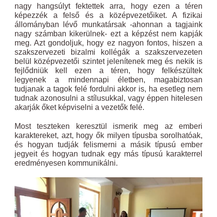
nagy hangsúlyt fektettek arra, hogy ezen a téren
képezzék a felső és a középvezetőiket. A fizikai
állományban lévő munkatársak -ahonnan a tagjaink
nagy számban kikerülnek- ezt a képzést nem kapják
meg. Azt gondoljuk, hogy ez nagyon fontos, hiszen a
szakszervezeti bizalmi kollégák a szakszervezeten
belül középvezetői szintet jelenítenek meg és nekik is
fejlődniük kell ezen a téren, hogy felkészültek
legyenek a mindennapi életben, magabiztosan
tudjanak a tagok felé fordulni akkor is, ha esetleg nem
tudnak azonosulni a stílusukkal, vagy éppen hitelesen
akarják őket képviselni a vezetők felé.
Most teszteken keresztül ismerik meg az emberi
karaktereket, azt, hogy ők milyen típusba sorolhatóak,
és hogyan tudják felismerni a másik típusú ember
jegyeit és hogyan tudnak egy más típusú karakterrel
eredményesen kommunikálni.