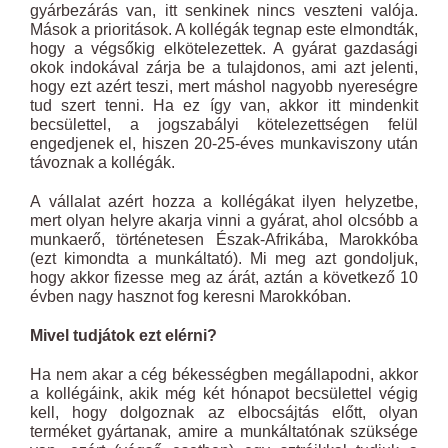
gyárbezárás van, itt senkinek nincs veszteni valója.
Mások a prioritások. A kollégák tegnap este elmondták,
hogy a végsőkig elkötelezettek. A gyárat gazdasági
okok indokával zárja be a tulajdonos, ami azt jelenti,
hogy ezt azért teszi, mert máshol nagyobb nyereségre
tud szert tenni. Ha ez így van, akkor itt mindenkit
becsülettel, a jogszabályi kötelezettségen felül
engedjenek el, hiszen 20-25-éves munkaviszony után
távoznak a kollégák.
A vállalat azért hozza a kollégákat ilyen helyzetbe,
mert olyan helyre akarja vinni a gyárat, ahol olcsóbb a
munkaerő, történetesen Észak-Afrikába, Marokkóba
(ezt kimondta a munkáltató). Mi meg azt gondoljuk,
hogy akkor fizesse meg az árát, aztán a következő 10
évben nagy hasznot fog keresni Marokkóban.
Mivel tudjátok ezt elérni?
Ha nem akar a cég békességben megállapodni, akkor
a kollégáink, akik még két hónapot becsülettel végig
kell, hogy dolgoznak az elbocsájtás előtt, olyan
terméket gyártanak, amire a munkáltatónak szüksége