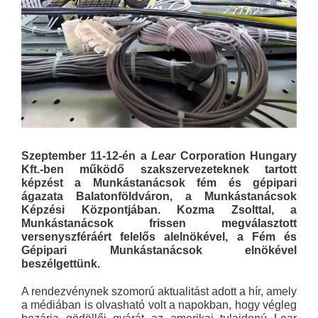
Szeptember 11-12-én a
Lear
Corporation Hungary
Kft.-ben működő szakszervezeteknek tartott
képzést a Munkástanácsok fém és gépipari
ágazata Balatonföldváron, a Munkástanácsok
Képzési Központjában. Kozma Zsolttal, a
Munkástanácsok frissen megválasztott
versenyszféráért felelős alelnökével, a Fém és
Gépipari Munkástanácsok elnökével
beszélgettünk.
A rendezvénynek szomorú aktualitást adott a hír, amely
a médiában is olvasható volt a napokban, hogy végleg