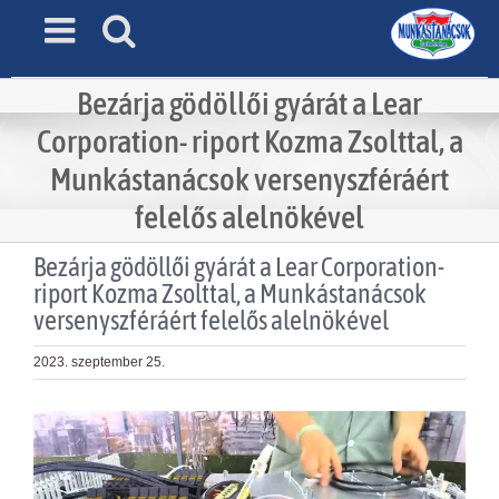
Skip
to
content
Bezárja gödöllői gyárát a Lear
Corporation- riport Kozma Zsolttal, a
Munkástanácsok versenyszféráért
felelős alelnökével
Bezárja gödöllői gyárát a Lear Corporation-
riport Kozma Zsolttal, a Munkástanácsok
versenyszféráért felelős alelnökével
2023. szeptember 25.
View
Larger
Image