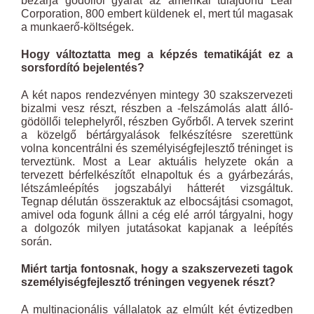
bezárja gödöllői gyárát az amerikai tulajdonú Lear
Corporation, 800 embert küldenek el, mert túl magasak
a munkaerő-költségek.
Hogy változtatta meg a képzés tematikáját ez a
sorsfordító bejelentés?
A két napos rendezvényen mintegy 30 szakszervezeti
bizalmi vesz részt, részben a -felszámolás alatt álló-
gödöllői telephelyről, részben Győrből. A tervek szerint
a közelgő bértárgyalások felkészítésre szerettünk
volna koncentrálni és személyiségfejlesztő tréninget is
terveztünk. Most a Lear aktuális helyzete okán a
tervezett bérfelkészítőt elnapoltuk és a gyárbezárás,
létszámleépítés jogszabályi hátterét vizsgáltuk.
Tegnap délután összeraktuk az elbocsájtási csomagot,
amivel oda fogunk állni a cég elé arról tárgyalni, hogy
a dolgozók milyen jutatásokat kapjanak a leépítés
során.
Miért tartja fontosnak, hogy a szakszervezeti tagok
személyiségfejlesztő tréningen vegyenek részt?
A multinacionális vállalatok az elmúlt két évtizedben