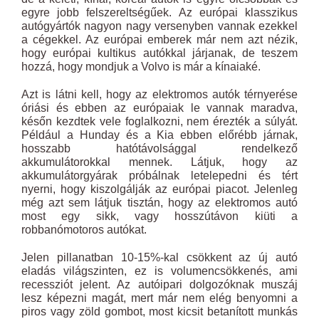
egyre jobb felszereltségűek. Az európai klasszikus
autógyártók nagyon nagy versenyben vannak ezekkel
a cégekkel. Az európai emberek már nem azt nézik,
hogy európai kultikus autókkal járjanak, de teszem
hozzá, hogy mondjuk a Volvo is már a kínaiaké.
Azt is látni kell, hogy az elektromos autók térnyerése
óriási és ebben az európaiak le vannak maradva,
későn kezdtek vele foglalkozni, nem érezték a súlyát.
Például a Hunday és a Kia ebben előrébb járnak,
hosszabb hatótávolsággal rendelkező
akkumulátorokkal mennek. Látjuk, hogy az
akkumulátorgyárak próbálnak letelepedni és tért
nyerni, hogy kiszolgálják az európai piacot. Jelenleg
még azt sem látjuk tisztán, hogy az elektromos autó
most egy sikk, vagy hosszútávon kiüti a
robbanómotoros autókat.
Jelen pillanatban 10-15%-kal csökkent az új autó
eladás világszinten, ez is volumencsökkenés, ami
recessziót jelent. Az autóipari dolgozóknak muszáj
lesz képezni magát, mert már nem elég benyomni a
piros vagy zöld gombot, most kicsit betanított munkás