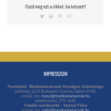
Oszd meg ezt a cikket, ha tetszett!
Twitter
LinkedIn
Pinterest
Email
IMPRESSZUM
Fenntartó: Munkástanácsok Országos Szövetsége
székhely:1125 Budapest Szarvas Gábor út 9/b.
e-mail cím:
mosz@munkastanacsok.hu
telefonszám: 275-1445
Felelős szerkesztő : Idrányi Flóra
e-mail cím:
sajto@munkastanacsok.hu