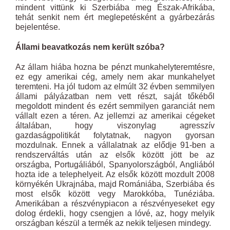
mindent vittünk ki Szerbiába meg Észak-Afrikába,
tehát senkit nem ért meglepetésként a gyárbezárás
bejelentése.
Állami beavatkozás nem került szóba?
Az állam hiába hozna be pénzt munkahelyteremtésre,
ez egy amerikai cég, amely nem akar munkahelyet
teremteni. Ha jól tudom az elmúlt 32 évben semmilyen
állami pályázatban nem vett részt, saját tőkéből
megoldott mindent és ezért semmilyen garanciát nem
vállalt ezen a téren. Az jellemzi az amerikai cégeket
általában, hogy viszonylag agresszív
gazdaságpolitikát folytatnak, nagyon gyorsan
mozdulnak. Ennek a vállalatnak az elődje 91-ben a
rendszerváltás után az elsők között jött be az
országba, Portugáliából, Spanyolországból, Angliából
hozta ide a telephelyeit. Az elsők között mozdult 2008
környékén Ukrajnába, majd Romániába, Szerbiába és
most elsők között vegy Marokkóba, Tunéziába.
Amerikában a részvénypiacon a részvényeseket egy
dolog érdekli, hogy csengjen a lóvé, az, hogy melyik
országban készül a termék az nekik teljesen mindegy.