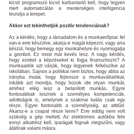
kicsit programozó kicsit karbantartó kell, hogy legyen
mert automatizálás a mesterséges intelligencia
leuralja a terepet.
Akkor ezt tekinthetjük pozitív tendenciának?
Az a kérdés, hogy a társadalom és a munkaerőpiac fel
van-e erre készülve, akarja-e magát képezni, vagy arra
készül, hogy bemegy egy munkahelyre és nyomogatja
a gombot. Ez most már kevés lesz. A nagy kérdés,
hogy ezeket a képzéseket ki fogja finanszírozni? A
munkaadók azt várják, hogy legyenek felkészítve az
iskolában. Sajnos a politikai nem biztos, hogy abba az
irányba mutat, hogy fejlessze a munkavállalókat,
inkább azt mondja, hogy hozok ide olyan munkát,
amihez elég lesz a betanított munkás. Egyre
fontosabbak lesznek a személyes kompetenciák,
adottságok is, amelynek a szakmai tudás csak egy
része. Egyre fontosabb a személyiség, az attitűd.
Akarsz-e a csapat része lenni? Erre eddig nem volt
szükség a gép mellett. Az elektromos autókba fele
ennyi alkatrész kell, iparágak fognak megszűni, vagy
átállnak valami másra.