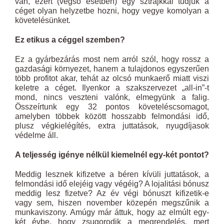
van, ezért (végső esetben) egy sztrájkkal tudjuk a
céget olyan helyzetbe hozni, hogy vegye komolyan a
követelésünket.
Ez etikus a céggel szemben?
Ez a gyárbezárás most nem arról szól, hogy rossz a
gazdasági környezet, hanem a tulajdonos egyszerűen
több profitot akar, tehát az olcsó munkaerő miatt viszi
keletre a céget. Ilyenkor a szakszervezet „all-in”-t
mond, nincs veszteni valónk, elmegyünk a falig.
Összeírtunk egy 32 pontos követeléscsomagot,
amelyben többek között hosszabb felmondási idő,
plusz végkielégítés, extra juttatások, nyugdíjasok
védelme áll.
A teljesség igénye nélkül kiemelnél egy-két pontot?
Meddig lesznek kifizetve a béren kívüli juttatások, a
felmondási idő elejéig vagy végéig? A lojalitási bónusz
meddig lesz fizetve? Az év végi bónuszt kifizetik-e
vagy sem, hiszen november közepén megszűnik a
munkaviszony. Amúgy már áttuk, hogy az elmúlt egy-
két évbe, hogy zsugorodik a megrendelés, mert