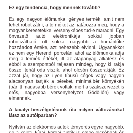
Ez egy tendencia, hogy mennek tovább?
Ez egy nagyon élőmunka igényes termék, amit nem
lehet robotizálni, a terméket az határozza meg, hogy a
magyar keresetekkel versenyképes tud-e maradni. Egy
önvezető autó elektronikája sokkal jobban
robotizálható, ott sokkal nagyobb a humántőke
hozzáadott értéke, azt nehezebb elvinni. Ugyanakkor
ez nem egy Herendi porcelán, ahol az élőmunka adja
meg a termék értékét, itt az alapanyag alkatész és
ebből a szempontból teljesen mindeg, hogy ki rakja
össze, tehát oda viszik, ahol olcsón összerakják. Ez
azzal jár, hogy az ilyen típusú cégek vagy nagyon
alacsonyan tartják a béreket, minimálbér környékén
(bár itt magasabb bérek voltak, mert a szakszervezet is
erős, nagyobba versenyhelyzet Gödöllőn) vagy
elmennek.
A tavalyi beszélgetésünk óta milyen változásokat
látsz az autóiparban?
Nyilván az elektromos autók térnyerés egyre nagyobb,
de a keleti, kínai, koreai autók is egyre olcsóbbak és