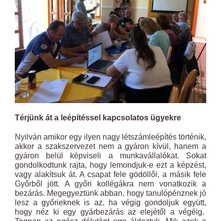
Térjünk át a leépítéssel kapcsolatos ügyekre
Nyilván amikor egy ilyen nagy létszámleépítés történik,
akkor a szakszervezet nem a gyáron kívül, hanem a
gyáron belül képviseli a munkavállalókat. Sokat
gondolkodtunk rajta, hogy lemondjuk-e ezt a képzést,
vagy alakítsuk át. A csapat fele gödöllői, a másik fele
Győrből jött. A győri kollégákra nem vonatkozik a
bezárás. Megegyeztünk abban, hogy tanulópénznek jó
lesz a győrieknek is az, ha végig gondoljuk együtt,
hogy néz ki egy gyárbezárás az elejétől a végéig.