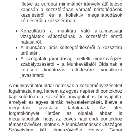
illetve az európai minimálbér irányelv átültetése
kapcsán a közszférában várható bértorlódások
kezeléséről és a kollektív megállapodások
kérdéséről a közszférában.
Konzultáció a munkára való alkalmassági
vizsgálatok változásának a közszférát érintő
hatásairól.
A munkába járás költségtérítéséről a közszféra
területén.
A szolgálati járandóság melletti munkavégzés
szabályozásáról – a Munkavállalói Oldalnak a
kereseti korlátozás eltörlésére vonatkozó
javaslatáról.
A munkavállalói oldal nemcsak a kezdeményezéseket
fogalmazta meg, hanem az egyes napirendi pontokhoz
kapcsolódóan a szakértői anyagokat is benyújtotta,
amelyek az egyes témák helyzetelemzését, illetve a
megoldási javaslatait tartalmazta. Az ülés
forgatókönyvét illetően az oldalak abban is
megállapodtak, hogy az egyes napirendi pontokhoz
témaszóvivőket jelölnek. A Munkástanácsok Országos
Szövetsége két témaszóvivője Holecz Gábor