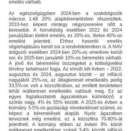
emelés várható.
Az egészségügyben 2024-ben a szakdolgozók
március 1-től 20% alapbéremelésben részesültek.
2010-hez képest mintegy négyszeresére nőtt a
keresetük. A honvédség esetében 2022 és 2024
januárjában történt emelés, ez 20%-os, illetve 40%-os
emelést jelentett. Ehhez hasonló emelés
végrehajtására került sor a rendvédelemben is. A NAV
dolgozói esetében 2024-ben 20%-os emelésre került
sor, és 2025-ben januártól 10%-os béremelés várható.
A jövő évi béremelési összegeket a költségvetési
törvény tartalmazni fogja. Az elmúlt két évben – 2022.
augusztus és 2024. augusztus között – az infláció
nagyjából 25%-os, az átlagkereset emelkedés pedig
33,5%-os volt a közszférában, az említett területeken
tehát reálkereset emelkedés valósult meg. Ez az
egyes foglalkoztatotti ágazatokban különböző, a
szórás nagy, 4% és 55% közötti. A 2025-ös évben a
kormány 3-5%-os gazdasági növekedéssel számol, ez
képezi a béremelések alapját. Nyolc ágazatban
terveznek még emelést, ez a közszféra 70-80%-át
jelentheti. A kormány ebben az évben 9% körüli
reálkereset emelkedésre számít 3-4% közötti infláció