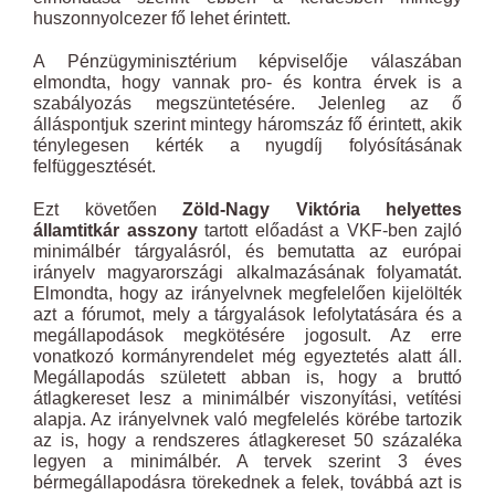
huszonnyolcezer fő lehet érintett.
A Pénzügyminisztérium képviselője válaszában
elmondta, hogy vannak pro- és kontra érvek is a
szabályozás megszüntetésére. Jelenleg az ő
álláspontjuk szerint mintegy háromszáz fő érintett, akik
ténylegesen kérték a nyugdíj folyósításának
felfüggesztését.
Ezt követően
Zöld-Nagy Viktória helyettes
államtitkár asszony
tartott előadást a VKF-ben zajló
minimálbér tárgyalásról, és bemutatta az európai
irányelv magyarországi alkalmazásának folyamatát.
Elmondta, hogy az irányelvnek megfelelően kijelölték
azt a fórumot, mely a tárgyalások lefolytatására és a
megállapodások megkötésére jogosult. Az erre
vonatkozó kormányrendelet még egyeztetés alatt áll.
Megállapodás született abban is, hogy a bruttó
átlagkereset lesz a minimálbér viszonyítási, vetítési
alapja. Az irányelvnek való megfelelés körébe tartozik
az is, hogy a rendszeres átlagkereset 50 százaléka
legyen a minimálbér. A tervek szerint 3 éves
bérmegállapodásra törekednek a felek, továbbá azt is