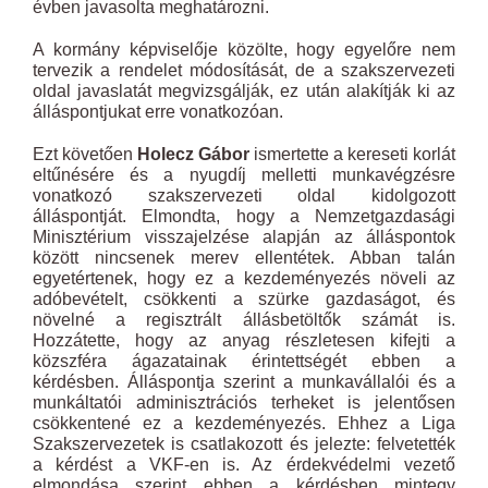
évben javasolta meghatározni.
A kormány képviselője közölte, hogy egyelőre nem
tervezik a rendelet módosítását, de a szakszervezeti
oldal javaslatát megvizsgálják, ez után alakítják ki az
álláspontjukat erre vonatkozóan.
Ezt követően
Holecz Gábor
ismertette a kereseti korlát
eltűnésére és a nyugdíj melletti munkavégzésre
vonatkozó szakszervezeti oldal kidolgozott
álláspontját. Elmondta, hogy a Nemzetgazdasági
Minisztérium visszajelzése alapján az álláspontok
között nincsenek merev ellentétek. Abban talán
egyetértenek, hogy ez a kezdeményezés növeli az
adóbevételt, csökkenti a szürke gazdaságot, és
növelné a regisztrált állásbetöltők számát is.
Hozzátette, hogy az anyag részletesen kifejti a
közszféra ágazatainak érintettségét ebben a
kérdésben. Álláspontja szerint a munkavállalói és a
munkáltatói adminisztrációs terheket is jelentősen
csökkentené ez a kezdeményezés. Ehhez a Liga
Szakszervezetek is csatlakozott és jelezte: felvetették
a kérdést a VKF-en is. Az érdekvédelmi vezető
elmondása szerint ebben a kérdésben mintegy