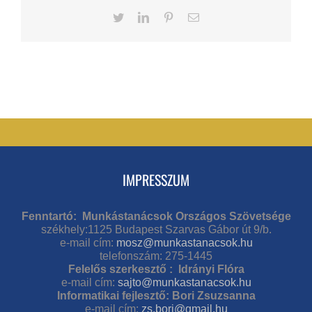
Twitter
LinkedIn
Pinterest
Email
IMPRESSZUM
Fenntartó: Munkástanácsok Országos Szövetsége
székhely:1125 Budapest Szarvas Gábor út 9/b.
e-mail cím:
mosz@munkastanacsok.hu
telefonszám: 275-1445
Felelős szerkesztő : Idrányi Flóra
e-mail cím:
sajto@munkastanacsok.hu
Informatikai fejlesztő: Bori Zsuzsanna
e-mail cím:
zs.bori@gmail.hu