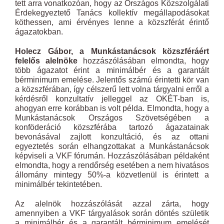
tett arra vonatkozóan, hogy az Országos Közszolgálati
Érdekegyeztető Tanács kollektív megállapodásokat
köthessen, ami érvényes lenne a közszférát érintő
ágazatokban.
Holecz Gábor, a Munkástanácsok közszféráért
felelős alelnöke
hozzászólásában elmondta, hogy
több ágazatot érint a minimálbér és a garantált
bérminimum emelése. Jelentős számú érintetti kör van
a közszférában, így célszerű lett volna tárgyalni erről a
kérdésről konzultatív jelleggel az OKÉT-ban is,
ahogyan erre korábban is volt példa. Elmondta, hogy a
Munkástanácsok Országos Szövetségében a
konföderáció közszférába tartozó ágazatainak
bevonásával zajlott konzultáció, és az ottani
egyeztetés során elhangzottakat a Munkástanácsok
képviseli a VKF fórumán. Hozzászólásában példaként
elmondta, hogy a rendőrség esetében a nem hivatásos
állomány mintegy 50%-a közvetlenül is érintett a
minimálbér tekintetében.
Az alelnök hozzászólását azzal zárta, hogy
amennyiben a VKF tárgyalások során döntés születik
a minimálbér és a garantált bérminimum emelését