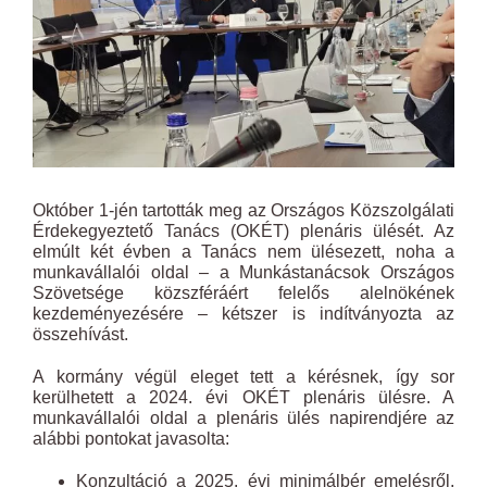
Október 1-jén tartották meg az Országos Közszolgálati
Érdekegyeztető Tanács (OKÉT) plenáris ülését. Az
elmúlt két évben a Tanács nem ülésezett, noha a
munkavállalói oldal – a Munkástanácsok Országos
Szövetsége közszféráért felelős alelnökének
kezdeményezésére – kétszer is indítványozta az
összehívást.
A kormány végül eleget tett a kérésnek, így sor
kerülhetett a 2024. évi OKÉT plenáris ülésre. A
munkavállalói oldal a plenáris ülés napirendjére az
alábbi pontokat javasolta:
Konzultáció a 2025. évi minimálbér emelésről,