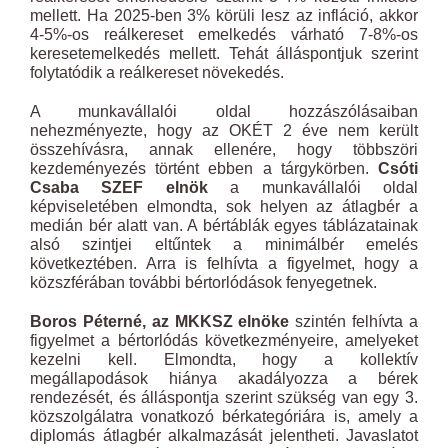
mellett. Ha 2025-ben 3% körüli lesz az infláció, akkor
4-5%-os reálkereset emelkedés várható 7-8%-os
keresetemelkedés mellett. Tehát álláspontjuk szerint
folytatódik a reálkereset növekedés.
A munkavállalói oldal hozzászólásaiban
nehezményezte, hogy az OKÉT 2 éve nem került
összehívásra, annak ellenére, hogy többszöri
kezdeményezés történt ebben a tárgykörben.
Csóti
Csaba SZEF elnök
a munkavállalói oldal
képviseletében elmondta, sok helyen az átlagbér a
medián bér alatt van. A bértáblák egyes táblázatainak
alsó szintjei eltűntek a minimálbér emelés
következtében. Arra is felhívta a figyelmet, hogy a
közszférában további bértorlódások fenyegetnek.
Boros Péterné, az
MKKSZ elnöke
szintén felhívta a
figyelmet a bértorlódás következményeire, amelyeket
kezelni kell. Elmondta, hogy a kollektív
megállapodások hiánya akadályozza a bérek
rendezését, és álláspontja szerint szükség van egy 3.
közszolgálatra vonatkozó bérkategóriára is, amely a
diplomás átlagbér alkalmazását jelentheti. Javaslatot