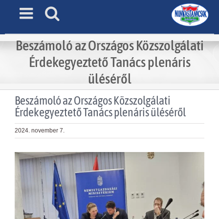
Skip
to
content
Beszámoló az Országos Közszolgálati
Érdekegyeztető Tanács plenáris
üléséről
Beszámoló az Országos Közszolgálati
Érdekegyeztető Tanács plenáris üléséről
2024. november 7.
View
Larger
Image