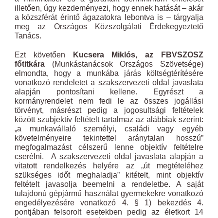
illetően, úgy kezdeményezi, hogy ennek hatását – akár
a közszférát érintő ágazatokra lebontva is – tárgyalja
meg az Országos Közszolgálati Érdekegyeztető
Tanács.
Ezt követően
Kucsera Miklós, az FBVSZOSZ
főtitkára
(Munkástanácsok Országos Szövetsége)
elmondta, hogy a munkába járás költségtérítésére
vonatkozó rendeletet a szakszervezeti oldal javaslata
alapján pontosítani kellene. Egyrészt a
kormányrendelet nem fedi le az összes jogállási
törvényt, másrészt pedig a jogosultsági feltételek
között szubjektív feltételt tartalmaz az alábbiak szerint:
„a munkavállaló személyi, családi vagy egyéb
követelményeire tekintettel aránytalan hosszú”
megfogalmazást célszerű lenne objektív feltételre
cserélni. A szakszervezeti oldal javaslata alapján a
vitatott rendelkezés helyére az „út megtételéhez
szükséges időt meghaladja” kitételt, mint objektív
feltételt javasolja beemelni a rendeletbe. A saját
tulajdonú gépjármű használat gyermekekre vonatkozó
engedélyezésére vonatkozó 4. § 1) bekezdés 4.
pontjában felsorolt esetekben pedig az életkort 14