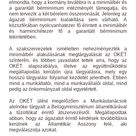
elmondta, hogy a kormány továbbra is a minimálbér és
a garantált bérminimum intézményét támogatja, és
nem tervezik a két bérelem összevonását. Jelenleg az
ágazati bérminimum kialakítása sem várható. A
közszférában nyolcvanhatezer fő érintett a minimálbér
és harminchétezer fő a garantált bérminimum
tekintetében.
A szakszervezetek ismételten nehezményezték a
minimálbér alakulásának megtárgyalását az OKÉT
színterén, és többen javaslatot tettek arra, hogy az
OKÉT alapszabálya, illetve az együttműködési
megállapodás kerüljön újra tárgyalásra, mely egy
hosszú tárgyalási folyamat kezdetét jelentheti. Ebben
mind a munkáltatói, mind a munkavállalói oldal, mind
pedig az önkormányzati oldal egyetértett.
Az OKÉT ülést megelőzően a Munkástanácsok
alelnöke tárgyalt a Belügyminisztérium államtitkárával
a tűzoltókat érintő átszervezésről. Megállapodtak
abban, hogy az ágazatot érintő kérdések továbbításra
kerülnek az Államtitkár Asszony felé, aki
megválaszolja azokat.