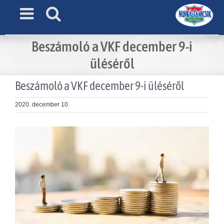
Skip
to
content
Beszámoló a VKF december 9-i
üléséről
Beszámoló a VKF december 9-i üléséről
2020. december 10.
View
Larger
Image