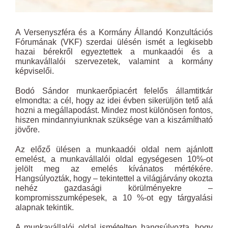
A Versenyszféra és a Kormány Állandó Konzultációs
Fórumának (VKF) szerdai ülésén ismét a legkisebb
hazai bérekről egyeztettek a munkaadói és a
munkavállalói szervezetek, valamint a kormány
képviselői.
Bodó Sándor munkaerőpiacért felelős államtitkár
elmondta: a cél, hogy az idei évben sikerüljön tető alá
hozni a megállapodást. Mindez most különösen fontos,
hiszen mindannyiunknak szüksége van a kiszámítható
jövőre.
Az előző ülésen a munkaadói oldal nem ajánlott
emelést, a munkavállalói oldal egységesen 10%-ot
jelölt meg az emelés kívánatos mértékére.
Hangsúlyozták, hogy – tekintettel a világjárvány okozta
nehéz gazdasági körülményekre –
kompromisszumképesek, a 10 %-ot egy tárgyalási
alapnak tekintik.
A munkavállalói oldal ismételten hangsúlyozta, hogy