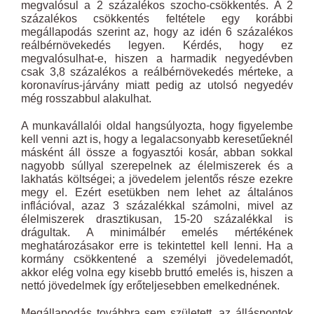
megvalósul a 2 százalékos szocho-csökkentés. A 2
százalékos csökkentés feltétele egy korábbi
megállapodás szerint az, hogy az idén 6 százalékos
reálbérnövekedés legyen. Kérdés, hogy ez
megvalósulhat-e, hiszen a harmadik negyedévben
csak 3,8 százalékos a reálbérnövekedés mérteke, a
koronavírus-járvány miatt pedig az utolsó negyedév
még rosszabbul alakulhat.
A munkavállalói oldal hangsúlyozta, hogy figyelembe
kell venni azt is, hogy a legalacsonyabb keresetűeknél
másként áll össze a fogyasztói kosár, abban sokkal
nagyobb súllyal szerepelnek az élelmiszerek és a
lakhatás költségei; a jövedelem jelentős része ezekre
megy el. Ezért esetükben nem lehet az általános
inflációval, azaz 3 százalékkal számolni, mivel az
élelmiszerek drasztikusan, 15-20 százalékkal is
drágultak. A minimálbér emelés mértékének
meghatározásakor erre is tekintettel kell lenni. Ha a
kormány csökkentené a személyi jövedelemadót,
akkor elég volna egy kisebb bruttó emelés is, hiszen a
nettó jövedelmek így erőteljesebben emelkednének.
Megállapodás továbbra sem született, az álláspontok