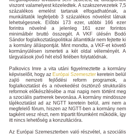
viszont valamelyest közeledtek. A szakszervezetek 7,5
százalékos emelést tartanak elfogadhatónak, a
munkáltatók legfeljebb 3 százalékos növelést látnak
lehetségesnek. Előbbi 173 ezer, utóbbi 166 ezer
forintra növelné a jelenleg 161 ezer forintos
minimálbér bruttó összegét. A VKF ülésén Bodó
Sándor foglalkoztatáspolitikai államtitkár nem fejtette ki
a kormány álláspontját. Mint mondta, a VKF-et követő
kormányülésen ismerteti a két oldal véleményét. A
tárgyalások jövő hét első felében folytatódnak.
Palkovics Imre a vita utáni figyelmeztette a kormány
képviselőit, hogy az
Európai Szemeszter
keretein belül
zajló nemzeti fejlődési reform programok, a
foglalkoztatást és a növekedést ösztönző strukturális
reformok előkészítésébe a mai napig nem történt meg
a szociális partnerek bevonása. A kormány mindössze
tájékoztatást ad az NGTT keretein belül, ami nem a
megfelelő fórum, hiszen az NGTT-ben a kormány nem
tagként vesz részt, nem tripartit fórumként működik, így
itt nincs lehetőség a konzultációra.
Az Európai Szemeszterben való részvétel, a szociális