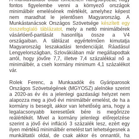
fontos figyelembe venni a környező országok
minimálbér emelésének mértékét, amelyhez képest
nem maradhat le jelentősen Magyarország. A
Munkástanácsok Országos Szövetsége
készített egy
összefoglaló táblázatot,
mely a nettó minimálbérek
vásárlóerő-paritását hasonlítja össze a V4
országaiban. A táblázat egyértelműen kimutatja
Magyarország leszakadási tendenciáját. Ráadásul
Lengyelországban, Szlovákiában már megállapodtak
arról, hogy jövőre 7,7, illetve 7,4 százalékkal nő a
minimálbér, a cseh kormány minimum 4,1 százalékot
vár.
Rolek Ferenc, a Munkaadók és Gyáriparosok
Országos Szövetségének (MGYOSZ) alelnöke szerint
a 2020-as év és a jelenlegi gazdasági helyzet nem
alapozza meg a jövő évi minimálbér emelést, de ha a
kormány is besegít, akkor van lehetőség arra, hogy a
legalacsonyabb keresetűek bére is megőrizze
reálértékét. Mivel a kormány jelenlegi előrejelzése
szerint a jövő évi infláció 3 százalék lesz, ezért egy
ilyen mértékű minimálbér emelést tart lehetségesnek a
munkáltatói oldal, de csak akkor és onnantól, ha