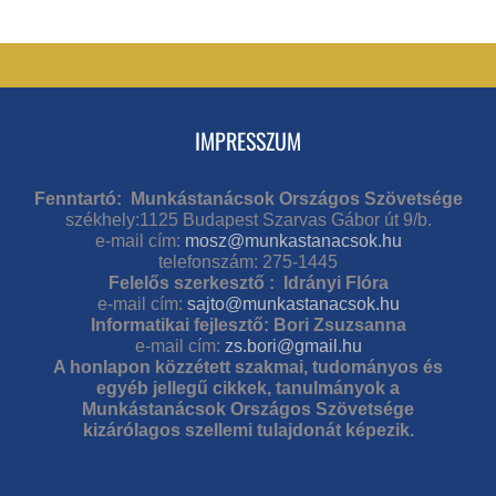
IMPRESSZUM
Fenntartó: Munkástanácsok Országos Szövetsége
székhely:1125 Budapest Szarvas Gábor út 9/b.
e-mail cím:
mosz@munkastanacsok.hu
telefonszám: 275-1445
Felelős szerkesztő : Idrányi Flóra
e-mail cím:
sajto@munkastanacsok.hu
Informatikai fejlesztő: Bori Zsuzsanna
e-mail cím:
zs.bori@gmail.hu
A honlapon közzétett szakmai, tudományos és
egyéb jellegű cikkek, tanulmányok a
Munkástanácsok Országos Szövetsége
kizárólagos szellemi tulajdonát képezik.