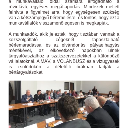
a munkavállalói oldal számára elfogadható a
rövidtávú, egyéves megállapodás. Mindezek mellett
felhívta a figyelmet arra, hogy egységesen szükség
van a kétszámjegyű béremelésre, és fontos, hogy ezt a
munkavállalók visszamenőlegesen is megkapják.
A munkaadók, akik jelezték, hogy tisztában vannak a
közszolgáltató cégeknél tapasztalható
bérlemaradással és az elvándorlás, pályaelhagyás
mértékével, az elkövetkező napokban ülnek
tárgyalóasztalhoz a szakszervezetekkel a különböző
vállalatoknál. A MÁV, a VOLÁNBUSZ és a vízügyesek
is csütörtökön a délelőtti órákban tartják a
bértárgyalásokat.