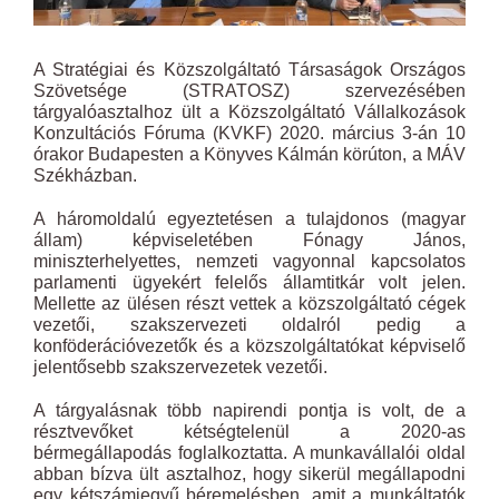
A Stratégiai és Közszolgáltató Társaságok Országos
Szövetsége (STRATOSZ) szervezésében
tárgyalóasztalhoz ült a Közszolgáltató Vállalkozások
Konzultációs Fóruma (KVKF) 2020. március 3-án 10
órakor Budapesten a Könyves Kálmán körúton, a MÁV
Székházban.
A háromoldalú egyeztetésen a tulajdonos (magyar
állam) képviseletében Fónagy János,
miniszterhelyettes, nemzeti vagyonnal kapcsolatos
parlamenti ügyekért felelős államtitkár
volt jelen.
Mellette az ülésen részt vettek a közszolgáltató cégek
vezetői, szakszervezeti oldalról pedig a
konföderációvezetők és a közszolgáltatókat képviselő
jelentősebb szakszervezetek vezetői.
A tárgyalásnak több napirendi pontja is volt, de a
résztvevőket kétségtelenül a 2020-as
bérmegállapodás foglalkoztatta. A munkavállalói oldal
abban bízva ült asztalhoz, hogy sikerül megállapodni
egy kétszámjegyű béremelésben, amit a munkáltatók