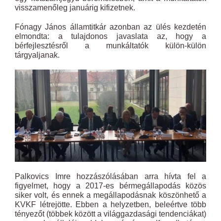
visszamenőleg januárig kifizetnek.
Fónagy János államtitkár azonban az ülés kezdetén
elmondta: a tulajdonos javaslata az, hogy a
bérfejlesztésről a munkáltatók külön-külön
tárgyaljanak.
Palkovics Imre hozzászólásában arra hívta fel a
figyelmet, hogy a 2017-es bérmegállapodás közös
siker volt, és ennek a megállapodásnak köszönhető a
KVKF létrejötte. Ebben a helyzetben, beleértve több
tényezőt (többek között a világgazdasági tendenciákat)