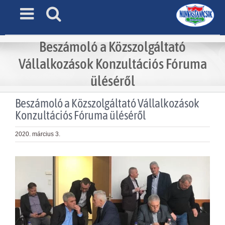
Skip
to
content
Beszámoló a Közszolgáltató
Vállalkozások Konzultációs Fóruma
üléséről
Beszámoló a Közszolgáltató Vállalkozások
Konzultációs Fóruma üléséről
2020. március 3.
View
Larger
Image