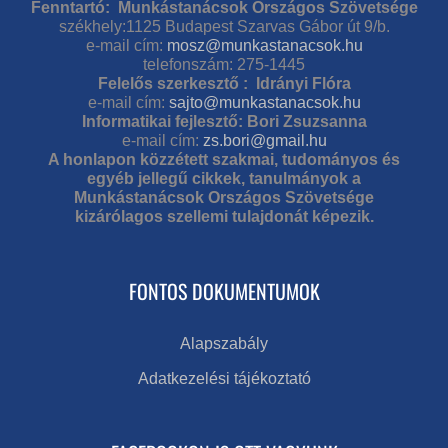
Fenntartó: Munkástanácsok Országos Szövetsége
székhely:1125 Budapest Szarvas Gábor út 9/b.
e-mail cím:
mosz@munkastanacsok.hu
telefonszám: 275-1445
Felelős szerkesztő : Idrányi Flóra
e-mail cím:
sajto@munkastanacsok.hu
Informatikai fejlesztő: Bori Zsuzsanna
e-mail cím:
zs.bori@gmail.hu
A honlapon közzétett szakmai, tudományos és
egyéb jellegű cikkek, tanulmányok a
Munkástanácsok Országos Szövetsége
kizárólagos szellemi tulajdonát képezik.
FONTOS DOKUMENTUMOK
Alapszabály
Adatkezelési tájékoztató