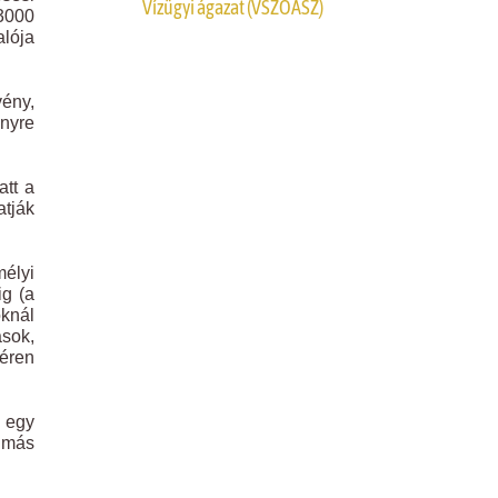
Vízügyi ágazat (VSZOÁSZ)
-3000
alója
vény,
ényre
att a
atják
élyi
ig (a
oknál
ások,
béren
 egy
r más