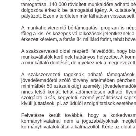
támogatása. 140 000 rövidített munkaidőre adható bé
dolgozóra érkezik be támogatási igény. A kutatás-
pályázott. Ezen a területen már láthatóan visszaesett
A munkahelyteremtő bértámogatási program is népsz
főleg a kis- és közepes vállalkozások jelentkeznek a pá
érkezett kérelem, a forrás 84 milliárd forint, tehát bőv
A szakszervezeti oldal részéről felvetődött, hogy 
munkavállalók kerülnek hátrányos helyzetbe. A korm
a munkáltató döntését, de igyekeznek a megnevezett c
A szakszervezeti tagoknak adható támogatások
jövedelemadóról szóló törvény értelmében pénzben
minimálbér 50 százalékáig) személyi jövedelemadó
nincs felső korlát, tehát adómentesen adható. Ilyen 
szolgálati lakás, kegyeleti, személyszállítással kap
kívüli juttatások, pl. az üdülői szolgáltatások esetébe
Felvetésre került továbbá, hogy a korkedvezm
kormányhivatalnál nem a jogszabályoknak megfelel
kormányhivatalok által alkalmazottól. Kérte az oldal a