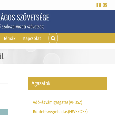
Facebook
Emai
Témák
Kapcsolat
ől
Ágazatok
Adó- és vámigazgatás (VPDSZ)
Büntetésvégrehajtás (FBVSZOSZ)