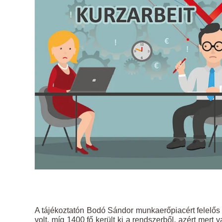
A tájékoztatón Bodó Sándor munkaerőpiacért felelős á
volt, míg 1400 fő került ki a rendszerből, azért mer