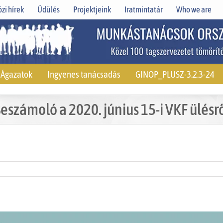
zi hírek
Üdülés
Projektjeink
Iratmintatár
Who we are
Ágazatok
Ingyenes tanácsadás
GINOP_PLUSZ-3.2.3-24
eszámoló a 2020. június 15-i VKF ülésr