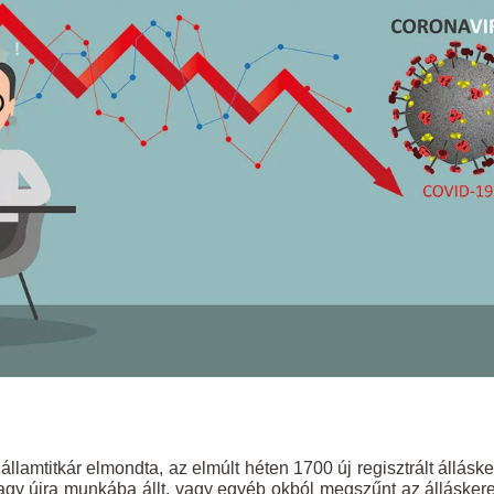
llamtitkár elmondta, az elmúlt héten 1700 új regisztrált állásk
t vagy újra munkába állt, vagy egyéb okból megszűnt az állásker