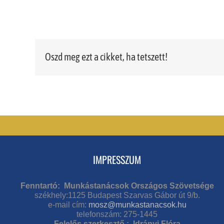
Oszd meg ezt a cikket, ha tetszett!
IMPRESSZUM
Fenntartó: Munkástanácsok Országos Szövetsége
székhely:1125 Budapest Szarvas Gábor út 9/b.
e-mail cím:
mosz@munkastanacsok.hu
telefonszám: 275-1445
Felelős szerkesztő : Idrányi Flóra