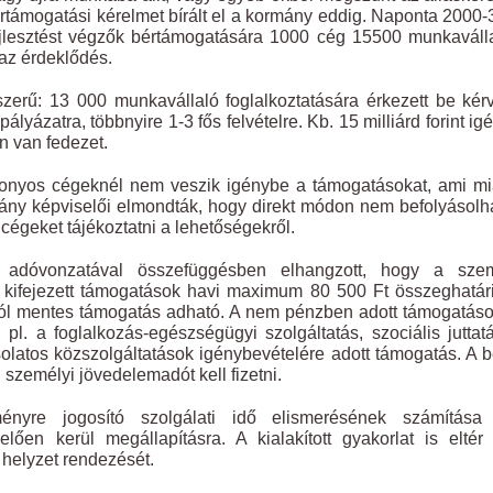
rtámogatási kérelmet bírált el a kormány eddig. Naponta 2000
fejlesztést végzők bértámogatására 1000 cég 15500 munkaváll
 az érdeklődés.
erű: 13 000 munkavállaló foglalkoztatására érkezett be kér
lyázatra, többnyire 1-3 fős felvételre. Kb. 15 milliárd forint ig
en van fedezet.
bizonyos cégeknél nem veszik igénybe a támogatásokat, ami mi
ány képviselői elmondták, hogy direkt módon nem befolyásolh
égeket tájékoztatni a lehetőségekről.
 adóvonzatával összefüggésben elhangzott, hogy a szem
 kifejezett támogatások havi maximum 80 500 Ft összeghatár
tól mentes támogatás adható. A nem pénzben adott támogatás
pl. a foglalkozás-egészségügyi szolgáltatás, szociális juttat
csolatos közszolgáltatások igénybevételére adott támogatás. A 
n személyi jövedelemadót kell fizetni.
ényre jogosító szolgálati idő elismerésének számítása
ően kerül megállapításra. A kialakított gyakorlat is elté
 helyzet rendezését.