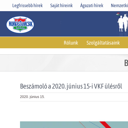
Skip
Legfrissebb hírek
Saját híreink
Ágazati hírek
Nemzetkö
to
content
Rólunk
Szolgáltatásaink
B
Beszámoló a 2020. június 15-i VKF ülésről
2020. június 15.
View
Larger
Image