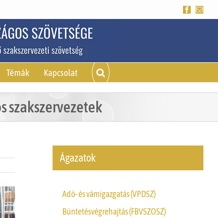
Facebook
Emai
Témák
Kapcsolat
s szakszervezetek
Ágazatok
Adó- és vámigazgatás (VPDSZ)
Büntetésvégrehajtás (FBVSZOSZ)