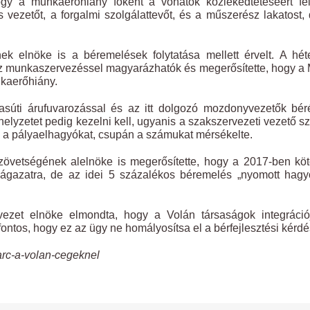
gy a munkaerőhiány főként a vonatok közlekedtetéséért fel
ás vezetőt, a forgalmi szolgálattevőt, és a műszerész lakatost,
k elnöke is a béremelések folytatása mellett érvelt. A hé
ssz munkaszervezéssel magyarázhatók és megerősítette, hogy 
kaerőhiány.
asúti árufuvarozással és az itt dolgozó mozdonyvezetők bé
helyzetet pedig kezelni kell, ugyanis a szakszervezeti vezető sz
 a pályaelhagyókat, csupán a számukat mérsékelte.
övetségének alelnöke is megerősítette, hogy a 2017-ben köt
ágazatra, de az idei 5 százalékos béremelés „nyomott hagy
vezet elnöke elmondta, hogy a Volán társaságok integráció
ontos, hogy ez az ügy ne homályosítsa el a bérfejlesztési kérdé
arc-a-volan-cegeknel