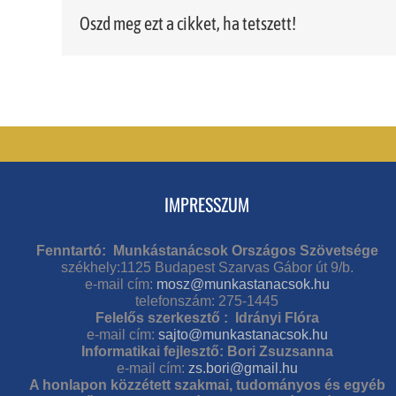
Oszd meg ezt a cikket, ha tetszett!
IMPRESSZUM
Fenntartó: Munkástanácsok Országos Szövetsége
székhely:1125 Budapest Szarvas Gábor út 9/b.
e-mail cím:
mosz@munkastanacsok.hu
telefonszám: 275-1445
Felelős szerkesztő : Idrányi Flóra
e-mail cím:
sajto@munkastanacsok.hu
Informatikai fejlesztő: Bori Zsuzsanna
e-mail cím:
zs.bori@gmail.hu
A honlapon közzétett szakmai, tudományos és egyéb