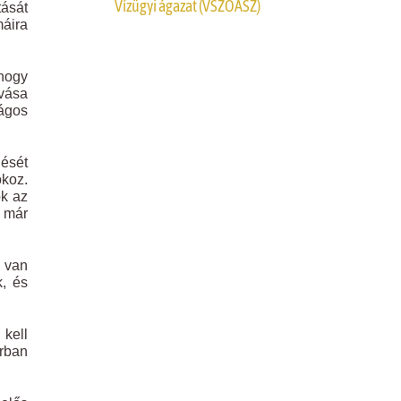
Vízügyi ágazat (VSZOÁSZ)
tását
áira
 hogy
ívása
ágos
dését
okoz.
ók az
b már
e van
, és
 kell
árban