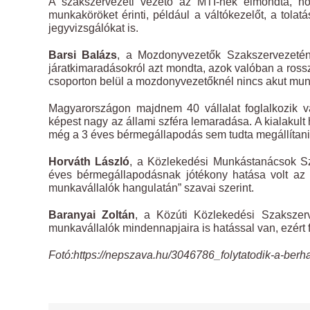
A szakszervezeti vezető az MTI-nek elmondta, ho
munkaköröket érinti, például a váltókezelőt, a tolat
jegyvizsgálókat is.
Barsi Balázs
, a Mozdonyvezetők Szakszervezeténe
járatkimaradásokról azt mondta, azok valóban a ro
csoporton belül a mozdonyvezetőknél nincs akut mun
Magyarországon majdnem 40 vállalat foglalkozik v
képest nagy az állami szféra lemaradása. A kialakult 
még a 3 éves bérmegállapodás sem tudta megállítani
Horváth László
, a Közlekedési Munkástanácsok Sz
éves bérmegállapodásnak jótékony hatása volt az 
munkavállalók hangulatán” szavai szerint.
Baranyai Zoltán
, a Közúti Közlekedési Szakszer
munkavállalók mindennapjaira is hatással van, ezért f
Fotó:https://nepszava.hu/3046786_folytatodik-a-berh