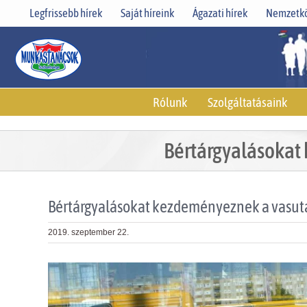
Skip
Legfrissebb hírek
Saját híreink
Ágazati hírek
Nemzetkö
to
content
Rólunk
Szolgáltatásaink
Bértárgyalásokat
Bértárgyalásokat kezdeményeznek a vasuta
2019. szeptember 22.
View
Larger
Image