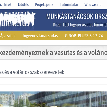
zi hírek
Üdülés
Projektjeink
Iratmintatár
Who we are
Ágazatok
Ingyenes tanácsadás
GINOP_PLUSZ-3.2.3-24
 kezdeményeznek a vasutas és a voláno
s és a volános szakszervezetek