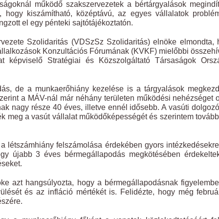
aságoknál működő szakszervezetek a bértárgyalások megindí
hogy kiszámítható, középtávú, az egyes vállalatok problém
gzott el egy pénteki sajtótájékoztatón.
vezete Szolidaritás (VDSzSz Szolidaritás) elnöke elmondta,
Vállalkozások Konzultációs Fórumának (KVKF) mielőbbi összeh
t képviselő Stratégiai és Közszolgáltató Társaságok Orsz
odás, de a munkaerőhiány kezelése is a tárgyalások megkez
zerint a MÁV-nál már néhány területen működési nehézséget 
ak nagy része 40 éves, illetve ennél idősebb. A vasúti dolgoz
rizték meg a vasút vállalat működőképességét és szerintem továb
y a létszámhiány felszámolása érdekében gyors intézkedésekr
 egy újabb 3 éves bérmegállapodás megkötésében érdekeltek
éseket.
ke azt hangsúlyozta, hogy a bérmegállapodásnak figyelembe
lését és az infláció mértékét is. Felidézte, hogy még febru
észére.