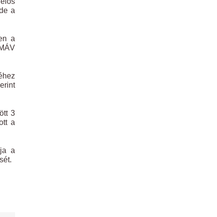
elős
 de a
ten a
a MÁV
réhez
erint
ött 3
ott a
ja a
sét.