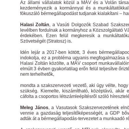
Az állami vállalatok közül a MÁV és a Volán társ
kezdeményezik a kormánnyal és a munkáltatókkal, 
fókuszáló bérmegállapodást tudjanak kialakítani – han
Halasi Zoltán
, a Vasúti Dolgozók Szabad Szakszer
levélben fordulnak a kormányhoz a Közszolgáltató 
érdekében. Ezen felül megkeresik a munkáltatóka
Szövetségét (Stratosz) is.
Idén lejár a 2017-ben kötött, 3 éves bérmegállap
indokolja, ez a probléma ugyanis megfogalmazása s
Halasi Zoltán közölte, a MÁV csoport munkavállalóin
elmúlt 3 évben gyakorlatilag erőn felül teljesítve ő
nem terhelhetők,
mondta a szakszervezeti vezető, aki úgy vélte, hog
szükség. Kiemelte, kiszámítható, középtávú, akár
cáfolta a csoportos létszámleépítésről szóló híresztel
Meleg János
, a Vasutasok Szakszervezetének elnö
vennie a gazdaság teljesítőképességét, a GDP bővü
adták át a bérmegállapodás-tervezetet a munkaadó r