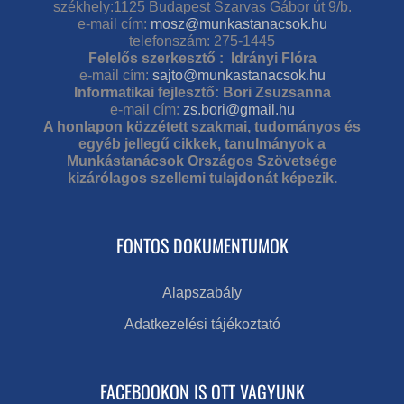
székhely:1125 Budapest Szarvas Gábor út 9/b.
e-mail cím:
mosz@munkastanacsok.hu
telefonszám: 275-1445
Felelős szerkesztő : Idrányi Flóra
e-mail cím:
sajto@munkastanacsok.hu
Informatikai fejlesztő: Bori Zsuzsanna
e-mail cím:
zs.bori@gmail.hu
A honlapon közzétett szakmai, tudományos és
egyéb jellegű cikkek, tanulmányok a
Munkástanácsok Országos Szövetsége
kizárólagos szellemi tulajdonát képezik.
FONTOS DOKUMENTUMOK
Alapszabály
Adatkezelési tájékoztató
FACEBOOKON IS OTT VAGYUNK