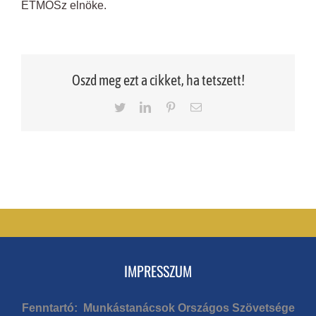
ÉTMOSz elnöke.
Oszd meg ezt a cikket, ha tetszett!
Twitter
LinkedIn
Pinterest
Email
IMPRESSZUM
Fenntartó: Munkástanácsok Országos Szövetsége