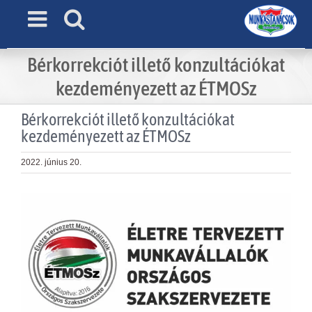
Skip
to
content
Bérkorrekciót illető konzultációkat
kezdeményezett az ÉTMOSz
Bérkorrekciót illető konzultációkat
kezdeményezett az ÉTMOSz
2022. június 20.
View
Larger
Image