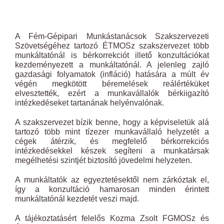
A Fém-Gépipari Munkástanácsok Szakszervezeti
Szövetségéhez tartozó ÉTMOSz szakszervezet több
munkáltatónál is bérkorrekciót illető konzultációkat
kezdeményezett a munkáltatónál. A jelenleg zajló
gazdasági folyamatok (infláció) hatására a múlt év
végén megkötött béremelések reálértéküket
elvesztették, ezért a munkavállalók bérkiigazító
intézkedéseket tartanának helyénvalónak.
A szakszervezet bízik benne, hogy a képviseletük alá
tartozó több mint tízezer munkavállaló helyzetét a
cégek átérzik, és megfelelő bérkorrekciós
intézkedésekkel készek segíteni a munkatársak
megélhetési szintjét biztosító jövedelmi helyzeten.
A munkáltatók az egyeztetésektől nem zárkóztak el,
így a konzultáció hamarosan minden érintett
munkáltatónál kezdetét veszi majd.
A tájékoztatásért felelős Kozma Zsolt FGMOSz és