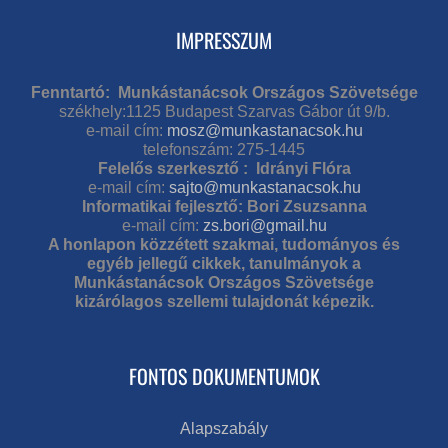
IMPRESSZUM
Fenntartó: Munkástanácsok Országos Szövetsége
székhely:1125 Budapest Szarvas Gábor út 9/b.
e-mail cím:
mosz@munkastanacsok.hu
telefonszám: 275-1445
Felelős szerkesztő : Idrányi Flóra
e-mail cím:
sajto@munkastanacsok.hu
Informatikai fejlesztő: Bori Zsuzsanna
e-mail cím:
zs.bori@gmail.hu
A honlapon közzétett szakmai, tudományos és
egyéb jellegű cikkek, tanulmányok a
Munkástanácsok Országos Szövetsége
kizárólagos szellemi tulajdonát képezik.
FONTOS DOKUMENTUMOK
Alapszabály