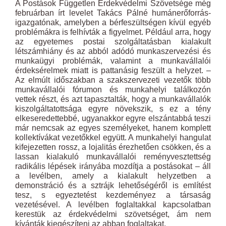
A Postások Független Érdekvédelmi Szövetsége még
februárban írt levelet Takács Pálné humánerőforrás-
igazgatónak, amelyben a bérfeszültségen kívül egyéb
problémákra is felhívták a figyelmet. Például arra, hogy
az egyetemes postai szolgáltatásban kialakult
létszámhiány és az abból adódó munkaszervezési és
munkaügyi problémák, valamint a munkavállalói
érdeksérelmek miatt is pattanásig feszült a helyzet. –
Az elmúlt időszakban a szakszervezeti vezetők több
munkavállalói fórumon és munkahelyi találkozón
vettek részt, és azt tapasztalták, hogy a munkavállalók
kiszolgáltatottsága egyre növekszik, s ez a tény
elkeseredettebbé, ugyanakkor egyre elszántabbá teszi
már nemcsak az egyes személyeket, hanem komplett
kollektívákat vezetőkkel együtt. A munkahelyi hangulat
kifejezetten rossz, a lojalitás érezhetően csökken, és a
lassan kialakuló munkavállalói reményvesztettség
radikális lépések irányába mozdítja a postásokat – áll
a levélben, amely a kialakult helyzetben a
demonstráció és a sztrájk lehetőségéről is említést
tesz, s egyeztetést kezdeményez a társaság
vezetésével. A levélben foglaltakkal kapcsolatban
kerestük az érdekvédelmi szövetséget, ám nem
kívánták kiegészíteni az abban foglaltakat.