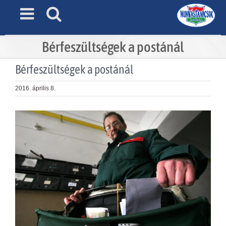
Skip
to
content
Bérfeszültségek a postánál
Bérfeszültségek a postánál
2016. április 8.
View
Larger
Image