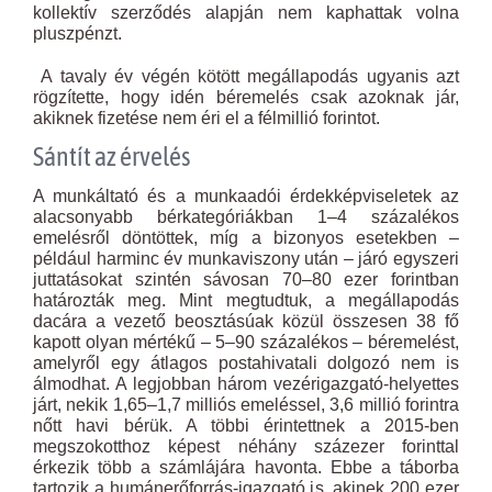
kollektív szerződés alapján nem kaphattak volna
pluszpénzt.
A tavaly év végén kötött megállapodás ugyanis azt
rögzítette, hogy idén béremelés csak azoknak jár,
akiknek fizetése nem éri el a félmillió forintot.
Sántít az érvelés
A munkáltató és a munkaadói érdekképviseletek az
alacsonyabb bérkategóriákban 1–4 százalékos
emelésről döntöttek, míg a bizonyos esetekben –
például harminc év munkaviszony után – járó egyszeri
juttatásokat szintén sávosan 70–80 ezer forintban
határozták meg. Mint megtudtuk, a megállapodás
dacára a vezető beosztásúak közül összesen 38 fő
kapott olyan mértékű – 5–90 százalékos – béremelést,
amelyről egy átlagos postahivatali dolgozó nem is
álmodhat. A legjobban három vezérigazgató-helyettes
járt, nekik 1,65–1,7 milliós emeléssel, 3,6 millió forintra
nőtt havi bérük. A többi érintettnek a 2015-ben
megszokotthoz képest néhány százezer forinttal
érkezik több a számlájára havonta. Ebbe a táborba
tartozik a humánerőforrás-igazgató is, akinek 200 ezer