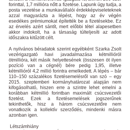
forinttal, 1,7 millióra nőtt a fizetése. Lapunk úgy tudja, a
posta vezetése a munkavállalói érdekképviseleteknek
azzal magyarázta a lépést, hogy az év végén
esedékes prémiumokat építették be a fizetésekbe. Ez
az érvelés azért sántít, mert előbbi tétel alapesetben
akkor indokolt, ha a társaság túlteljesíti az adott
időszakra kitűzött célt.
A nyilvános béradatok szerint egyébként Szarka Zsolt
vezérigazgató havi javadalmazása kétmillióról
ötmillióra, két másik helyettesének (összesen öt ilyen
pozíció van a cégnél) bére pedig 1,95, illetve
kétmillióról 4,2 millió forintra emelkedett. A lépés – bár
110–150 százalékos fizetésemelésről van szó – egy
2015. szeptemberi kormányhatározat alapján nem
kifogásolható, hiszen erre a szintre lehet emelni a
korábban kétmillió forintban maximált csúcsvezetői
fizetést. Ezek a fizetésemelések jogszerűnek
tekinthetők, hisz a három csúcsvezetőre nem
vonatkozik a kollektív szerződés, mindenki másra
azonban igen.
Létszámhiány