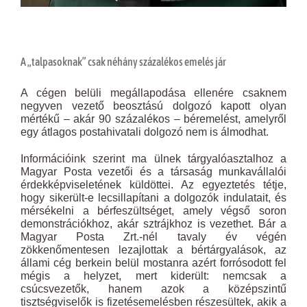
A „talpasoknak” csak néhány százalékos emelés jár
A cégen belüli megállapodása ellenére csaknem
negyven vezető beosztású dolgozó kapott olyan
mértékű – akár 90 százalékos – béremelést, amelyről
egy átlagos postahivatali dolgozó nem is álmodhat.
Információink szerint ma ülnek tárgyalóasztalhoz a
Magyar Posta vezetői és a társaság munkavállalói
érdekképviseletének küldöttei. Az egyeztetés tétje,
hogy sikerült-e lecsillapítani a dolgozók indulatait, és
mérsékelni a bérfeszültséget, amely végső soron
demonstrációkhoz, akár sztrájkhoz is vezethet. Bár a
Magyar Posta Zrt.-nél tavaly év végén
zökkenőmentesen lezajlottak a bértárgyalások, az
állami cég berkein belül mostanra azért forrósodott fel
mégis a helyzet, mert kiderült: nemcsak a
csúcsvezetők, hanem azok a középszintű
tisztségviselők is fizetésemelésben részesültek, akik a