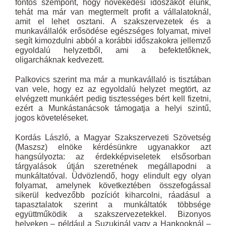
fontos szempont, hogy növekedési időszakot élünk,
tehát ma már van megtermelt profit a vállalatoknál,
amit el lehet osztani. A szakszervezetek és a
munkavállalók erősödése egészséges folyamat, mivel
segít kimozdulni abból a korábbi időszakokra jellemző
egyoldalú helyzetből, ami a befektetőknek,
oligarcháknak kedvezett.
Palkovics szerint ma már a munkavállaló is tisztában
van vele, hogy ez az egyoldalú helyzet megtört, az
elvégzett munkáért pedig tisztességes bért kell fizetni,
ezért a Munkástanácsok támogatja a helyi szintű,
jogos követeléseket.
Kordás László, a Magyar Szakszervezeti Szövetség
(Maszsz) elnöke kérdésünkre ugyanakkor azt
hangsúlyozta: az érdekképviseletek elsősorban
tárgyalások útján szeretnének megállapodni a
munkáltatóval. Üdvözlendő, hogy elindult egy olyan
folyamat, amelynek következtében összefogással
sikerül kedvezőbb pozíciót kiharcolni, ráadásul a
tapasztalatok szerint a munkáltatók többsége
együttműködik a szakszervezetekkel. Bizonyos
helyeken – például a Suzukinál vagy a Hankooknál –