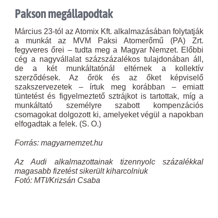
Pakson megállapodtak
Március 23-tól az Atomix Kft. alkalmazásában folytatják
a munkát az MVM Paksi Atomerőmű (PA) Zrt.
fegyveres őrei – tudta meg a Magyar Nemzet. Előbbi
cég a nagyvállalat százszázalékos tulajdonában áll,
de a két munkáltatónál eltérnek a kollektív
szerződések. Az őrök és az őket képviselő
szakszervezetek – írtuk meg korábban – emiatt
tüntetést és figyelmeztető sztrájkot is tartottak, míg a
munkáltató személyre szabott kompenzációs
csomagokat dolgozott ki, amelyeket végül a napokban
elfogadtak a felek. (S. O.)
Forrás: magyarnemzet.hu
Az Audi alkalmazottainak tizennyolc százalékkal
magasabb fizetést sikerült kiharcolniuk
Fotó: MTI/Krizsán Csaba