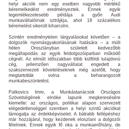
helyi ak­ciók nem egy esetben nagyobb mértékű
béremelkedést eredményeztek. Ennek egyik
legemlékezetesebb példája a győri Audi
munkavállalóinak sztrájkja, ahol 18 százalékos
béremelést sikerült kiharcolni.
Szintén eredménytelen tárgyalásokat követően – a
dolgozók nyomásgyakorlásának hatására – a múlt
héten Oroszlányban született kedvezőbb
megállapodás az egyik feldolgozóiparban működő
cégnél. Az elmúlt időszakban több külföldi tulajdonú
cég, jellemzően nagyvállalat engedett a
szakszervezeti követeléseknek még azelőtt, hogy
megtartották volna a beharangozott
munkabeszüntetést.
Palkovics Imre, a Munkástanácsok Országos
Szövetségének elnöke lapunk megkeresésére
kiemelte: az országos, politikai alapon szervezett
elégedetlenséggel szemben a helyi szintű akciókat
támogatja az érdekképviselet. A bátrabb fellépéshez
már hozzájárul, hogy kezdenek eloszlani a dolgozói
félelmek. Ennek egyik fő oka a munkaerőhiány, de