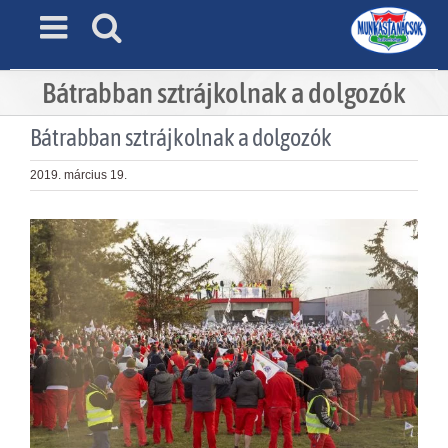
Skip
to
content
Bátrabban sztrájkolnak a dolgozók
Bátrabban sztrájkolnak a dolgozók
2019. március 19.
View
Larger
Image