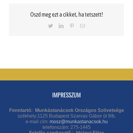
Oszd meg ezt a cikket, ha tetszett!
Twitter
LinkedIn
Pinterest
Email
IMPRESSZUM
Fenntartó: Munkástanácsok Országos Szövetsége
székhely:1125 Budapest Szarvas Gábor út 9/b.
e-mail cím:
mosz@munkastanacsok.hu
telefonszám: 275-1445
Felelős szerkesztő : Idrányi Flóra