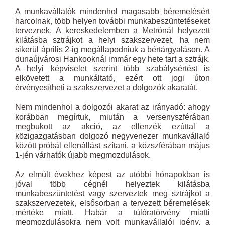
A munkavállalók mindenhol magasabb béremelésért
harcolnak, több helyen további munkabeszüntetéseket
terveznek. A kereskedelemben a Metrónál helyezett
kilátásba sztrájkot a helyi szakszervezet, ha nem
sikerül április 2-ig megállapodniuk a bértárgyaláson. A
dunaújvárosi Hankooknál immár egy hete tart a sztrájk.
A helyi képviselet szerint több szabálysértést is
elkövetett a munkáltató, ezért ott jogi úton
érvényesítheti a szakszervezet a dolgozók akaratát.
Nem mindenhol a dolgozói akarat az irányadó: ahogy
korábban megírtuk, miután a versenyszférában
megbukott az akció, az ellenzék ezúttal a
közigazgatásban dolgozó negyvenezer munkavállaló
között próbál ellenállást szítani, a közszférában május
1-jén várhatók újabb megmozdulások.
Az elmúlt évekhez képest az utóbbi hónapokban is
jóval több cégnél helyeztek kilátásba
munkabeszüntetést vagy szerveztek meg sztrájkot a
szakszervezetek, elsősorban a tervezett béremelések
mértéke miatt. Habár a túlóratörvény miatti
megmozdulásokra nem volt munkavállalói igény, a