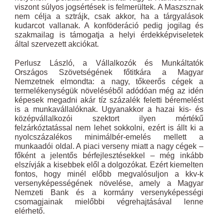
viszont súlyos jogsértések is felmerültek. A Maszsznak
nem célja a sztrájk, csak akkor, ha a tárgyalások
kudarcot vallanak. A konföderáció pedig jogilag és
szakmailag is támogatja a helyi érdekképviseletek
által szervezett akciókat.
Perlusz László, a Vállalkozók és Munkáltatók
Országos Szövetségének főtitkára a Magyar
Nemzetnek elmondta: a nagy, tőkeerős cégek a
termelékenységük növeléséből adódóan még az idén
képesek megadni akár tíz százalék feletti béremelést
is a munkavállalóknak. Ugyanakkor a hazai kis- és
középvállalkozói szektort ilyen mértékű
felzárkóztatással nem lehet sokkolni, ezért is állt ki a
nyolcszázalékos minimálbér-emelés mellett a
munkaadói oldal. A piaci verseny miatt a nagy cégek –
főként a jelentős bérfejlesztésekkel – még inkább
elszívják a kisebbek elől a dolgozókat. Ezért kiemelten
fontos, hogy minél előbb megvalósuljon a kkv-k
versenyképességének növelése, amely a Magyar
Nemzeti Bank és a kormány versenyképességi
csomagjainak mielőbbi végrehajtásával ­lenne
elérhető.