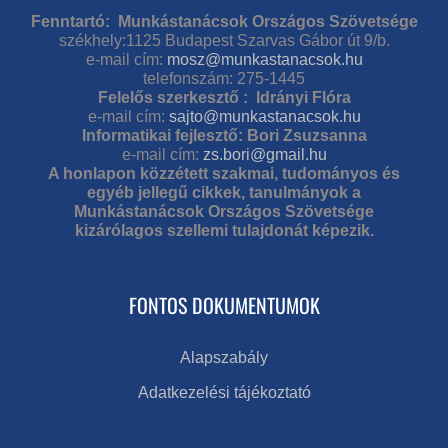
Fenntartó: Munkástanácsok Országos Szövetsége
székhely:1125 Budapest Szarvas Gábor út 9/b.
e-mail cím:
mosz@munkastanacsok.hu
telefonszám: 275-1445
Felelős szerkesztő : Idrányi Flóra
e-mail cím:
sajto@munkastanacsok.hu
Informatikai fejlesztő: Bori Zsuzsanna
e-mail cím:
zs.bori@gmail.hu
A honlapon közzétett szakmai, tudományos és
egyéb jellegű cikkek, tanulmányok a
Munkástanácsok Országos Szövetsége
kizárólagos szellemi tulajdonát képezik.
FONTOS DOKUMENTUMOK
Alapszabály
Adatkezelési tájékoztató