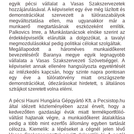
egyik pécsi vállalat a Vasas Szakszervezetek
hozzájárulásával. A képviselet egy éve még lázított és
demonstrációkat szervezett a túlóraszabályok
megváltoztatása ellen, ma ugyanakkor már a
munkaerő megtartásának eszközeként említik.
Palkovics Imre, a Munkástanácsok elnöke szerint az
érdekképviselők elárulták a dolgozókat, a tavalyi
megmozdulásokkal pedig politikai célokat szolgáltak.
Megállapodott a hároméves munkaidőkeret
bevezetéséről Baranya megye egyik legnagyobb
vállalata a Vasas Szakszervezeti Szövetséggel. A
képviselet annak ellenére hangsúlyozta egyetértését
az intézkedés kapcsán, hogy szinte napra pontosan
egy éve a túlóratörvény miatt országszerte
demonstrációkat, útlezárásokat hirdetett, s általános
sztrájkot szeretett volna elérni.
A pécsi Hauni Hungária Gépgyártó Kft. a Pecsistop.hu
által idézett közleményében azzal érvelt, hogy a
kedvezőtlen gazdasági évük miatt termékportfólió-
váltást hajtanak végre, a munkaidőkeret átalakítása
pedig a több mint ezerfős állomány egyben tartását
célozza. Kiemelik: a lépéseket a cégnél jelen lévő