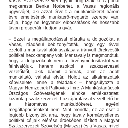
Vasas Szakszervezettel együtt dolgozták ki. A portál
megkereste Benke Norbertet, a Vasas regionális
ügyvivőjét, aki azzal érvelt: a munkaidőkeret három
évre emelésének munkaerő-megtartó szerepe van,
célja, hogy ne legyenek elbocsátások és hosszabb
távon prosperálni tudjon a gyár.
– Ezzel a megállapodással elárulta a dolgozókat a
Vasas, ráadásul bebizonyították, hogy egy évvel
ezelőtt a munkavállalók uszítására irányult törekvésük
politikai hecckampány volt. Már tavaly is megmondtuk,
hogy a dolgozóknak nem a törvénymódosítástól van
félnivalójuk, hanem azoktól a szakszervezeti
vezetőktől, akik bármit aláírnak, amit az adott
munkáltató, vállalat elvár. Holott az alkalmazottak
képviselete lenne a feladatuk – hangsúlyozta a
Magyar Nemzetnek Palkovics Imre. A Munkástanácsok
Országos Szövetségének elnöke emlékeztetett:
kizárólag szakszervezeti hozzájárulással vezethető be
a hároméves munkaidőkeret, egyéni
megállapodásokkal nem. Mint mondta, ez az eset a
legjobb bizonyíték arra, hogy tavaly kormányellenes
politikai céljaik elérése érdekében lázított a Magyar
Szakszervezeti Szövetség (Maszsz) és a Vasas, mivel