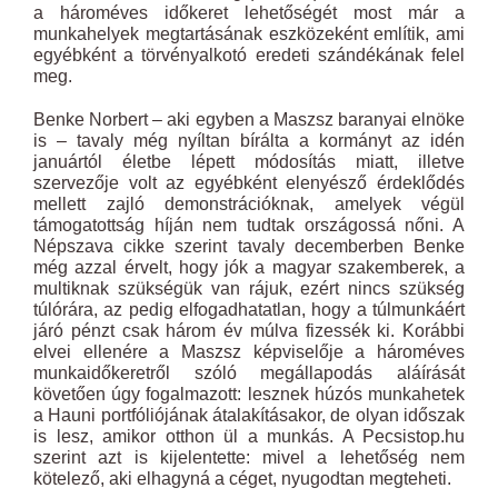
a hároméves időkeret lehetőségét most már a
munkahelyek megtartásának eszközeként említik, ami
egyébként a törvényalkotó eredeti szándékának felel
meg.
Benke Norbert – aki egyben a Maszsz baranyai elnöke
is – tavaly még nyíltan bírálta a kormányt az idén
januártól életbe lépett módosítás miatt, illetve
szervezője volt az egyébként elenyésző érdeklődés
mellett zajló demonstrációknak, amelyek végül
támogatottság híján nem tudtak országossá nőni. A
Népszava cikke szerint tavaly decemberben Benke
még azzal érvelt, hogy jók a magyar szakemberek, a
multiknak szükségük van rájuk, ezért nincs szükség
túlórára, az pedig elfogadhatatlan, hogy a túlmunkáért
járó pénzt csak három év múlva fizessék ki. Korábbi
elvei ellenére a Maszsz képviselője a hároméves
munkaidőkeretről szóló megállapodás aláírását
követően úgy fogalmazott: lesznek húzós munkahetek
a Hauni portfóliójának átalakításakor, de olyan időszak
is lesz, amikor otthon ül a munkás. A Pecsistop.hu
szerint azt is kijelentette: mivel a lehetőség nem
kötelező, aki elhagyná a céget, nyugodtan megteheti.