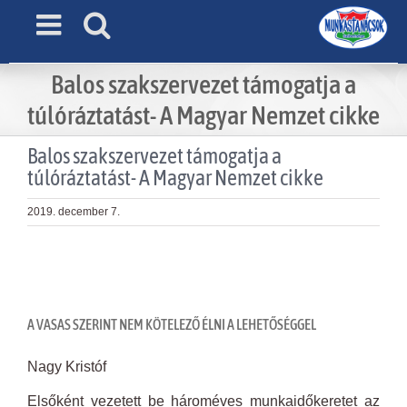
Skip
to
content
Balos szakszervezet támogatja a
túlóráztatást- A Magyar Nemzet cikke
Balos szakszervezet támogatja a
túlóráztatást- A Magyar Nemzet cikke
2019. december 7.
View
Larger
Image
A VASAS SZERINT NEM KÖTELEZŐ ÉLNI A LEHETŐSÉGGEL
Nagy Kristóf
Elsőként vezetett be hároméves munkaidőkeretet az