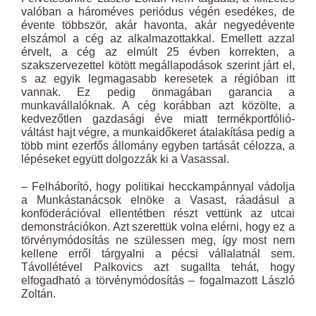
valóban a hároméves periódus végén esedékes, de
évente többször, akár havonta, akár negyedévente
elszámol a cég az alkalmazottakkal. Emellett azzal
érvelt, a cég az elmúlt 25 évben korrekten, a
szakszervezettel kötött megállapodások szerint járt el,
s az egyik legmagasabb keresetek a régióban itt
vannak. Ez pedig önmagában garancia a
munkavállalóknak. A cég korábban azt közölte, a
kedvezőtlen gazdasági éve miatt termékportfólió-
váltást hajt végre, a munkaidőkeret átalakítása pedig a
több mint ezerfős állomány egyben tartását célozza, a
lépéseket együtt dolgozzák ki a Vasassal.
– Felháborító, hogy politikai hecckampánnyal vádolja
a Munkástanácsok elnöke a Vasast, ráadásul a
konföderációval ellentétben részt vettünk az utcai
demonstrációkon. Azt szerettük volna elérni, hogy ez a
törvénymódosítás ne szülessen meg, így most nem
kellene erről tárgyalni a pécsi vállalatnál sem.
Távollétével Palkovics azt sugallta tehát, hogy
elfogadható a törvénymódosítás – fogalmazott László
Zoltán.