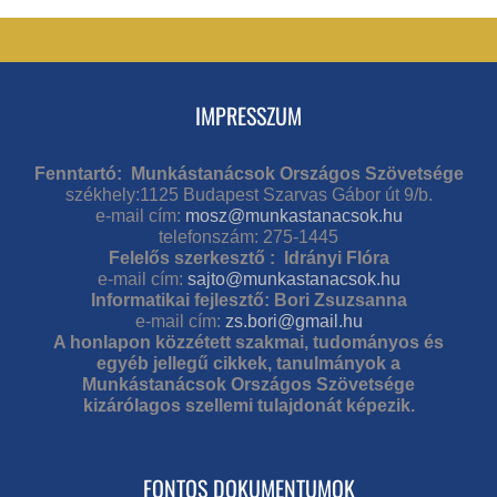
IMPRESSZUM
Fenntartó: Munkástanácsok Országos Szövetsége
székhely:1125 Budapest Szarvas Gábor út 9/b.
e-mail cím:
mosz@munkastanacsok.hu
telefonszám: 275-1445
Felelős szerkesztő : Idrányi Flóra
e-mail cím:
sajto@munkastanacsok.hu
Informatikai fejlesztő: Bori Zsuzsanna
e-mail cím:
zs.bori@gmail.hu
A honlapon közzétett szakmai, tudományos és
egyéb jellegű cikkek, tanulmányok a
Munkástanácsok Országos Szövetsége
kizárólagos szellemi tulajdonát képezik.
FONTOS DOKUMENTUMOK