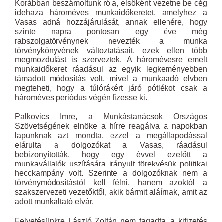
Korábban beszámoltunk róla, elsőként vezetne be cég
idehaza hároméves munkaidőkeretet, amelyhez a
Vasas adná hozzájárulását, annak ellenére, hogy
szinte napra pontosan egy éve még
rabszolgatörvénynek nevezték a munka
törvénykönyvének változtatásait, ezek ellen több
megmozdulást is szerveztek. A háromévesre emelt
munkaidőkeret ráadásul az egyik legkeményebben
támadott módosítás volt, mivel a munkaadó elvben
megteheti, hogy a túlórákért járó pótlékot csak a
hároméves periódus végén fizesse ki.
Palkovics Imre, a Munkástanácsok Országos
Szövetségének elnöke a hírre reagálva a napokban
lapunknak azt mondta, ezzel a megállapodással
elárulta a dolgozókat a Vasas, ráadásul
bebizonyították, hogy egy évvel ezelőtt a
munkavállalók uszítására irányult törekvésük politikai
hecckampány volt. Szerinte a dolgozóknak nem a
törvénymódosítástól kell félni, hanem azoktól a
szakszervezeti vezetőktől, akik bármit aláírnak, amit az
adott munkáltató elvár.
Felvetésünkre László Zoltán nem tagadta, a kifizetés