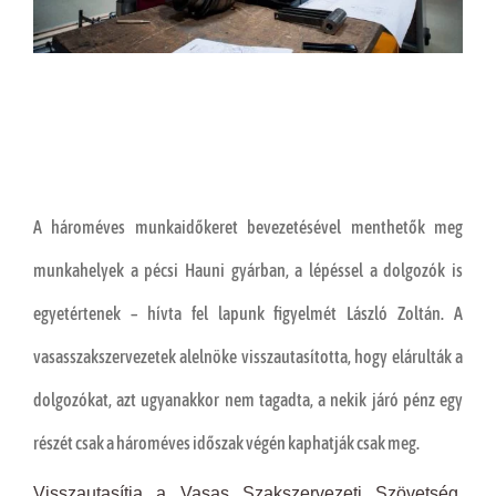
A hároméves munkaidőkeret bevezetésével menthetők meg
munkahelyek a pécsi Hauni gyárban, a lépéssel a dolgozók is
egyetértenek – hívta fel lapunk figyelmét László Zoltán. A
vasasszakszervezetek alelnöke visszautasította, hogy elárulták a
dolgozókat, azt ugyanakkor nem tagadta, a nekik járó pénz egy
részét csak a hároméves időszak végén kaphatják csak meg.
Visszautasítja a Vasas Szakszervezeti Szövetség,