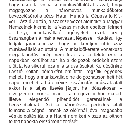
hogy elárulta volna a munkavállalókat azzal, hogy
megegyezne a hároméves munkaidőkeret
bevezetéséről a pécsi Hauni Hungária Gépgyártó Kft.-
vel. László Zoltán, a szakszervezet alelnöke a Magyar
Nemzetnek kiemelte, a Vasas minden esetben felméri
a helyi, munkavállalói igényeket, ezek pedig
összhangban állnak a tervezett lépéssel, ráadásul így
tudják garantálni azt, hogy ne kerüljön több száz
munkavállaló az utcára. A munkaidőkeretre vonatkozó
megállapodást még nem írták alá a felek, erre a
napokban kerülhet sor, ha a dolgozók érdekeit szem
előtt tartva sikerül lezárni a tárgyalásokat. Kérdésünkre
László Zoltán példaként említette, rögzítik egyebek
mellett, hogy a munkavállaló ne dolgozhasson heti hét
napot, emellett a hároméves elszámolási időszak alatt
akkor is a teljes fizetés járjon, ha időszakosan –
elvégzendő munka híján – a dolgozó otthon marad,
illetve elegendő pihenőidőt garantálnak a
beosztottaknak. Aki a hároméves periódus alatt
felmond a cégnél, annak az előírtnál jóval magasabb
végkielégítés jár, s a Hauni nem kéri vissza az otthon
töltött napokra elszámolt fizetését.