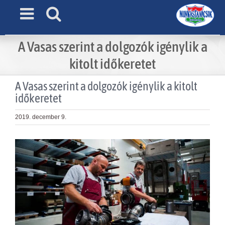
Skip
to
content
A Vasas szerint a dolgozók igénylik a
kitolt időkeretet
A Vasas szerint a dolgozók igénylik a kitolt
időkeretet
2019. december 9.
View
Larger
Image