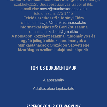
székhely:1125 Budapest Szarvas Gábor út 9/b.
e-mail cím:
mosz@munkastanacsok.hu
telefonszám: 275-1445
Felelős szerkesztő : Idrányi Flóra
e-mail cím:
sajto@munkastanacsok.hu
Informatikai fejlesztő: Bori Zsuzsanna
e-mail cím:
zs.bori@gmail.hu
A honlapon közzétett szakmai, tudományos és
egyéb jellegű cikkek, tanulmányok a
Munkástanácsok Országos Szövetsége
kizárólagos szellemi tulajdonát képezik.
FONTOS DOKUMENTUMOK
Alapszabály
Adatkezelési tájékoztató
FACEBOOKON IS OTT VAGYUNK