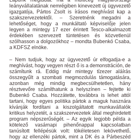
leányvállalatának nemrégiben kinevezett új ügyvezető
igazgatója, Pártos Zsolt is írásos meghívást kap a
szakszervezetektől. – Szeretnénk megadni a
lehetőséget, hogy a munkáltató képviselője jelen
legyen a mintegy 17 ezer érintett Tesco-alkalmazott
érdekében szervezett tüntetésen és közvetlenül
szólhasson a dolgozókhoz – mondta Bubenkó Csaba,
a KDFSZ elnöke.
– Nem tudjuk, hogy az ügyvezető úr elfogadja-e a
meghívást, hogy vegyen részt ő is a demonstráción, de
számítunk rá. Eddig már mintegy tízezer aláírás
összegyűlt a szombati megmozdulás támogatására,
azonban még mindig megbecsülhetetlen, hány
résztvevőre számíthatunk a helyszínen – fejtette ki
Bubenkó Csaba. Hozzátette, továbbra is lehet attól
tartani, hogy egyes politika pártok a maguk hasznára
kívánják fordítani a kiszolgáltatott munkavállalók
kritikus helyzetét, a szakszervezetek által meghirdetett
program népszerűségét. – Az egyik legjobb példa a
kötelező vasárnapi pihenőnappal kapcsolatban
tanúsított fellépésük volt: tökéletesen lekövethető,
hogy az ellenzéki pártok, mint a DK és a Párbeszéd