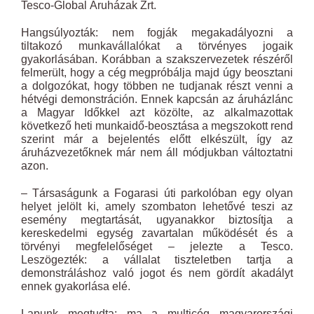
Tesco-Global Áruházak Zrt.
Hangsúlyozták: nem fogják megakadályozni a
tiltakozó munkavállalókat a törvényes jogaik
gyakorlásában. Korábban a szakszervezetek részéről
felmerült, hogy a cég megpróbálja majd úgy beosztani
a dolgozókat, hogy többen ne tudjanak részt venni a
hétvégi demonstráción. Ennek kapcsán az áruházlánc
a Magyar Időkkel azt közölte, az alkalmazottak
következő heti munkaidő-beosztása a megszokott rend
szerint már a bejelentés előtt elkészült, így az
áruházvezetőknek már nem áll módjukban változtatni
azon.
– Társaságunk a Fogarasi úti parkolóban egy olyan
helyet jelölt ki, amely szombaton lehetővé teszi az
esemény megtartását, ugyanakkor biztosítja a
kereskedelmi egység zavartalan működését és a
törvényi megfelelőséget – jelezte a Tesco.
Leszögezték: a vállalat tiszteletben tartja a
demonstráláshoz való jogot és nem gördít akadályt
ennek gyakorlása elé.
Lapunk megtudta: ma a multicég magyarországi