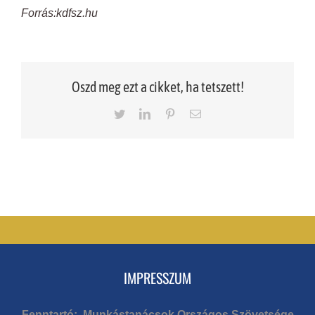
Forrás:kdfsz.hu
Oszd meg ezt a cikket, ha tetszett!
Twitter
LinkedIn
Pinterest
Email
IMPRESSZUM
Fenntartó: Munkástanácsok Országos Szövetsége