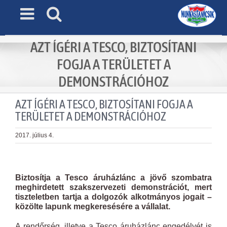
Skip
to
content
AZT ÍGÉRI A TESCO, BIZTOSÍTANI
FOGJA A TERÜLETET A
DEMONSTRÁCIÓHOZ
AZT ÍGÉRI A TESCO, BIZTOSÍTANI FOGJA A
TERÜLETET A DEMONSTRÁCIÓHOZ
2017. július 4.
View
Larger
Biztosítja a Tesco áruházlánc a jövő szombatra
Image
meghirdetett szakszervezeti demonstrációt, mert
tiszteletben tartja a dolgozók alkotmányos jogait –
közölte lapunk megkeresésére a vállalat.
A rendőrség, illetve a Tesco áruházlánc engedélyét is