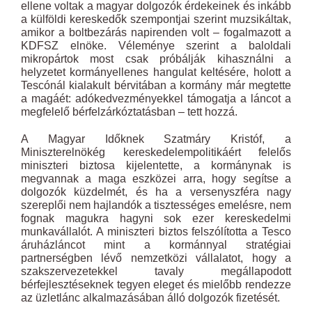
ellene voltak a magyar dolgozók érdekeinek és inkább
a külföldi kereskedők szempontjai szerint muzsikáltak,
amikor a boltbezárás napirenden volt – fogalmazott a
KDFSZ elnöke. Véleménye szerint a baloldali
mikropártok most csak próbálják kihasználni a
helyzetet kormányellenes hangulat keltésére, holott a
Tescónál kialakult bérvitában a kormány már megtette
a magáét: adókedvezményekkel támogatja a láncot a
megfelelő bérfelzárkóztatásban – tett hozzá.
A Magyar Időknek Szatmáry Kristóf, a
Miniszterelnökég kereskedelempolitikáért felelős
miniszteri biztosa kijelentette, a kormánynak is
megvannak a maga eszközei arra, hogy segítse a
dolgozók küzdelmét, és ha a versenyszféra nagy
szereplői nem hajlandók a tisztességes emelésre, nem
fognak magukra hagyni sok ezer kereskedelmi
munkavállalót. A miniszteri biztos felszólította a Tesco
áruházláncot mint a kormánnyal stratégiai
partnerségben lévő nemzetközi vállalatot, hogy a
szakszervezetekkel tavaly megállapodott
bérfejlesztéseknek tegyen eleget és mielőbb rendezze
az üzletlánc alkalmazásában álló dolgozók fizetését.