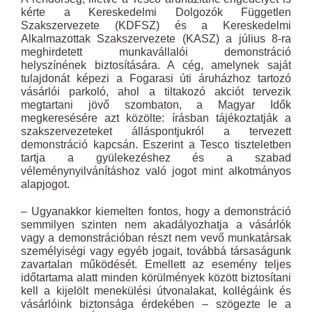
kérte a Kereskedelmi Dolgozók Független
Szakszervezete (KDFSZ) és a Kereskedelmi
Alkalmazottak Szakszervezete (KASZ) a július 8-ra
meghirdetett munkavállalói demonstráció
helyszínének biztosítására. A cég, amelynek saját
tulajdonát képezi a Fogarasi úti áruházhoz tartozó
vásárlói parkoló, ahol a tiltakozó akciót tervezik
megtartani jövő szombaton, a Magyar Idők
megkeresésére azt közölte: írásban tájékoztatják a
szakszervezeteket álláspontjukról a tervezett
demonstráció kapcsán. Eszerint a Tesco tiszteletben
tartja a gyülekezéshez és a szabad
véleménynyilvánításhoz való jogot mint alkotmányos
alapjogot.
– Ugyanakkor kiemelten fontos, hogy a demonstráció
semmilyen szinten nem akadályozhatja a vásárlók
vagy a demonstrációban részt nem vevő munkatársak
személyiségi vagy egyéb jogait, továbbá társaságunk
zavartalan működését. Emellett az esemény teljes
időtartama alatt minden körülmények között biztosítani
kell a kijelölt menekülési útvonalakat, kollégáink és
vásárlóink biztonsága érdekében – szögezte le a