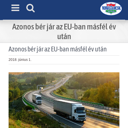
Skip
to
content
Azonos bér jár az EU-ban másfél év
után
Azonos bér jár az EU-ban másfél év után
2018. június 1.
View
Larger
Image