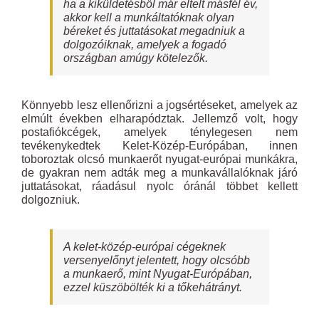
ha a kiküldetésből már eltelt másfél év,
akkor kell a munkáltatóknak olyan
béreket és juttatásokat megadniuk a
dolgozóiknak, amelyek a fogadó
országban amúgy kötelezők.
Könnyebb lesz ellenőrizni a jogsértéseket, amelyek az
elmúlt években elharapództak. Jellemző volt, hogy
postafiókcégek, amelyek ténylegesen nem
tevékenykedtek Kelet-Közép-Európában, innen
toboroztak olcsó munkaerőt nyugat-európai munkákra,
de gyakran nem adták meg a munkavállalóknak járó
juttatásokat, ráadásul nyolc óránál többet kellett
dolgozniuk.
A kelet-közép-európai cégeknek
versenyelőnyt jelentett, hogy olcsóbb
a munkaerő, mint Nyugat-Európában,
ezzel küszöbölték ki a tőkehátrányt.