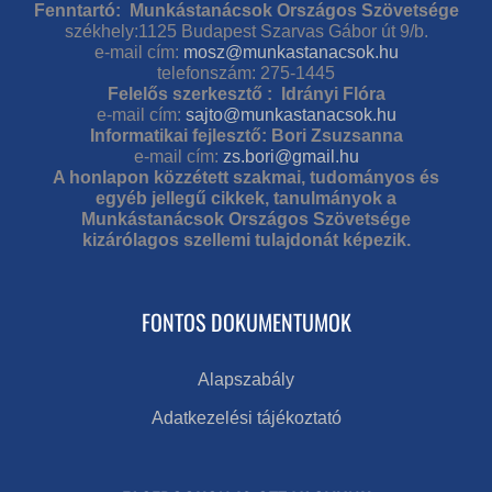
Fenntartó: Munkástanácsok Országos Szövetsége
székhely:1125 Budapest Szarvas Gábor út 9/b.
e-mail cím:
mosz@munkastanacsok.hu
telefonszám: 275-1445
Felelős szerkesztő : Idrányi Flóra
e-mail cím:
sajto@munkastanacsok.hu
Informatikai fejlesztő: Bori Zsuzsanna
e-mail cím:
zs.bori@gmail.hu
A honlapon közzétett szakmai, tudományos és
egyéb jellegű cikkek, tanulmányok a
Munkástanácsok Országos Szövetsége
kizárólagos szellemi tulajdonát képezik.
FONTOS DOKUMENTUMOK
Alapszabály
Adatkezelési tájékoztató