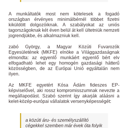
A munkáltatók most nem kötelesek a fogadó
országban érvényes minimálbérnél többet fizetni
kiküldött dolgozóiknak. A szabályokat az uniós
tagországoknak két éven belül át kell ültetniük nemzeti
jogrendjükbe, és alkalmazniuk kell.
zabó György, a Magyar Közúti Fuvarozók
Egyesületének (MKFE) elnöke a Világgazdaságnak
elmondta: az egyenlő munkáért egyenlő bért elv
elfogadható lehet egy homogén gazdasági hátterű
közösségben, de az Európai Unió egyáltalán nem
ilyen.
Az MKFE egyetért Kósa Ádám fideszes EP-
képviselővel, aki rossz kompromisszumnak nevezte a
megállapodást. Szabó szerint így akarják aláásni a
kelet-közép-európai vállalatok versenyképességét:
a közúti áru- és személyszállító
cégekkel szemben már évek óta folyik