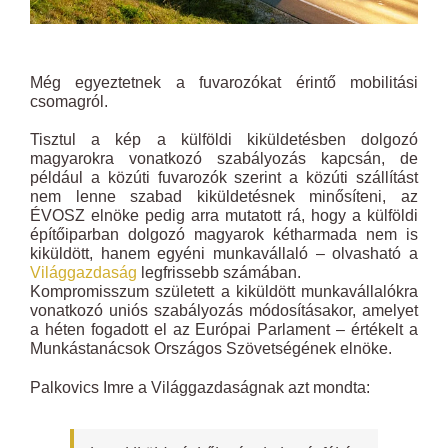
Még egyeztetnek a fuvarozókat érintő mobilitási
csomagról.
Tisztul a kép a külföldi kiküldetésben dolgozó
magyarokra vonatkozó szabályozás kapcsán, de
például a közúti fuvarozók szerint a közúti szállítást
nem lenne szabad kiküldetésnek minősíteni, az
ÉVOSZ elnöke pedig arra mutatott rá, hogy a külföldi
építőiparban dolgozó magyarok kétharmada nem is
kiküldött, hanem egyéni munkavállaló – olvasható a
Világgazdaság
legfrissebb számában.
Kompromisszum született a kiküldött munkavállalókra
vonatkozó uniós szabályozás módosításakor, amelyet
a héten fogadott el az Európai Parlament – értékelt a
Munkástanácsok Országos Szövetségének elnöke.
Palkovics Imre a Világgazdaságnak azt mondta: