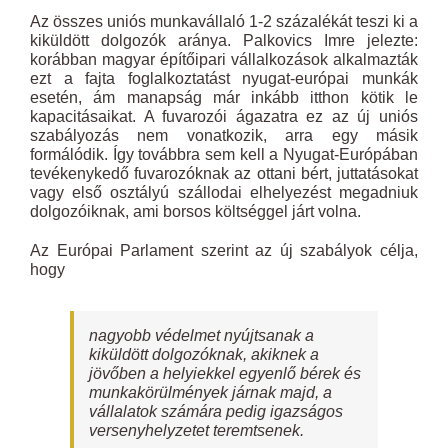
Az összes uniós munkavállaló 1-2 százalékát teszi ki a
kiküldött dolgozók aránya. Palkovics Imre jelezte:
korábban magyar építőipari vállalkozások alkalmazták
ezt a fajta foglalkoztatást nyugat-európai munkák
esetén, ám manapság már inkább itthon kötik le
kapacitásaikat. A fuvarozói ágazatra ez az új uniós
szabályozás nem vonatkozik, arra egy másik
formálódik. Így továbbra sem kell a Nyugat-Európában
tevékenykedő fuvarozóknak az ottani bért, juttatásokat
vagy első osztályú szállodai elhelyezést megadniuk
dolgozóiknak, ami borsos költséggel járt volna.
Az Európai Parlament szerint az új szabályok célja,
hogy
nagyobb védelmet nyújtsanak a
kiküldött dolgozóknak, akiknek a
jövőben a helyiekkel egyenlő bérek és
munkakörülmények járnak majd, a
vállalatok számára pedig igazságos
versenyhelyzetet teremtsenek.