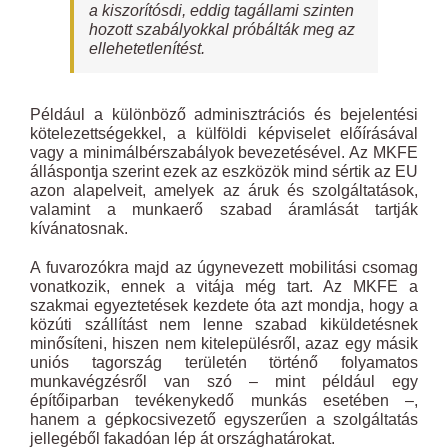
a kiszorítósdi, eddig tagállami szinten
hozott szabályokkal próbálták meg az
ellehetetlenítést.
Például a különböző adminisztrációs és bejelentési
kötelezettségekkel, a külföldi képviselet előírásával
vagy a minimálbérszabályok bevezetésével. Az MKFE
álláspontja szerint ezek az eszközök mind sértik az EU
azon alapelveit, amelyek az áruk és szolgáltatások,
valamint a munkaerő szabad áramlását tartják
kívánatosnak.
A fuvarozókra majd az úgynevezett mobilitási csomag
vonatkozik, ennek a vitája még tart. Az MKFE a
szakmai egyeztetések kezdete óta azt mondja, hogy a
közúti szállítást nem lenne szabad kiküldetésnek
minősíteni, hiszen nem kitelepülésről, azaz egy másik
uniós tagország területén történő folyamatos
munkavégzésről van szó – mint például egy
építőiparban tevékenykedő munkás esetében –,
hanem a gépkocsivezető egyszerűen a szolgáltatás
jellegéből fakadóan lép át országhatárokat.