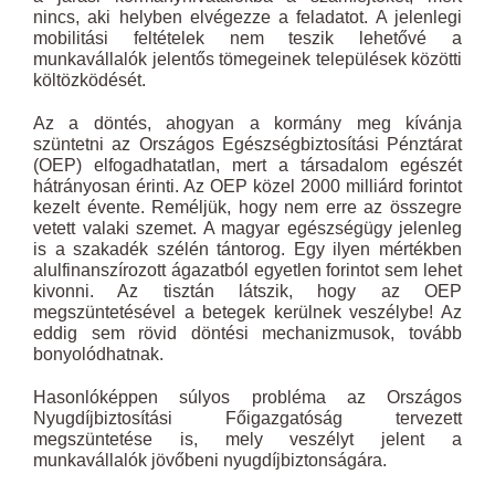
nincs, aki helyben elvégezze a feladatot. A jelenlegi
mobilitási feltételek nem teszik lehetővé a
munkavállalók jelentős tömegeinek települések közötti
költözködését.
Az a döntés, ahogyan a kormány meg kívánja
szüntetni az Országos Egészségbiztosítási Pénztárat
(OEP) elfogadhatatlan, mert a társadalom egészét
hátrányosan érinti. Az OEP közel 2000 milliárd forintot
kezelt évente. Reméljük, hogy nem erre az összegre
vetett valaki szemet. A magyar egészségügy jelenleg
is a szakadék szélén tántorog. Egy ilyen mértékben
alulfinanszírozott ágazatból egyetlen forintot sem lehet
kivonni. Az tisztán látszik, hogy az OEP
megszüntetésével a betegek kerülnek veszélybe! Az
eddig sem rövid döntési mechanizmusok, tovább
bonyolódhatnak.
Hasonlóképpen súlyos probléma az Országos
Nyugdíjbiztosítási Főigazgatóság tervezett
megszüntetése is, mely veszélyt jelent a
munkavállalók jövőbeni nyugdíjbiztonságára.