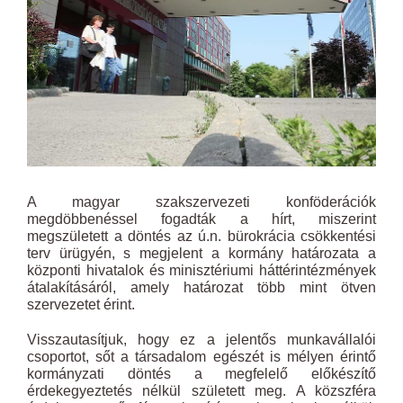
A magyar szakszervezeti konföderációk
megdöbbenéssel fogadták a hírt, miszerint
megszületett a döntés az ú.n. bürokrácia csökkentési
terv ürügyén, s megjelent a kormány határozata a
központi hivatalok és minisztériumi háttérintézmények
átalakításáról, amely határozat több mint ötven
szervezetet érint.
Visszautasítjuk, hogy ez a jelentős munkavállalói
csoportot, sőt a társadalom egészét is mélyen érintő
kormányzati döntés a megfelelő előkészítő
érdekegyeztetés nélkül született meg. A közszféra