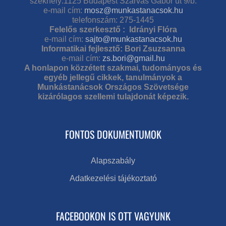
székhely:1125 Budapest Szarvas Gábor út 9/b.
e-mail cím:
mosz@munkastanacsok.hu
telefonszám: 275-1445
Felelős szerkesztő : Idrányi Flóra
e-mail cím:
sajto@munkastanacsok.hu
Informatikai fejlesztő: Bori Zsuzsanna
e-mail cím:
zs.bori@gmail.hu
A honlapon közzétett szakmai, tudományos és
egyéb jellegű cikkek, tanulmányok a
Munkástanácsok Országos Szövetsége
kizárólagos szellemi tulajdonát képezik.
FONTOS DOKUMENTUMOK
Alapszabály
Adatkezelési tájékoztató
FACEBOOKON IS OTT VAGYUNK