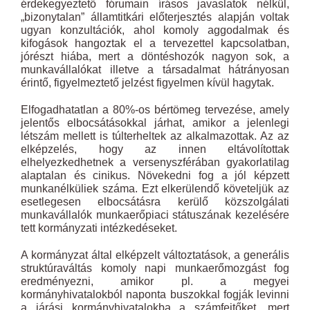
érdekegyeztető fórumain írásos javaslatok nélkül,
„bizonytalan” államtitkári előterjesztés alapján voltak
ugyan konzultációk, ahol komoly aggodalmak és
kifogások hangoztak el a tervezettel kapcsolatban,
jórészt hiába, mert a döntéshozók nagyon sok, a
munkavállalókat illetve a társadalmat hátrányosan
érintő, figyelmeztető jelzést figyelmen kívül hagytak.
Elfogadhatatlan a 80%-os bértömeg tervezése, amely
jelentős elbocsátásokkal járhat, amikor a jelenlegi
létszám mellett is túlterheltek az alkalmazottak. Az az
elképzelés, hogy az innen eltávolítottak
elhelyezkedhetnek a versenyszférában gyakorlatilag
alaptalan és cinikus. Növekedni fog a jól képzett
munkanélküliek száma. Ezt elkerülendő követeljük az
esetlegesen elbocsátásra kerülő közszolgálati
munkavállalók munkaerőpiaci státuszának kezelésére
tett kormányzati intézkedéseket.
A kormányzat által elképzelt változtatások, a generális
struktúraváltás komoly napi munkaerőmozgást fog
eredményezni, amikor pl. a megyei
kormányhivatalokból naponta buszokkal fogják levinni
a járási kormányhivatalokba a számfejtőket, mert