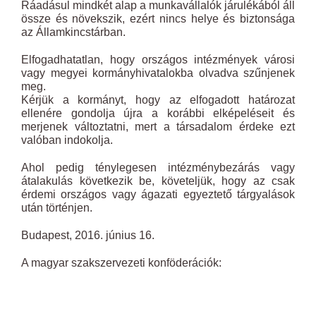
Ráadásul mindkét alap a munkavállalók járulékából áll
össze és növekszik, ezért nincs helye és biztonsága
az Államkincstárban.
Elfogadhatatlan, hogy országos intézmények városi
vagy megyei kormányhivatalokba olvadva szűnjenek
meg.
Kérjük a kormányt, hogy az elfogadott határozat
ellenére gondolja újra a korábbi elképeléseit és
merjenek változtatni, mert a társadalom érdeke ezt
valóban indokolja.
Ahol pedig ténylegesen intézménybezárás vagy
átalakulás következik be, követeljük, hogy az csak
érdemi országos vagy ágazati egyeztető tárgyalások
után történjen.
Budapest, 2016. június 16.
A magyar szakszervezeti konföderációk: