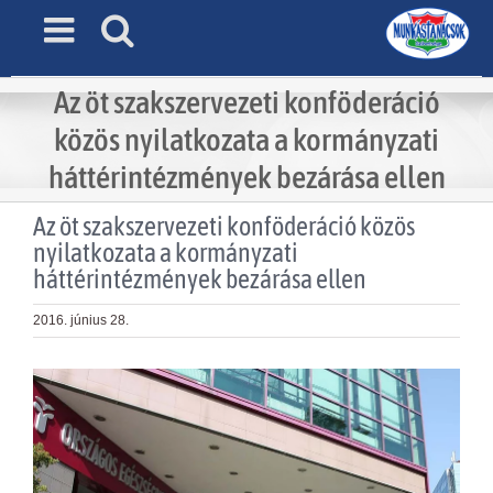
Skip
to
content
Az öt szakszervezeti konföderáció
közös nyilatkozata a kormányzati
háttérintézmények bezárása ellen
Az öt szakszervezeti konföderáció közös
nyilatkozata a kormányzati
háttérintézmények bezárása ellen
2016. június 28.
View
Larger
Image