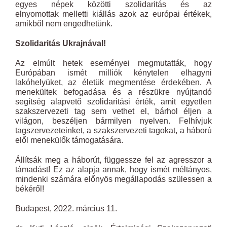
egyes népek közötti szolidaritás és az
elnyomottak melletti kiállás azok az európai értékek,
amikből nem engedhetünk.
Szolidaritás Ukrajnával!
Az elmúlt hetek eseményei megmutatták, hogy
Európában ismét milliók kénytelen elhagyni
lakóhelyüket, az életük megmentése érdekében. A
menekültek befogadása és a részükre nyújtandó
segítség alapvető szolidaritási érték, amit egyetlen
szakszervezeti tag sem vethet el, bárhol éljen a
világon, beszéljen bármilyen nyelven. Felhívjuk
tagszervezeteinket, a szakszervezeti tagokat, a háború
elől menekülők támogatására.
Állítsák meg a háborút, függessze fel az agresszor a
támadást! Ez az alapja annak, hogy ismét méltányos,
mindenki számára előnyös megállapodás szülessen a
békéről!
Budapest, 2022. március 11.