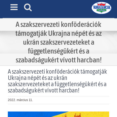
Skip
to
content
A szakszervezeti konföderációk
támogatják Ukrajna népét és az
ukrán szakszervezeteket a
függetlenségükért és a
szabadságukért vívott harcban!
A szakszervezeti konföderációk támogatják
Ukrajna népét és az ukrán
szakszervezeteket a függetlenségükért és a
szabadságukért vívott harcban!
2022. március 11.
View