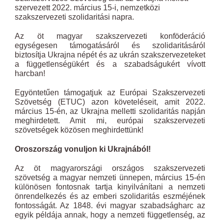
szervezett 2022. március 15-i, nemzetközi
szakszervezeti szolidaritási napra.
Az öt magyar szakszervezeti konföderáció
egységesen támogatásáról és szolidaritásáról
biztosítja Ukrajna népét és az ukrán szakszervezeteket
a függetlenségükért és a szabadságukért vívott
harcban!
Egyöntetűen támogatjuk az Európai Szakszervezeti
Szövetség (ETUC) azon követeléseit, amit 2022.
március 15-én, az Ukrajna melletti szolidaritás napján
meghirdetett. Amit mi, európai szakszervezeti
szövetségek közösen meghirdettünk!
Oroszország vonuljon ki Ukrajnából!
Az öt magyarországi országos szakszervezeti
szövetség a magyar nemzeti ünnepen, március 15-én
különösen fontosnak tartja kinyilvánítani a nemzeti
önrendelkezés és az emberi szolidaritás eszméjének
fontosságát. Az 1848. évi magyar szabadságharc az
egyik példája annak, hogy a nemzeti függetlenség, az