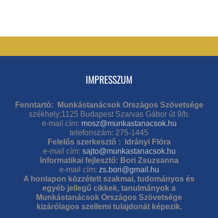
IMPRESSZUM
Fenntartó: Munkástanácsok Országos Szövetsége
székhely:1125 Budapest Szarvas Gábor út 9/b.
e-mail cím:
mosz@munkastanacsok.hu
telefonszám: 275-1445
Felelős szerkesztő : Idrányi Flóra
e-mail cím:
sajto@munkastanacsok.hu
Informatikai fejlesztő: Bori Zsuzsanna
e-mail cím:
zs.bori@gmail.hu
A honlapon közzétett szakmai, tudományos és
egyéb jellegű cikkek, tanulmányok a
Munkástanácsok Országos Szövetsége
kizárólagos szellemi tulajdonát képezik.