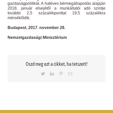
gazdaságpolitikát. A hatéves bérmegállapodás alapján
2018. január elsejétől a munkáltatói adó szintje
további 2,5 százalékponttal 19,5 százalékra
mérséklődik.
Budapest, 2017. november 28.
Nemzetgazdasági Minisztérium
Oszd meg ezt a cikket, ha tetszett!
Twitter
LinkedIn
Pinterest
Email