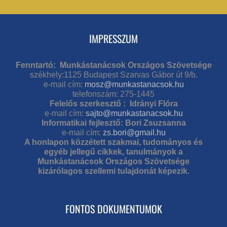
IMPRESSZUM
Fenntartó: Munkástanácsok Országos Szövetsége
székhely:1125 Budapest Szarvas Gábor út 9/b.
e-mail cím:
mosz@munkastanacsok.hu
telefonszám: 275-1445
Felelős szerkesztő : Idrányi Flóra
e-mail cím:
sajto@munkastanacsok.hu
Informatikai fejlesztő: Bori Zsuzsanna
e-mail cím:
zs.bori@gmail.hu
A honlapon közzétett szakmai, tudományos és
egyéb jellegű cikkek, tanulmányok a
Munkástanácsok Országos Szövetsége
kizárólagos szellemi tulajdonát képezik.
FONTOS DOKUMENTUMOK