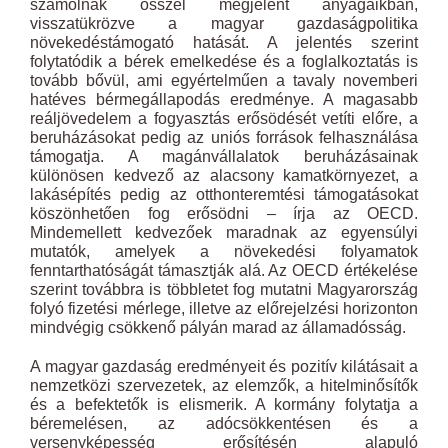
számolnak ősszel megjelent anyagaikban,
visszatükrözve a magyar gazdaságpolitika
növekedéstámogató hatását. A jelentés szerint
folytatódik a bérek emelkedése és a foglalkoztatás is
tovább bővül, ami egyértelműen a tavaly novemberi
hatéves bérmegállapodás eredménye. A magasabb
reáljövedelem a fogyasztás erősödését vetíti előre, a
beruházásokat pedig az uniós források felhasználása
támogatja. A magánvállalatok beruházásainak
különösen kedvező az alacsony kamatkörnyezet, a
lakásépítés pedig az otthonteremtési támogatásokat
köszönhetően fog erősödni – írja az OECD.
Mindemellett kedvezőek maradnak az egyensúlyi
mutatók, amelyek a növekedési folyamatok
fenntarthatóságát támasztják alá. Az OECD értékelése
szerint továbbra is többletet fog mutatni Magyarország
folyó fizetési mérlege, illetve az előrejelzési horizonton
mindvégig csökkenő pályán marad az államadósság.
A magyar gazdaság eredményeit és pozitív kilátásait a
nemzetközi szervezetek, az elemzők, a hitelminősítők
és a befektetők is elismerik. A kormány folytatja a
béremelésen, az adócsökkentésen és a
versenyképesség erősítésén alapuló