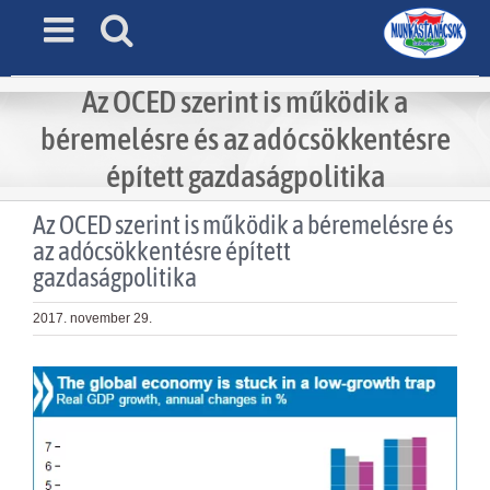
Skip
to
content
Az OCED szerint is működik a
béremelésre és az adócsökkentésre
épített gazdaságpolitika
Az OCED szerint is működik a béremelésre és
az adócsökkentésre épített
gazdaságpolitika
2017. november 29.
View
Larger
Image