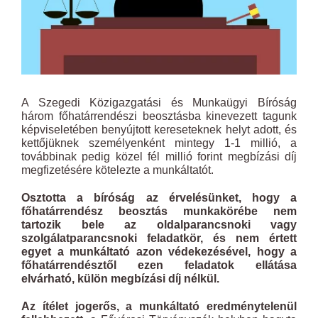
A Szegedi Közigazgatási és Munkaügyi Bíróság
három főhatárrendészi beosztásba kinevezett tagunk
képviseletében benyújtott kereseteknek helyt adott, és
kettőjüknek személyenként mintegy 1-1 millió, a
továbbinak pedig közel fél millió forint megbízási díj
megfizetésére kötelezte a munkáltatót.
Osztotta a bíróság az érvelésünket, hogy a
főhatárrendész beosztás munkakörébe nem
tartozik bele az oldalparancsnoki vagy
szolgálatparancsnoki feladatkör, és nem értett
egyet a munkáltató azon védekezésével, hogy a
főhatárrendésztől ezen feladatok ellátása
elvárható, külön megbízási díj nélkül.
Az ítélet jogerős, a munkáltató eredménytelenül