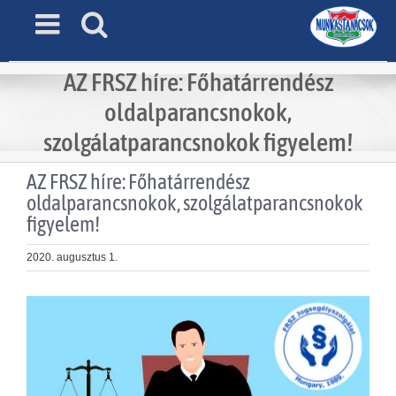
Skip
to
content
AZ FRSZ híre: Főhatárrendész
oldalparancsnokok,
szolgálatparancsnokok figyelem!
AZ FRSZ híre: Főhatárrendész
oldalparancsnokok, szolgálatparancsnokok
figyelem!
2020. augusztus 1.
View
Larger
Image