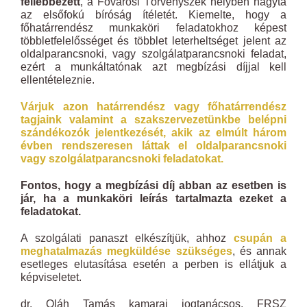
fellebbezett
, a Fővárosi Törvényszék helyben hagyta
az elsőfokú bíróság ítéletét. Kiemelte, hogy a
főhatárrendész munkaköri feladatokhoz képest
többletfelelősséget és többlet leterheltséget jelent az
oldalparancsnoki, vagy szolgálatparancsnoki feladat,
ezért a munkáltatónak azt megbízási díjjal kell
ellentételeznie.
Várjuk azon határrendész vagy főhatárrendész
tagjaink valamint a szakszervezetünkbe belépni
szándékozók jelentkezését, akik az elmúlt három
évben rendszeresen láttak el oldalparancsnoki
vagy szolgálatparancsnoki feladatokat.
Fontos, hogy a megbízási díj abban az esetben is
jár, ha a munkaköri leírás tartalmazta ezeket a
feladatokat.
A szolgálati panaszt elkészítjük, ahhoz
csupán a
meghatalmazás megküldése szükséges
, és annak
esetleges elutasítása esetén a perben is ellátjuk a
képviseletet.
dr. Oláh Tamás kamarai jogtanácsos, FRSZ