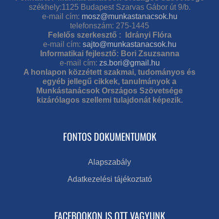
székhely:1125 Budapest Szarvas Gábor út 9/b.
e-mail cím:
mosz@munkastanacsok.hu
telefonszám: 275-1445
Felelős szerkesztő : Idrányi Flóra
e-mail cím:
sajto@munkastanacsok.hu
Informatikai fejlesztő: Bori Zsuzsanna
e-mail cím:
zs.bori@gmail.hu
A honlapon közzétett szakmai, tudományos és
egyéb jellegű cikkek, tanulmányok a
Munkástanácsok Országos Szövetsége
kizárólagos szellemi tulajdonát képezik.
FONTOS DOKUMENTUMOK
Alapszabály
Adatkezelési tájékoztató
FACEBOOKON IS OTT VAGYUNK