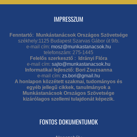
IMPRESSZUM
Fenntartó: Munkástanácsok Országos Szövetsége
székhely:1125 Budapest Szarvas Gábor út 9/b.
e-mail cím:
mosz@munkastanacsok.hu
telefonszám: 275-1445
Felelős szerkesztő : Idrányi Flóra
e-mail cím:
sajto@munkastanacsok.hu
Informatikai fejlesztő: Bori Zsuzsanna
e-mail cím:
zs.bori@gmail.hu
A honlapon közzétett szakmai, tudományos és
egyéb jellegű cikkek, tanulmányok a
Munkástanácsok Országos Szövetsége
kizárólagos szellemi tulajdonát képezik.
FONTOS DOKUMENTUMOK