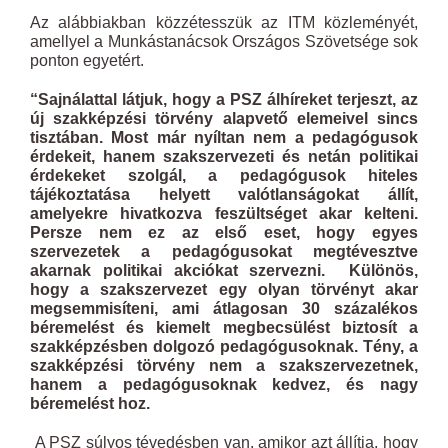
Az alábbiakban közzétesszük az ITM közleményét,
amellyel a Munkástanácsok Országos Szövetsége sok
ponton egyetért.
“
Sajnálattal látjuk, hogy a PSZ álhíreket terjeszt, az
új szakképzési törvény alapvető elemeivel sincs
tisztában. Most már nyíltan nem a pedagógusok
érdekeit, hanem szakszervezeti és netán politikai
érdekeket szolgál, a pedagógusok hiteles
tájékoztatása helyett valótlanságokat állít,
amelyekre hivatkozva feszültséget akar kelteni.
Persze nem ez az első eset, hogy egyes
szervezetek a pedagógusokat megtévesztve
akarnak politikai akciókat szervezni. Különös,
hogy a szakszervezet egy olyan törvényt akar
megsemmisíteni, ami átlagosan 30 százalékos
béremelést és kiemelt megbecsülést biztosít a
szakképzésben dolgozó pedagógusoknak. Tény, a
szakképzési törvény nem a szakszervezetnek,
hanem a pedagógusoknak kedvez, és nagy
béremelést hoz.
A PSZ súlyos tévedésben van, amikor azt állítja, hogy