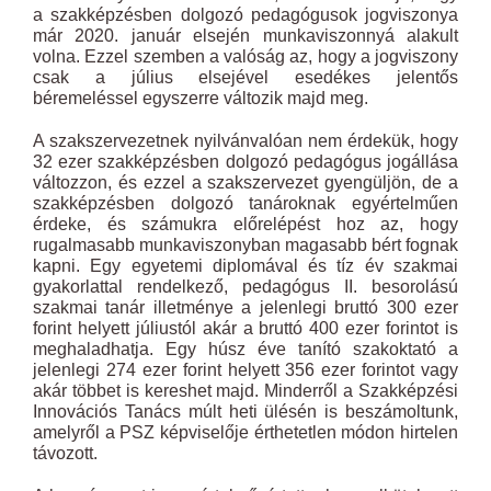
a szakképzésben dolgozó pedagógusok jogviszonya
már 2020. január elsején munkaviszonnyá alakult
volna. Ezzel szemben a valóság az, hogy a jogviszony
csak a július elsejével esedékes jelentős
béremeléssel egyszerre változik majd meg.
A szakszervezetnek nyilvánvalóan nem érdekük, hogy
32 ezer szakképzésben dolgozó pedagógus jogállása
változzon, és ezzel a szakszervezet gyengüljön, de a
szakképzésben dolgozó tanároknak egyértelműen
érdeke, és számukra előrelépést hoz az, hogy
rugalmasabb munkaviszonyban magasabb bért fognak
kapni. Egy egyetemi diplomával és tíz év szakmai
gyakorlattal rendelkező, pedagógus II. besorolású
szakmai tanár illetménye a jelenlegi bruttó 300 ezer
forint helyett júliustól akár a bruttó 400 ezer forintot is
meghaladhatja. Egy húsz éve tanító szakoktató a
jelenlegi 274 ezer forint helyett 356 ezer forintot vagy
akár többet is kereshet majd. Minderről a Szakképzési
Innovációs Tanács múlt heti ülésén is beszámoltunk,
amelyről a PSZ képviselője érthetetlen módon hirtelen
távozott.