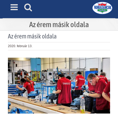
Skip
to
content
Az érem másik oldala
Az érem másik oldala
2020. február 13.
View
Larger
Image