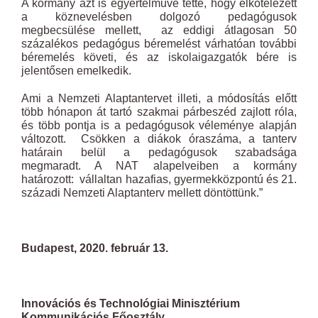
A kormány azt is egyértelművé tette, hogy elkötelezett
a köznevelésben dolgozó pedagógusok
megbecsülése mellett, az eddigi átlagosan 50
százalékos pedagógus béremelést várhatóan további
béremelés követi, és az iskolaigazgatók bére is
jelentősen emelkedik.
Ami a Nemzeti Alaptantervet illeti, a módosítás előtt
több hónapon át tartó szakmai párbeszéd zajlott róla,
és több pontja is a pedagógusok véleménye alapján
változott. Csökken a diákok óraszáma, a tanterv
határain belül a pedagógusok szabadsága
megmaradt. A NAT alapelveiben a kormány
határozott: vállaltan hazafias, gyermekközpontú és 21.
századi Nemzeti Alaptanterv mellett döntöttünk.”
Budapest, 2020. február 13.
Innovációs és Technológiai Minisztérium
Kommunikációs Főosztály